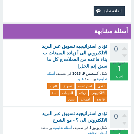
أسئلة مشابهة
تؤدي استراتيجيه تسويق عبر البريد
0
الالكتروني الى أ زياده المبيعات ب
بناء قاعده من العملات ج كل ما
تصويتات
سبق [تم الحل]
1
أغسطس 9، 2025
سُئل
في تصنيف
أسئلة
إجابة
تعليمية
بواسطة
عبود
تؤدي
استراتيجيه
تسويق
البريد
الالكتروني
زياده
المبيعات
بناء
قاعده
العملات
سبق
تؤدي استراتيجيه تسويق عبر البريد
0
الالكتروني الى ؟ - مع الشرح
يوليو 8
سُئل
في تصنيف
أسئلة تعليمية
بواسطة
تصويتات
أستاذ المناهج