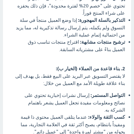
تحتوي على "خصم 20% لفترة محدودة"، فإن ذلك يحفزه
على شراء المنتج فوراً.
التذكير بالسلة المهجورة:
إذا وضع العميل منتجاً في سلة
التسوق ولم يكمله، يتم إرسال رسالة تذكيرية له، مما يزيد
من احتمالية إتمام عملية الشراء.
ترشيح منتجات مشابهة:
اقتراح منتجات تناسب ذوق
العميل بناءً على مشترياته السابقة.
2. بناء قاعدة من العملاء (الخيار ب):
لا يقتصر التسويق عبر البريد على البيع فقط، بل يهدف إلى
بناء علاقة طويلة الأمد مع العميل من خلال:
التواصل المستمر:
إرسال نشرات إخبارية تحتوي على
نصائح ومعلومات مفيدة تجعل العميل يشعر باهتمام
الشركة به.
كسب الثقة والولاء:
عندما يتلقى العميل محتوى ذا قيمة
ومفيداً بانتظام، يصبح أكثر ثقة في العلامة التجارية، مما
يحوله من "مشترٍ لمرة واحدة" إلى "عميل دائم".