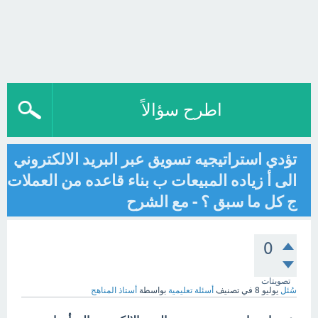
اطرح سؤالاً
تؤدي استراتيجيه تسويق عبر البريد الالكتروني
الى أ زياده المبيعات ب بناء قاعده من العملات
ج كل ما سبق ؟ - مع الشرح
0
تصويتات
سُئل
يوليو 8
في تصنيف
أسئلة تعليمية
بواسطة
أستاذ المناهج