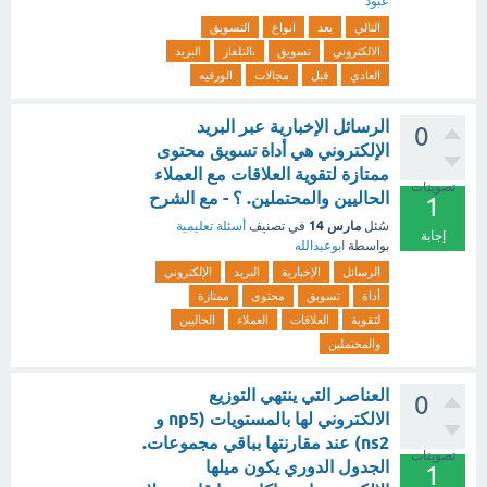
عبود
التالي
يعد
انواع
التسويق
الالكتروني
تسويق
بالتلفاز
البريد
العادي
قبل
مجالات
الورقيه
الرسائل الإخبارية عبر البريد
0
الإلكتروني هي أداة تسويق محتوى
ممتازة لتقوية العلاقات مع العملاء
تصويتات
الحاليين والمحتملين. ؟ - مع الشرح
1
مارس 14
سُئل
في تصنيف
أسئلة تعليمية
إجابة
بواسطة
ابوعبدالله
الرسائل
الإخبارية
البريد
الإلكتروني
أداة
تسويق
محتوى
ممتازة
لتقوية
العلاقات
العملاء
الحاليين
والمحتملين
العناصر التي ينتهي التوزيع
0
الالكتروني لها بالمستويات (np5 و
ns2) عند مقارنتها بباقي مجموعات.
تصويتات
الجدول الدوري يكون ميلها
1