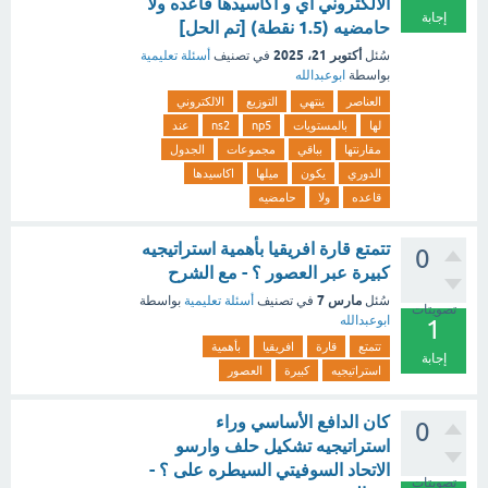
الالكتروني اي و اكاسيدها قاعده ولا
إجابة
حامضيه (1.5 نقطة) [تم الحل]
أكتوبر 21، 2025
سُئل
في تصنيف
أسئلة تعليمية
بواسطة
ابوعبدالله
العناصر
ينتهي
التوزيع
الالكتروني
لها
بالمستويات
np5
ns2
عند
مقارنتها
بباقي
مجموعات
الجدول
الدوري
يكون
ميلها
اكاسيدها
قاعده
ولا
حامضيه
تتمتع قارة افريقيا بأهمية استراتيجيه
0
كبيرة عبر العصور ؟ - مع الشرح
مارس 7
سُئل
في تصنيف
أسئلة تعليمية
بواسطة
تصويتات
ابوعبدالله
1
تتمتع
قارة
افريقيا
بأهمية
إجابة
استراتيجيه
كبيرة
العصور
كان الدافع الأساسي وراء
0
استراتيجيه تشكيل حلف وارسو
الاتحاد السوفيتي السيطره على ؟ -
تصويتات