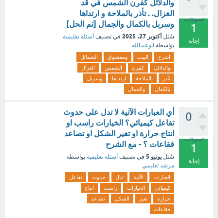
والدلائل كقرن الشمس في قد
الغزال. . تأذر بالملاحة و ارتداها
تصويتات
وسربل بالكمال والجمال [تم الحل]
1
أكتوبر 27، 2025
سُئل
في تصنيف
أسئلة تعليمية
إجابة
بواسطة
ابوعبدالله
اشرح
البيت
ومعشوق
الشمائل
والدلائل
كقرن
الشمس
الغزال
تأذر
بالملاحة
ارتداها
وسربل
بالكمال
والجمال
أي العبارات الآتية لا تدل على حدوث
0
تفاعل كيميائي؟ الخيارات راسب او
انتاج حرارة او تغير الشكل او تصاعد
تصويتات
فقاعات ؟ - مع الشرح
1
يونيو 5
سُئل
في تصنيف
أسئلة تعليمية
بواسطة
إجابة
مرشد تعليمي
العبارات
الآتية
تدل
حدوث
تفاعل
كيميائي
الخيارات
راسب
انتاج
حرارة
تغير
الشكل
تصاعد
فقاعات