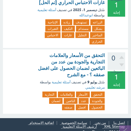
غازات الاحتباس الحراري [تم الحل]
1
ديسمبر 1، 2025
سُئل
في تصنيف
أسئلة تعليمية
إجابة
بواسطة
ابوعبدالله
الزراعه
تستهدف
زياده
الإنتاجية
بشكل
مستدام
التكيف
التغيرات
المناخير
التقليل
غازات
الاحتباس
الحراري
التحقق من الأسعار والعلامات
0
التجارية والجودة بين عدد من
البائعين لضمان الحصول على افضل
تصويتات
صفقه ؟ - مع الشرح
1
يوليو 9
سُئل
في تصنيف
أسئلة تعليمية
بواسطة
إجابة
مرشد تعليمي
التحقق
الأسعار
والعلامات
التجارية
والجودة
عدد
البائعين
لضمان
الحصول
افضل
صفقه
اتصل بنا
من نحن
سياسة الخصوصية
اتفاقية الاستخدام
XML Sitemap
أرشيف الأسئلة التعليمية