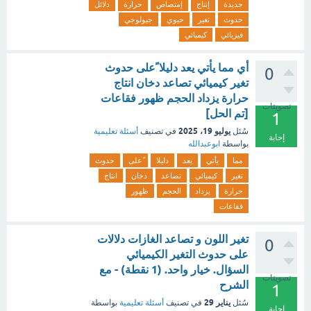
جديدة
إنتاج
إمتصاص
حرارة
دلائل
حدوث
تغير
حيوي
جيولوجي
فيزيائي
كيميائي
أي مما يأتي يعد دليلا ًعلى حدوث
0
تغير كيميائي تصاعد دخان انتاج
حرارة يزداد الحجم ظهور فقاعات
تصويتات
[تم الحل]
1
يوليو 19، 2025
سُئل
في تصنيف
أسئلة تعليمية
إجابة
بواسطة
ابوعبدالله
مما
يأتي
يعد
دليلا
ًعلى
حدوث
تغير
كيميائي
تصاعد
دخان
انتاج
حرارة
يزداد
الحجم
ظهور
فقاعات
تغير اللون و تصاعد الغازات دلالات
0
على حدوث التغير الكيميائي
السؤال. خيار واحد. (1 نقطة) - مع
تصويتات
الشرح
1
يناير 29
سُئل
في تصنيف
أسئلة تعليمية
بواسطة
إجابة