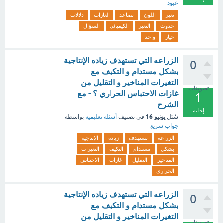
عبود
تغير
اللون
تصاعد
الغازات
دلالات
حدوث
التغير
الكيميائي
السؤال
خيار
واحد
الزراعه التي تستهدف زياده الإنتاجية
0
بشكل مستدام و التكيف مع
التغيرات المناخير و التقليل من
تصويتات
غازات الاحتباس الحراري ؟ - مع
1
الشرح
إجابة
يونيو 16
سُئل
في تصنيف
أسئلة تعليمية
بواسطة
جواب سريع
الزراعه
تستهدف
زياده
الإنتاجية
بشكل
مستدام
التكيف
التغيرات
المناخير
التقليل
غازات
الاحتباس
الحراري
الزراعه التي تستهدف زياده الإنتاجية
0
بشكل مستدام و التكيف مع
التغيرات المناخير و التقليل من
تصويتات