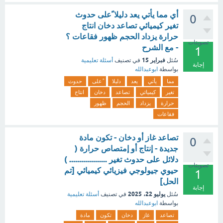
أي مما يأتي يعد دليلا ًعلى حدوث
0
تغير كيميائي تصاعد دخان انتاج
حرارة يزداد الحجم ظهور فقاعات ؟
تصويتات
- مع الشرح
1
فبراير 15
سُئل
في تصنيف
أسئلة تعليمية
إجابة
بواسطة
ابوعبدالله
مما
يأتي
يعد
دليلا
ًعلى
حدوث
تغير
كيميائي
تصاعد
دخان
انتاج
حرارة
يزداد
الحجم
ظهور
فقاعات
تصاعد غاز أو دخان - تكون مادة
0
جديدة - إنتاج أو إمتصاص حرارة (
دلائل على حدوث تغير ................... )
تصويتات
حيوي جيولوجي فيزيائي كيميائي [تم
1
الحل]
إجابة
يوليو 22، 2025
سُئل
في تصنيف
أسئلة تعليمية
بواسطة
ابوعبدالله
تصاعد
غاز
دخان
تكون
مادة