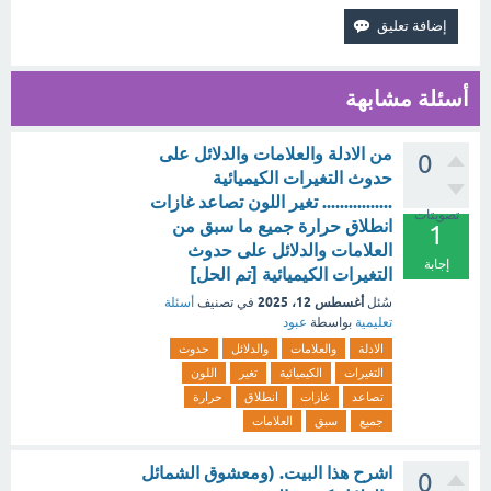
أسئلة مشابهة
من الادلة والعلامات والدلائل على
0
حدوث التغيرات الكيميائية
................ تغير اللون تصاعد غازات
تصويتات
انطلاق حرارة جميع ما سبق من
1
العلامات والدلائل على حدوث
إجابة
التغيرات الكيميائية [تم الحل]
أغسطس 12، 2025
سُئل
في تصنيف
أسئلة
تعليمية
بواسطة
عبود
الادلة
والعلامات
والدلائل
حدوث
التغيرات
الكيميائية
تغير
اللون
تصاعد
غازات
انطلاق
حرارة
جميع
سبق
العلامات
اشرح هذا البيت. (ومعشوق الشمائل
0