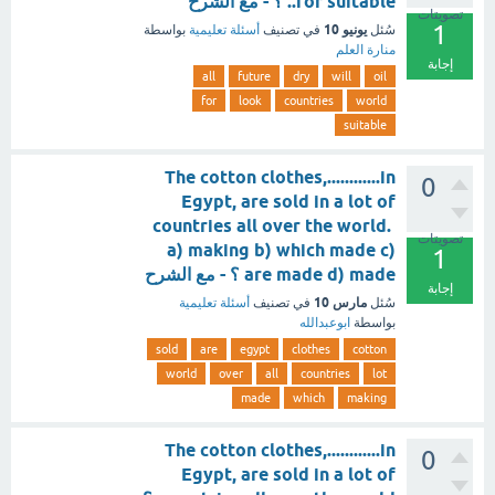
for suitable.. ؟ - مع الشرح
تصويتات
1
يونيو 10
سُئل
في تصنيف
أسئلة تعليمية
بواسطة
منارة العلم
إجابة
all
future
dry
will
oil
for
look
countries
world
suitable
The cotton clothes,............in
0
Egypt, are sold in a lot of
countries all over the world.
تصويتات
a) making b) which made c)
1
are made d) made ؟ - مع الشرح
إجابة
مارس 10
سُئل
في تصنيف
أسئلة تعليمية
بواسطة
ابوعبدالله
sold
are
egypt
clothes
cotton
world
over
all
countries
lot
made
which
making
The cotton clothes,............in
0
Egypt, are sold in a lot of