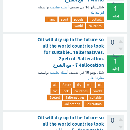
تصويتات
1
يناير 16
سُئل
في تصنيف
أسئلة تعليمية
بواسطة
ابوعبدالله
إجابة
many
sport
popular
football
world
countries
Oil will dry up in the future so
0
all the world countries look
for suitable.. 1alternatives.
تصويتات
2petrol. 3alteration.
1
4allocation ؟ - مع الشرح
إجابة
يونيو 10
سُئل
في تصنيف
أسئلة تعليمية
بواسطة
منارة العلم
all
future
dry
will
oil
for
look
countries
world
2petrol
1alternatives
suitable
4allocation
3alteration
Oil will dry up in the future so
0
all the world countries look