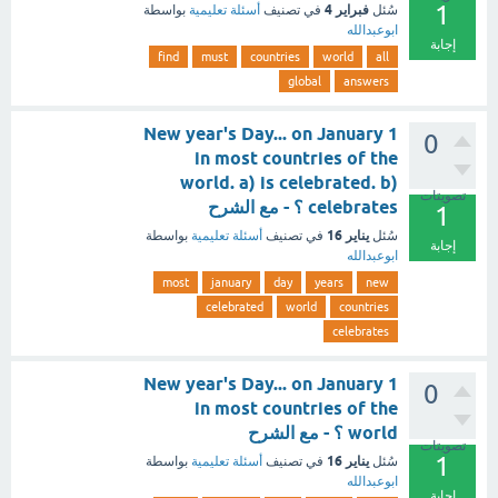
1
فبراير 4
سُئل
في تصنيف
أسئلة تعليمية
بواسطة
ابوعبدالله
إجابة
find
must
countries
world
all
global
answers
New year's Day... on January 1
0
in most countries of the
world. a) is celebrated. b)
تصويتات
celebrates ؟ - مع الشرح
1
يناير 16
سُئل
في تصنيف
أسئلة تعليمية
بواسطة
إجابة
ابوعبدالله
most
january
day
years
new
celebrated
world
countries
celebrates
New year's Day... on January 1
0
in most countries of the
world ؟ - مع الشرح
تصويتات
1
يناير 16
سُئل
في تصنيف
أسئلة تعليمية
بواسطة
ابوعبدالله
إجابة