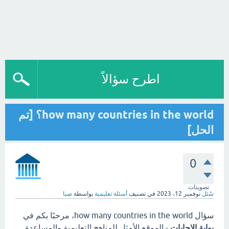
اطرح سؤالاً
how many countries in the world؟ [تم
الحل]
0
تصويتات
سُئل
نوفمبر 12، 2023
في تصنيف
أسئلة تعليمية
بواسطة
صبا
سؤال how many countries in the world، مرحبًا بكم في
بوابة الاجابات
- الموقع الأمثل للمناهج التعليمية والمساعدة