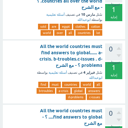
countries all over the world. ؟
تصويتات
- مع الشرح
1
مارس 10
سُئل
في تصنيف
أسئلة تعليمية
إجابة
بواسطة
ابوعبدالله
sold
are
egypt
clothes
cotton
world
over
all
countries
lot
All the world countries must
0
find answers to global...... a-
crisis. b-troubles.c-issues . d-
تصويتات
problems ؟ - مع الشرح
1
فبراير 4
سُئل
في تصنيف
أسئلة تعليمية
بواسطة
إجابة
ابوعبدالله
find
must
countries
world
all
b-troubles
a-crisis
global
answers
d-problems
c-issues
All the world countries must
0
find answers to global.... ؟ -
مع الشرح
تصويتات