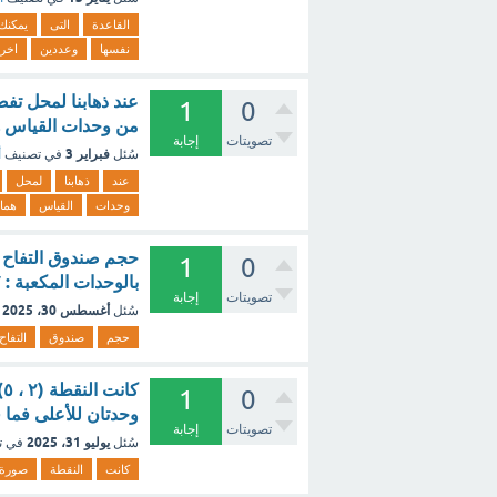
القاعدة
التى
يمكنك
نفسها
وعددين
اخر
عند ذهابنا لمحل تف
1
0
من وحدات القياس ه
تصويتات
إجابة
فبراير 3
سُئل
في تصنيف
أ
عند
ذهابنا
لمحل
وحدات
القياس
هما
1
0
بالوحدات المكعبة : ٧ ٨ ١٠ ٣٠ [تم الحل]
تصويتات
إجابة
أغسطس 30، 2025
سُئل
حجم
صندوق
التفاح
1
0
وحدتان للأعلى فما ق
تصويتات
إجابة
يوليو 31، 2025
سُئل
في ت
كانت
النقطة
صورة