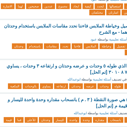
استعمالها
لتحدد
كيفية
ايجاد
مجموع
عددين
صحيحين
لهما
الاشارة
ين
اشارتان
مختلفتان
صيل وخياطة الملابس فاءننا نحدد مقاسات الملابس باستخدام وحدتان
ما - مع الشرح
سئلة تعليمية
بواسطة
عبود
تفصيل
وخياطة
الملابس
فاءننا
نحدد
مقاسات
باستخدام
وحدتان
حجم صندوق التفاح الذي طوله ٥ وحدات و عرضه وحدتان و ارتفاعه ٣ وحدات ، يساوي
في تصنيف
أسئلة تعليمية
بواسطة
ابوعبدالله
طوله
وحدات
عرضه
وحدتان
ارتفاعه
يساوي
بالوحدات
المكعبة
كانت النقطة (٢ ، ٥) هي صورة النقطة ( ٣ . م ) بانسحاب مقداره وحدة واحدة لليسار و
يمة م [تم الحل]
صنيف
أسئلة تعليمية
بواسطة
ابوعبدالله
بانسحاب
مقداره
وحدة
واحدة
لليسار
وحدتان
للأعلى
فما
قيمة