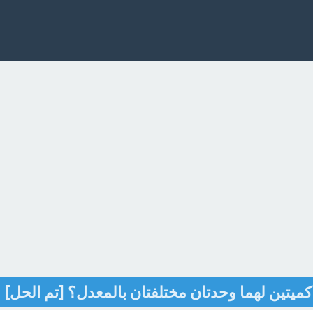
كميتين لهما وحدتان مختلفتان بالمعدل؟ [تم الحل]