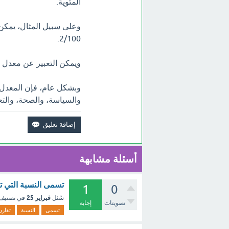
المئوية.
2/100.
ويمكن التعبير عن معدل التضخم بنسبة 5% بكتاب
وبشكل عام، فإن المعدل ه
والسياسة، والصحة، والتع
أسئلة مشابهة
تسمى النسبة التي تق
1
0
فبراير 25
سُئل
في تصنيف
تصويتات
إجابة
تسمى
النسبة
تقارن