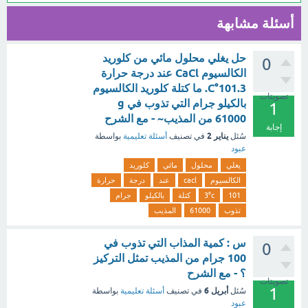
أسئلة مشابهة
حل يغلي محلول مائي من كلوريد
0
الكالسيوم CaCl عند درجة حرارة
101.3°C. ما كتلة كلوريد الكالسيوم
تصويتات
بالكيلو جرام التي تذوب في g
1
61000 من المذيب~ - مع الشرح
إجابة
يناير 2
سُئل
في تصنيف
أسئلة تعليمية
بواسطة
عبود
يغلي
محلول
مائي
كلوريد
الكالسيوم
cacl
عند
درجة
حرارة
101
3°c
كتلة
بالكيلو
جرام
تذوب
61000
المذيب
س : كمية المذاب التي تذوب في
0
100 جرام من المذيب تمثل التركيز
؟ - مع الشرح
تصويتات
1
أبريل 6
سُئل
في تصنيف
أسئلة تعليمية
بواسطة
عبود