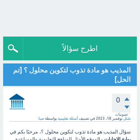
اطرح سؤالاً
المذيب هو مادة تذوب لتكوين محلول ؟ [تم
الحل]
0
تصويتات
سُئل
نوفمبر 18، 2023
في تصنيف
أسئلة تعليمية
بواسطة
صبا
سؤال المذيب هو مادة تذوب لتكوين محلول ؟، مرحبًا بكم في
بوابة الاجابات
- الموقع الأمثل للمناهج التعليمية والمساعدة