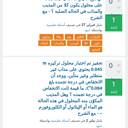
0
على محلول يكون كلا من المذيب
والمذاب في الحاله الصلبه ؟ - مع
تصويتات
الشرح
1
فبراير 27
سُئل
في تصنيف
أسئلة تعليمية
إجابة
بواسطة
عبود
الخيارات
التالية
يعد
مثالا
محلول
يكون
كلا
المذيب
والمذاب
الحاله
الصلبه
تحفيز تم اختبار محلول تركيزه m
0
0.045 يحتوي على مذاب غير
متطاير وغير متأين، ووجد أن
تصويتات
الانخفاض في درجة تجمده بلغ
1
0.084°C. ما قيمة ثابت الانخفاض
إجابة
في درجة تجمده ؟ وهل المذيب
المكوّن منه المحلول في هذه الحالة
هو الماء أو الإيثانول أو الكلوروفورم
~ - مع الشرح
يناير 2
سُئل
في تصنيف
أسئلة تعليمية
بواسطة
عبود