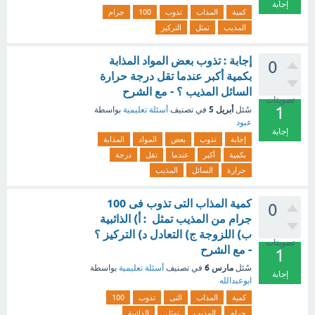
إجابة
كمية
المذاب
تذوب
100
جرام
المذيب
تمثل
التركيز
إجابة : تذوب بعض المواد المذابة
0
بكمية أكبر عندما تقل درجة حرارة
السائل المذيب ؟ - مع الشرح
تصويتات
1
أبريل 5
سُئل
في تصنيف
أسئلة تعليمية
بواسطة
عبود
إجابة
إجابة
تذوب
بعض
المواد
المذابة
بكمية
أكبر
عندما
تقل
درجة
حرارة
السائل
المذيب
كمية المذاب التى تذوب فى 100
0
جرام من المذيب تمثل : أ) الذائبية
ب) اللزوجة ج) التعادل د) التركيز ؟
تصويتات
- مع الشرح
1
مارس 6
سُئل
في تصنيف
أسئلة تعليمية
بواسطة
إجابة
ابوعبدالله
كمية
المذاب
التى
تذوب
100
جرام
المذيب
تمثل
الذائبية