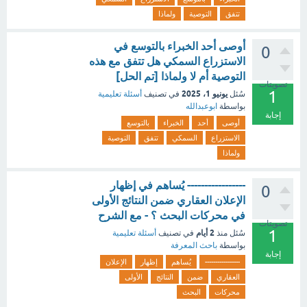
تتفق
التوصية
ولماذا
أوصى أحد الخبراء بالتوسع في
0
الاستزراع السمكي هل تتفق مع هذه
التوصية أم لا ولماذا [تم الحل]
تصويتات
1
يونيو 1، 2025
سُئل
في تصنيف
أسئلة تعليمية
بواسطة
ابوعبدالله
إجابة
أوصى
أحد
الخبراء
بالتوسع
الاستزراع
السمكي
تتفق
التوصية
ولماذا
----------------- يُساهم في إظهار
0
الإعلان العقاري ضمن النتائج الأولى
في محركات البحث ؟ - مع الشرح
تصويتات
1
2 أيام
سُئل
منذ
في تصنيف
أسئلة تعليمية
بواسطة
باحث المعرفة
إجابة
-----------------
يُساهم
إظهار
الإعلان
العقاري
ضمن
النتائج
الأولى
محركات
البحث