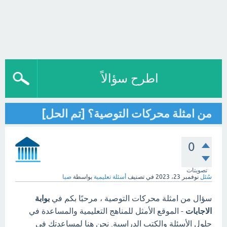
اطرح سؤالاً
من امثلة محركات التوصية؟ [تم الحل]
0
تصويتات
سُئل
نوفمبر 23، 2023
في تصنيف
أسئلة تعليمية
بواسطة
صبا
سؤال من امثلة محركات التوصية ، مرحبًا بكم في
بوابة
الاجابات
- الموقع الأمثل للمناهج التعليمية والمساعدة في
حلول الأسئلة والكتب الدراسية. نحن هنا لمساعدتك في