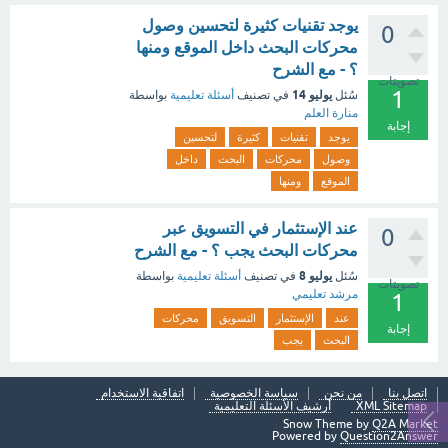
يوجد تقنيات كثيرة لتحسين وصول
0
محركات البحث داخل الموقع ومنها
؟ - مع الشرح
تصويتات
1
يوليو 14
سُئل
في تصنيف
أسئلة تعليمية
بواسطة
منارة العلم
إجابة
يوجد
تقنيات
كثيرة
لتحسين
وصول
محركات
البحث
داخل
الموقع
ومنها
عند الإستثمار في التسويق عبر
0
محركات البحث يجب ؟ - مع الشرح
يوليو 8
سُئل
في تصنيف
أسئلة تعليمية
بواسطة
تصويتات
مرشد تعليمي
1
عند
الإستثمار
التسويق
محركات
إجابة
البحث
يجب
اتصل بنا
من نحن
سياسة الخصوصية
اتفاقية الاستخدام
XML Sitemap
أرشيف الأسئلة التعليمية
Snow Theme by
Q2A Market
Powered by
Question2Answer