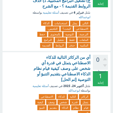
ج) تشغيل البرامج المكتبية. د) حذف
إجابة
الروابط القديمة ؟ - مع الشرح
فبراير 6
سُئل
في تصنيف
أسئلة تعليمية
بواسطة
ابوعبدالله
التالي
يمثل
استخدامات
الذكاء
الاصطناعي
البحث؟
التلخيص،
الترجمة،
التوصية
بالمحتوى
حفظ
الملفات
فقط
تشغيل
البرامج
المكتبية
حذف
الروابط
القديمة
أي من الركائز التالية للذكاء
0
الاصطناعي يتمثل في قدرة أي
شخص على وصف كيفية قيام نظام
تصويتات
الذكاء الاصطناعي بتقديم التنبؤ أو
1
التوصية [تم الحل]
إجابة
أكتوبر 24، 2025
سُئل
في تصنيف
أسئلة تعليمية
بواسطة
ابوعبدالله
الركائز
التالية
للذكاء
الاصطناعي
يتمثل
قدرة
شخص
وصف
كيفية
قيام
نظام
الذكاء
بتقديم
التنبؤ