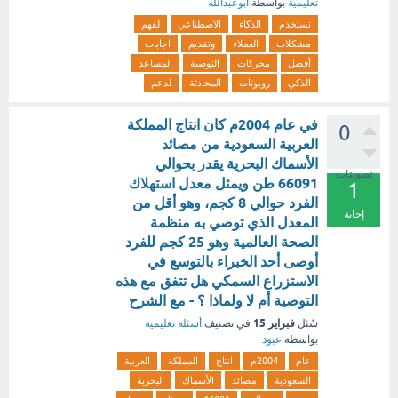
تعليمية
بواسطة
ابوعبدالله
تستخدم
الذكاء
الاصطناعي
لفهم
مشكلات
العملاء
وتقديم
اجابات
أفضل
محركات
التوصية
المساعد
الذكي
روبوتات
المحادثة
لدعم
في عام 2004م كان انتاج المملكة
0
العربية السعودية من مصائد
الأسماك البحرية يقدر بحوالي
تصويتات
66091 طن ويمثل معدل استهلاك
1
الفرد حوالي 8 كجم، وهو أقل من
إجابة
المعدل الذي توصي به منظمة
الصحة العالمية وهو 25 كجم للفرد
أوصى أحد الخبراء بالتوسع في
الاستزراع السمكي هل تتفق مع هذه
التوصية أم لا ولماذا ؟ - مع الشرح
فبراير 15
سُئل
في تصنيف
أسئلة تعليمية
بواسطة
عبود
عام
2004م
انتاج
المملكة
العربية
السعودية
مصائد
الأسماك
البحرية