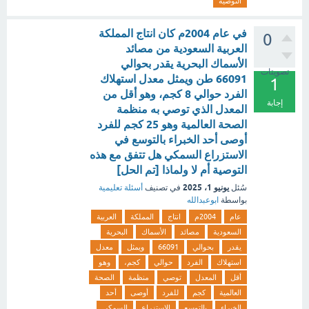
التوصية
في عام 2004م كان انتاج المملكة
0
العربية السعودية من مصائد
الأسماك البحرية يقدر بحوالي
تصويتات
66091 طن ويمثل معدل استهلاك
1
الفرد حوالي 8 كجم، وهو أقل من
إجابة
المعدل الذي توصي به منظمة
الصحة العالمية وهو 25 كجم للفرد
أوصى أحد الخبراء بالتوسع في
الاستزراع السمكي هل تتفق مع هذه
التوصية أم لا ولماذا [تم الحل]
يونيو 1، 2025
سُئل
في تصنيف
أسئلة تعليمية
بواسطة
ابوعبدالله
عام
2004م
انتاج
المملكة
العربية
السعودية
مصائد
الأسماك
البحرية
يقدر
بحوالي
66091
ويمثل
معدل
استهلاك
الفرد
حوالي
كجم،
وهو
أقل
المعدل
توصي
منظمة
الصحة
العالمية
كجم
للفرد
أوصى
أحد
الخبراء
بالتوسع
الاستزراع
السمكي