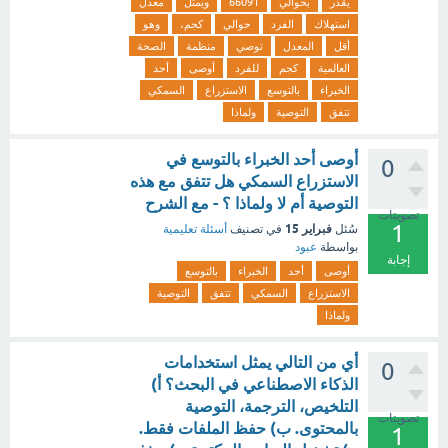
يقدر
بحوالي
66091
ويمثل
معدل
استهلاك
الفرد
حوالي
كجم،
وهو
أقل
المعدل
توصي
منظمة
الصحة
العالمية
كجم
للفرد
أوصى
أحد
الخبراء
بالتوسع
الاستزراع
السمكي
تتفق
التوصية
ولماذا
أوصى أحد الخبراء بالتوسع في
0
الاستزراع السمكي هل تتفق مع هذه
التوصية أم لا ولماذا ؟ - مع الشرح
تصويتات
1
فبراير 15
سُئل
في تصنيف
أسئلة تعليمية
بواسطة
عبود
إجابة
أوصى
أحد
الخبراء
بالتوسع
الاستزراع
السمكي
تتفق
التوصية
ولماذا
أي من التالي يمثل استخدامات
0
الذكاء الاصطناعي في البحث؟ أ)
التلخيص، الترجمة، التوصية
تصويتات
بالمحتوى. ب) حفظ الملفات فقط.
1