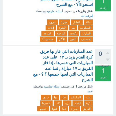
1
استحواذاً؟ - مع الشرح
إجابة
يناير 6
سُئل
في تصنيف
أسئلة تعليمية
بواسطة
ابوعبدالله
حالة
التعادل
مباراة
خروج
المغلوب،
يتم
اللجوء
إعادة
المباراة
ركلات
الترجيح
القرعة
احتساب
الفوز
للأكثر
استحواذاً؟
عدد المباريات التي فاز بها فريق
0
كرة القدم يزيد بـ ١٣ على عدد
المباريات التي خسرها . إذا فاز
تصويتات
الفريق بـ ١٧ مباراة , فما عدد
1
المباريات التي لعبها جميعها ؟ ؟ - مع
إجابة
الشرح
مارس 1
سُئل
في تصنيف
أسئلة تعليمية
بواسطة
عبود
عدد
المباريات
فاز
بها
فريق
كرة
القدم
يزيد
١٣
خسرها
الفريق
مباراة
فما
لعبها
جميعها