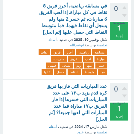
في مسابقة رياضية، أحرز فريق 8
0
نقاط في كل مباراة. إذا لعب الفريق
6 مباريات، ثم خسر 2 منها ولم
تصويتات
يسجل أي نقاط فيهما، فما متوسط
1
النقاط التي حصل عليها [تم الحل]
إجابة
نوفمبر 10، 2025
سُئل
في تصنيف
أسئلة
تعليمية
بواسطة
ابوعبدالله
مسابقة
رياضية،
أحرز
فريق
نقاط
مباراة
لعب
الفريق
مباريات،
خسر
منها
ولم
يسجل
فيهما،
فما
متوسط
النقاط
حصل
عليها
عدد المباريات التي فاز بها فريق
0
كرة قدم يزيد ب١٣ على عدد
المباريات التي خسرها إذا فاز
تصويتات
الفريق ب١٧ مباراة فما عدد
1
المبارات التي لعبها جميعا؟ [تم
إجابة
الحل]
مارس 17، 2024
سُئل
في تصنيف
أسئلة
تعليمية
بواسطة
عبود