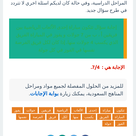
المراحل الدراسية، وفي حالة كان لديكم اسئلة اخري لا تتردد
في طرح سؤال جديد.
إجابة سؤال تتكون مباراة إحدى الألعاب الرياضية بين
فريقين أ ، ب من 7 جولات و يفوز في المباراة الفريق
الذي يكسب 4 جولات منها. إذا كان لكل فريق الفرصة
نفسها في الفوز في كل جولة
الإجابة هي : 7/4.
للمزيد من الحلول المفصلة لجميع مواد ومراحل
المناهج السعودية، يمكنك زيارة
بوابة الإجابات
.
تتكون
مباراة
إحدى
الألعاب
الرياضية
فريقين
جولات
يفوز
المباراة
الفريق
يكسب
منها
لكل
فريق
الفرصة
نفسها
الفوز
جولة