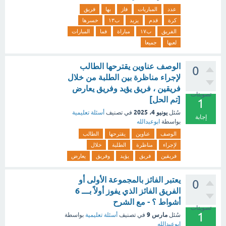
عدد
المباريات
فاز
بها
فريق
كرة
قدم
يزيد
ب١٣
خسرها
الفريق
ب١٧
مباراة
فما
المبارات
لعبها
جميعا
الوصف عناوين يقترحها الطالب
0
لإجراء مناظرة بين الطلبة من خلال
فريقين ، فريق يؤيد وفريق يعارض
تصويتات
[تم الحل]
1
يونيو 4، 2025
سُئل
في تصنيف
أسئلة تعليمية
إجابة
بواسطة
ابوعبدالله
الوصف
عناوين
يقترحها
الطالب
لإجراء
مناظرة
الطلبة
خلال
فريقين
فريق
يؤيد
وفريق
يعارض
يعتبر الفائز بالمجموعة الأولى أو
0
الفريق الفائز الذي يفوز أولاً بـــ 6
أشواط ؟ - مع الشرح
تصويتات
1
مارس 9
سُئل
في تصنيف
أسئلة تعليمية
بواسطة
ابوعبدالله