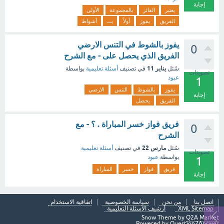
إجابة
يعتبر
الفائز
بالمجموعة
الأولى
الفريق
يفوز
أولاً
بـــ
أشواط
يفوز بالشوط في التنس الارضي
0
الفريق الذي يحصل على - مع الشرح
يناير 11
سُئل
في تصنيف
أسئلة تعليمية
بواسطة
تصويتات
عبود
1
يفوز
بالشوط
التنس
الارضي
إجابة
الفريق
يحصل
فريق فواز خسر المباراة . ؟ - مع
0
الشرح
مارس 22
سُئل
في تصنيف
أسئلة تعليمية
تصويتات
بواسطة
عبود
1
فريق
فواز
خسر
المباراة
إجابة
اتصل بنا
من نحن
سياسة الخصوصية
اتفاقية الاستخدام
XML Sitemap
أرشيف الأسئلة التعليمية
Snow Theme by
Q2A Market
Powered by
Question2Answer