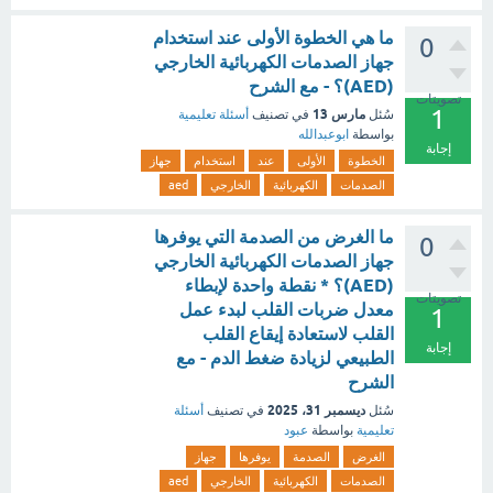
ما هي الخطوة الأولى عند استخدام
0
جهاز الصدمات الكهربائية الخارجي
(AED)؟ - مع الشرح
تصويتات
1
مارس 13
سُئل
في تصنيف
أسئلة تعليمية
بواسطة
ابوعبدالله
إجابة
الخطوة
الأولى
عند
استخدام
جهاز
الصدمات
الكهربائية
الخارجي
aed
ما الغرض من الصدمة التي يوفرها
0
جهاز الصدمات الكهربائية الخارجي
(AED)؟ * نقطة واحدة لإبطاء
تصويتات
معدل ضربات القلب لبدء عمل
1
القلب لاستعادة إيقاع القلب
إجابة
الطبيعي لزيادة ضغط الدم - مع
الشرح
ديسمبر 31، 2025
سُئل
في تصنيف
أسئلة
تعليمية
بواسطة
عبود
الغرض
الصدمة
يوفرها
جهاز
الصدمات
الكهربائية
الخارجي
aed