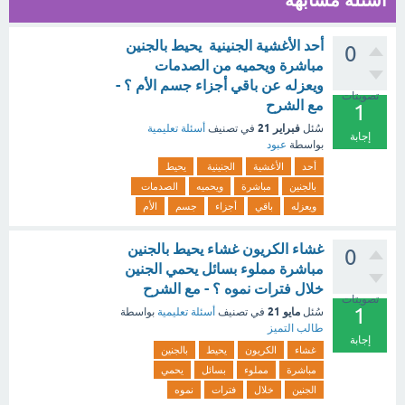
أسئلة مشابهة
أحد الأغشية الجنينية يحيط بالجنين
0
مباشرة ويحميه من الصدمات
ويعزله عن باقي أجزاء جسم الأم ؟ -
تصويتات
مع الشرح
1
فبراير 21
سُئل
في تصنيف
أسئلة تعليمية
إجابة
بواسطة
عبود
أحد
الأغشية
الجنينية
يحيط
بالجنين
مباشرة
ويحميه
الصدمات
ويعزله
باقي
أجزاء
جسم
الأم
غشاء الكريون غشاء يحيط بالجنين
0
مباشرة مملوء بسائل يحمي الجنين
خلال فترات نموه ؟ - مع الشرح
تصويتات
1
مايو 21
سُئل
في تصنيف
أسئلة تعليمية
بواسطة
طالب التميز
إجابة
غشاء
الكريون
يحيط
بالجنين
مباشرة
مملوء
بسائل
يحمي
الجنين
خلال
فترات
نموه