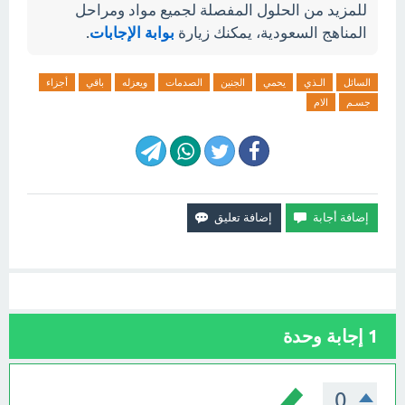
للمزيد من الحلول المفصلة لجميع مواد ومراحل
المناهج السعودية، يمكنك زيارة
بوابة الإجابات
.
السائل
الـذي
يحمي
الجنين
الصدمات
ويعزله
باقي
أجزاء
جسـم
الام
1
إجابة وحدة
0