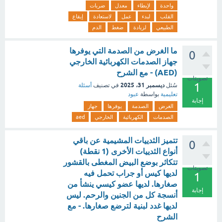
واحدة
لإبطاء
معدل
ضربات
القلب
لبدء
عمل
لاستعادة
إيقاع
الطبيعي
لزيادة
ضغط
الدم
ما الغرض من الصدمة التي يوفرها
0
جهاز الصدمات الكهربائية الخارجي
(AED) - مع الشرح
تصويتات
1
ديسمبر 31، 2025
سُئل
في تصنيف
أسئلة
تعليمية
بواسطة
عبود
إجابة
الغرض
الصدمة
يوفرها
جهاز
الصدمات
الكهربائية
الخارجي
aed
تتميز الثدييات المشيمية عن باقي
0
أنواع الثدييات الأخرى (1 نقطة)
تتكاثر بوضع البيض المغطى بالقشور
تصويتات
لديها كيس أو جراب تحمل فيه
1
صغارها. لديها عضو كيسي ينشأ من
إجابة
أنسجة كل من الجنين والرحم. ليس
لديها غدد لبنية لترضع صغارها. - مع
الشرح