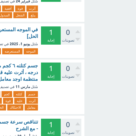
فبراير 24
سُئل
في تصنيف
أثرت
قوة
أفقية
يبلغ
الشغل
المبذول
في الموجه المستعرض
1
0
الحل]
تصويتات
إجابة
يونيو 1، 2025
سُئل
في تص
الموجه
المستعرضه
1
0
تصويتات
إجابة
منتظمة اوجد معامل 
مارس 11
سُئل
في تصني
جسم
كتلته
كجم
أثرت
عليه
قوة
معامل
الاحتكاك
الح
تتناقص سرعة جسم م
1
0
- مع الشرح
تصويتات
إجابة