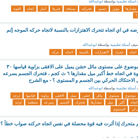
أسئلة تعليمية
بواسطة
ابوعبدالله
مقدارها
نيوتن
جسم،
فحركته
مسافة
قدرها
أمتار
اتجاه
القوة
؟
ه في اي اتجاه تتحرك الاهتزازات بالنسبة لاتجاه حركه الموجه [تم
نيف
أسئلة تعليمية
بواسطة
ابوعبدالله
اتجاه
تتحرك
الاهتزازات
بالنسبة
لاتجاه
حركه
جسم كتلته ٦ كجم موضوع على مستوى مائل خشن يميل على الافقى بزاوية قياسها ٣٠
درجه ، أثرت عليه قوة في اتجاه خط أكبر ميل مقدارها ٦ ث كجم ، فتحرك الجسم بسرعه
الاحتكاك الحركي بين الجسم و المستوى ؟ - مع الشرح
ف
أسئلة تعليمية
بواسطة
ابوعبدالله
موضوع
مستوى
مائل
خشن
يميل
الافقى
بزاوية
قياسها
درجه
اتجاه
أكبر
ميل
مقدارها
فتحرك
الجسم
بسرعه
منتظمة
اوجد
ركي
المستوى
تحرك إذا أثرت فيه قوة محصلة في نفس اتجاه حركته صواب خطأ ؟