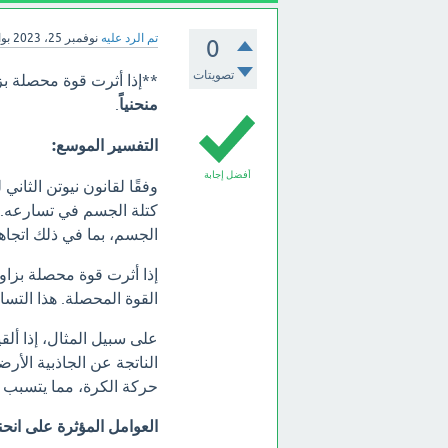
تم الرد عليه
نوفمبر 25، 2023
بو
0
تصويتات
**إذا أثرت قوة محصلة بز
منحنياً
.
التفسير الموسع:
أفضل إجابة
وفقًا لقانون نيوتن الث
كتلة الجسم في تسارعه. 
الجسم، بما في ذلك اتجاهه
إذا أثرت قوة محصلة بزا
القوة المحصلة. هذا التس
على سبيل المثال، إذا ألق
الناتجة عن الجاذبية الأرض
حركة الكرة، مما يتسبب ف
العوامل المؤثرة على انحن