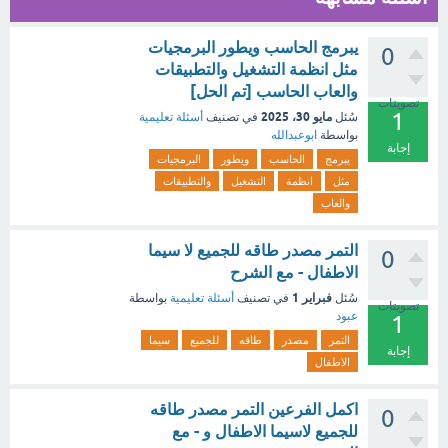
يبرمج الحاسب ويطور البرمجيات
0
مثل انظمة التشغيل والتطبيقات
والعاب الحاسب [تم الحل]
تصويتات
1
مايو 30، 2025
سُئل
في تصنيف
أسئلة تعليمية
بواسطة
ابوعبدالله
إجابة
يبرمج
الحاسب
ويطور
البرمجيات
مثل
انظمة
التشغيل
والتطبيقات
والعاب
التمر مصدر طاقه للجميع لا سيما
0
الاطفال - مع الشرح
فبراير 1
سُئل
في تصنيف
أسئلة تعليمية
بواسطة
تصويتات
عبود
1
التمر
مصدر
طاقه
للجميع
سيما
إجابة
الاطفال
اكمل الفرعين التمر مصدر طاقه
0
للجميع لاسيما الاطفال و - مع