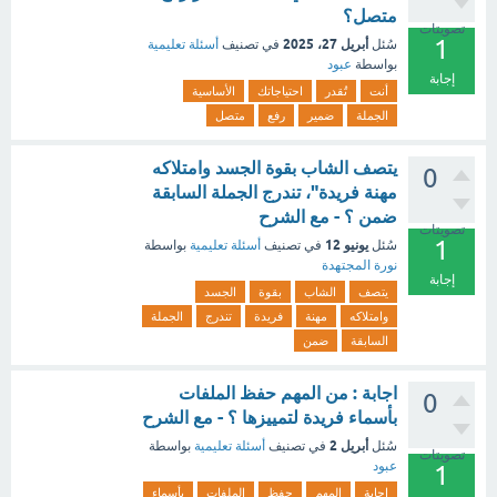
متصل؟
تصويتات
1
أبريل 27، 2025
سُئل
في تصنيف
أسئلة تعليمية
بواسطة
عبود
إجابة
أنت
تُقدر
احتياجاتك
الأساسية
الجملة
ضمير
رفع
متصل
يتصف الشاب بقوة الجسد وامتلاكه
0
مهنة فريدة"، تندرج الجملة السابقة
ضمن ؟ - مع الشرح
تصويتات
1
يونيو 12
سُئل
في تصنيف
أسئلة تعليمية
بواسطة
نورة المجتهدة
إجابة
يتصف
الشاب
بقوة
الجسد
وامتلاكه
مهنة
فريدة
تندرج
الجملة
السابقة
ضمن
اجابة : من المهم حفظ الملفات
0
بأسماء فريدة لتمييزها ؟ - مع الشرح
أبريل 2
سُئل
في تصنيف
أسئلة تعليمية
بواسطة
تصويتات
عبود
1
اجابة
المهم
حفظ
الملفات
بأسماء