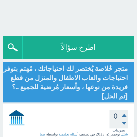
اطرح سؤالاً
متجر خُلاصة يُختصر لك احتياجاتك ، مُهتم بتوفر
احتياجات والعاب الاطفال والمنزل من قطع
فريدة من نوعها ، وأسعار مُرضية للجميع ..؟
[تم الحل]
0
تصويتات
سُئل
نوفمبر 2، 2023
في تصنيف
أسئلة تعليمية
بواسطة
صبا