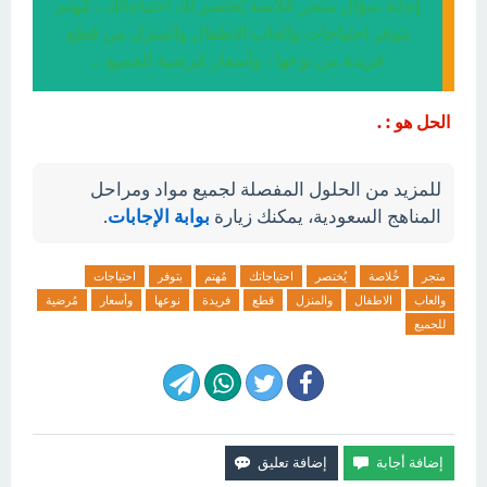
إجابة سؤال متجر خُلاصة يُختصر لك احتياجاتك ، مُهتم
بتوفر احتياجات والعاب الاطفال والمنزل من قطع
فريدة من نوعها ، وأسعار مُرضية للجميع ..
الحل هو : .
للمزيد من الحلول المفصلة لجميع مواد ومراحل
المناهج السعودية، يمكنك زيارة
بوابة الإجابات
.
متجر
خُلاصة
يُختصر
احتياجاتك
مُهتم
بتوفر
احتياجات
والعاب
الاطفال
والمنزل
قطع
فريدة
نوعها
وأسعار
مُرضية
للجميع