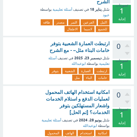
الشرح
تصويتات
1
يناير 18
سُئل
في تصنيف
أسئلة تعليمية
بواسطة
عبود
إجابة
اكمل
الفرعين
التمر
مصدر
طاقه
للجميع
لاسيما
الاطفال
ارتبطت العمارة الشعبية بتوفر
0
خامات البناء مثل~ - مع الشرح
ديسمبر 23، 2025
سُئل
في تصنيف
أسئلة
تصويتات
تعليمية
بواسطة
ابوعبدالله
1
ارتبطت
العمارة
الشعبية
بتوفر
إجابة
خامات
البناء
مثل
امكانية استخدام الهاتف المحمول
0
لعمليات الدفع و استلام الخدمات
واشعار المستهلكين بتوفر
تصويتات
الخدمات؟ [تم الحل]
1
يونيو 28، 2024
سُئل
في تصنيف
أسئلة تعليمية
إجابة
بواسطة
ابوعبدالله
امكانية
استخدام
الهاتف
المحمول