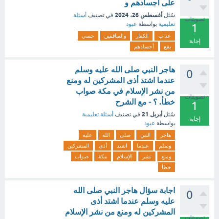
على أجسادهم و
أغسطس 26، 2024
سُئل
في تصنيف
أسئلة
تصويتات
تعليمية
بواسطة
عبود
1
عذاب
الكفار
والمنافقين
حسي
إجابة
يقع
أجسادهم
هاجر النبي صلى الله عليه وسلم
0
عندما اشتد أذى المشركين له ومنع
من نشر الإسلام في مكة صواب
تصويتات
خطأ. ؟ - مع الشرح
1
أبريل 21
سُئل
في تصنيف
أسئلة تعليمية
إجابة
بواسطة
عبود
هاجر
النبي
صلى
الله
عليه
وسلم
عندما
اشتد
أذى
المشركين
ومنع
نشر
الإسلام
مكة
صواب
خطأ
اجابة سؤال هاجر النبي صلى الله
0
عليه وسلم عندما اشتد أذى
المشركين له ومنع من نشر الإسلام
تصويتات