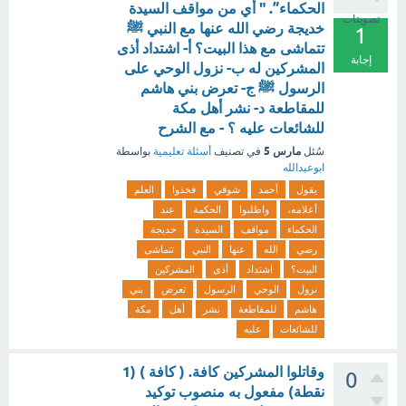
الحكماء”. " أي من مواقف السيدة
تصويتات
خديجة رضي الله عنها مع النبي ﷺ
1
تتماشى مع هذا البيت؟ أ- اشتداد أذى
إجابة
المشركين له ب- نزول الوحي على
الرسول ﷺ ج- تعرض بني هاشم
للمقاطعة د- نشر أهل مكة
للشائعات عليه ؟ - مع الشرح
مارس 5
سُئل
في تصنيف
أسئلة تعليمية
بواسطة
ابوعبدالله
يقول
أحمد
شوقي
فخذوا
العلم
أعلامه،
واطلبوا
الحكمة
عند
الحكماء
مواقف
السيدة
خديجة
رضي
الله
عنها
النبي
تتماشى
البيت؟
اشتداد
أذى
المشركين
نزول
الوحي
الرسول
تعرض
بني
هاشم
للمقاطعة
نشر
أهل
مكة
للشائعات
عليه
وقاتلوا المشركين كافة. ( كافة ) (1
0
نقطة) ‏مفعول به منصوب ‏توكيد