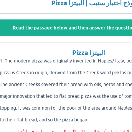
ج اختبار ستيب | البيتزا Pizza
Read the passage below and then answer the question
البيتزا Pizza
1. The modern pizza was originally invented in Naples/ Italy, b
pizza is Greek in origin, derived from the Greek word pēktos m
The ancient Greeks covered their bread with oils, herbs and che
major innovation that led to flat bread pizza was the use of to
topping. It was common for the poor of the area around Naple
to their flat bread, and so the pizza began.
لا في نابولي / ايطاليا، ولكن كلمة البيتزا هي يونانية في الأصل،