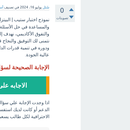
سُئل
يوليو 16، 2024
في تصنيف
أسئ
0
تصويتات
نموذج اختبار ستيب | البيتزا Pizza - مرحباً بك ف
والمساعدة في حل الأسئلة 
نتمنى لك التوفيق والنجاح ف
ودوره في تنمية قدرات الدار
عالية الجودة.
الإجابة الصحيحة لسؤ
الاجابه على 
الدعم أو كانت لديك استفسار
الاحترافية لكل طالب يسعى 