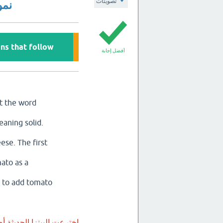
تصويتات
نموذ
s that follow.
أفضل إجابة
ut the word
eaning solid.
ese. The first
mato as a
s to add tomato
اخترعت البيتزا الحديثة أص