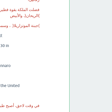
فضلت الملكة بقوة فطيرة 
)الريحان(، والأبيض
)جبنة الموتزاريلا(. ، وسمي
d:
830 in
ennaro
n the United
في وقت لاحق، أصبح طبق ا