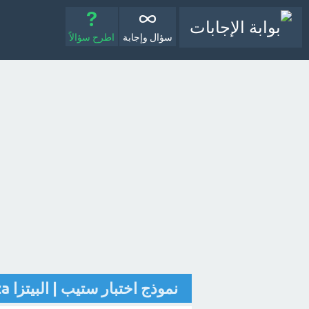
سؤال وإجابة
اطرح سؤالاً
نموذج اختبار ستيب | البيتزا Pizza [تم الحل]