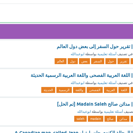
| تقرير حول السفر إلى بعض دول العالم
في تصنيف
أسئلة تعليمية
بواسطة
ابوعبدالله
تقرير
حول
السفر
بعض
دول
العالم
 اللغة العربية الفصحى واللغة العربية الرسمية الحديثة
في تصنيف
أسئلة تعليمية
بواسطة
ابوعبدالله
اللغة
العربية
الفصحى
واللغة
الرسمية
الحديثة
Madain Saleh [تم الحل]
صنيف
أسئلة تعليمية
بواسطة
ابوعبدالله
مدائن
صالح
madain
saleh
نموذج اختبار ستيب | الرحالة الكندي جان بليفياو A Canadian man, called Jean