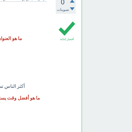
0
تصويتات
1- st title for the passage
أفضل إجابة
2- hat is the true from the following
-ost listen to radio in cars