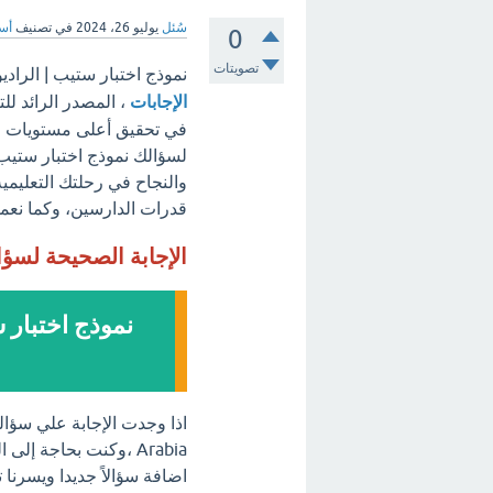
سُئل
يوليو 26، 2024
في تصنيف
أسئ
0
تصويتات
نموذج اختبار ستيب | الراديو في السعودية i Arabia
الإجابات
، المصدر الرائد لل
في تحقيق أعلى مستويات الت
والنجاح في رحلتك التعليمية
قدرات الدارسين، وكما نعمل 
الإجابة الصحيحة لسؤ
Arabia ،وكنت بحاجة إ
اضافة سؤالاً جديدا ويسرنا 