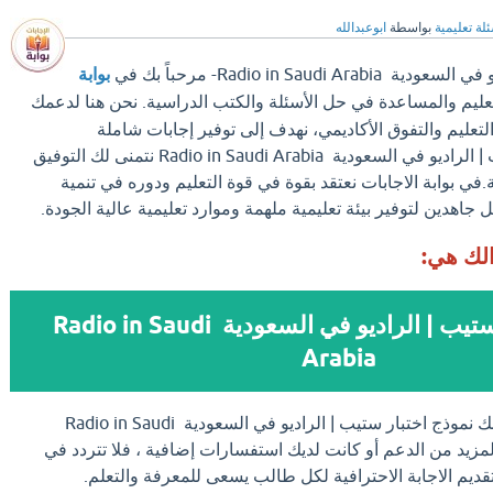
لة تعليمية
بواسطة
ابوعبدالله
Radio in Saud- مرحباً بك في
بوابة
تعليم والمساعدة في حل الأسئلة والكتب الدراسية. نحن هنا لدعمك
عليم والتفوق الأكاديمي، نهدف إلى توفير إجابات شاملة
لسؤالك نموذج اختبار ستيب | الراديو في السعودية Radio in Saudi Arabia نتمنى لك التوفيق
.في بوابة الاجابات نعتقد بقوة في قوة التعليم ودوره في تنمية
جاهدين لتوفير بيئة تعليمية ملهمة وموارد تعليمية عالية الجودة.
الك هي:
نموذج اختبار ستيب | الراديو في السعودية Radio in Saudi
Arabia
اذا وجدت الإجابة علي سؤالك نموذج اختبار ستيب | الراديو في السعودية Radio in Saudi
لى المزيد من الدعم أو كانت لديك استفسارات إضافية ، فلا تتردد في
تقديم الاجابة الاحترافية لكل طالب يسعى للمعرفة والتعلم.