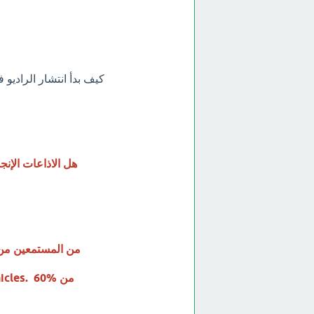
-How the radio started and spread in Saudi Arabia? كيف 
7-  the English stations few or many
9-70% ercent of listeners are youth (young). 70%
10-60 %  60%