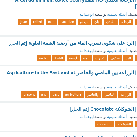
صنيف
أسئلة تعليمية
بواسطة
ابوعبدالله
الرحالة
الكندي
جان
بليفياو
canadian
man
called
jean
| الرد على شكوى تسرب الماء من أرضية الشقة العلوية [تم الحل]
صنيف
أسئلة تعليمية
بواسطة
ابوعبدالله
الرد
شكوى
تسرب
الماء
أرضية
الشقة
العلوية
نموذج اختبار ستيب | الزراعة بين الماضي والحاضر Agriculture in the Past and at
صنيف
أسئلة تعليمية
بواسطة
ابوعبدالله
الزراعة
الماضي
والحاضر
agriculture
past
and
present
Chocolat [تم الحل]
صنيف
أسئلة تعليمية
بواسطة
ابوعبدالله
الشوكلاتة
chocolate