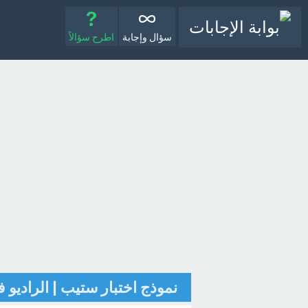
سؤال وإجابة
اطرح سؤالاً
نموذج اختبار ستيب | الراديو في السعودية udi Arabia