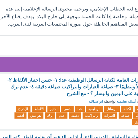
ع لغة الخطاب الإعلامي، وترجمة محتوى الرسالة الإعلامية إلى عدة
لة، وخاصة إذا كانت الحملة موجهة إلى خارج البلاد، بهدف إقناع الآخر
لبعض المفاهيم الخاطئة حول صورة المجتمعات العربية لدى الغرب.
كل ما يلي من المهارات العامة لكتابة الرسائل الوظيفية عدا: ١- حسن اختيار الألفاظ ٢-
الإخراج الحسن شكلاً وتنظيمًا ٣- صياغة العبارات والتراكيب صياغة دقيقة ٤- عدم ترك
 على اليمين واليسار ؟ - مع الشرح
أسئلة تعليمية
بواسطة
ابوعبدالله
لكتابة
الرسائل
الوظيفية
عدا
حسن
اختيار
الألفاظ
الإخراج
ًا
صياغة
العبارات
والتراكيب
دقيقة
عدم
ترك
هوامش
أفقية
ار
فقرة السابقة - الدرس الذي أراد ابن الزعيم أن يعلمه لقطز. كتم السر