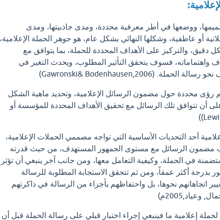
صميمها، ووضعها في أطر معرفية محددة، ومدى جاذبيتها، ومدى
نية أو عاطفية، وشكلها النهائي بشكل عام، هو جوهر الحملة الإعلامية،
كل دقيق، والتركيز على الأهداف المحددة للحملة، بما يتوافق مع
 واهتماماته، فسوف يتحقق التأثير المطلوب، ويحدث التغير في
ة. (Gawronski& Bodenhausen,2006)
م رؤى محددة حول مضمون الرسائل الإعلامية، وتحديد ماهية الشكل
على أن تتوافق تلك الرسائل مع تحقيق الأهداف المحددة للمؤسسة أو
إعلامية أحد التحديات الأساسية التي تواجه مصممي الحملات الإعلامية،
سب مضمون الرسائل مع مستوى الجمهور المستهدف، من حيث قدرته
تضمنة في الحملة، وكيفية التعامل معها، ومن جانب آخر ينبغي أن تؤثر
 بدرجة أكثر عمقاً، ومن ثم تتحقق الاستجابة المطلوبة للرسالة
تغيير اتجاهاتهم نحوها، بل واحتفاظهم بأجزاء من الرسالة في ذاكرتهم
وعياد,2005م)
حملة إعلامية ما فينبغي إجراء اختبار قبلي على رسالة الحملة قبل أن