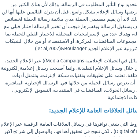
حديد نوع التأثير المطلوب في الرسالة، وذلك لأن هناك الكثير من
رضتها وسائل الإعلام بشكل واسع، قبل أن يدرك القائمين عليها أنها لن
ذلك لابد أن يقيم مصممي الحملة مدى ملائمة رسالة الحملة لخصائص
يستقبل الرسالة ويفسرها, فيجب أن تختبر الرسالة اختبار قبلي مع
 وهناك عدد من الإستراتيجيات المختلفة للاختبار القبلي للحملة بما
مجموعات المناقشات المركزة، أو الاستقصاء، أو من خلال الشبكات
الإعلام الجديد.et al,2007)&Boulanger,)
وقد تطورت صياغة الرسائل في الحملات الإعلامية Media Campaigns)) عبر الإعلام الجديد،
ن خلال وسائل الإعلام التقليدية، وإنما أصبحت رسائل إعلامية إلكترونية
فة، تعتمد على تطبيقات وتقنيات شبكة الإنترنت، وتتمثل أدوات
ن أن تعرض رسائل الحملة من خلالها في: الرسائل الإخبارية المباشرة،
ة، رسائل الجولات، المناقشات في المنتديات، التسويق الإلكتروني،
كات الاجتماعية.
لتي ينبغي توافرها في رسائل العلاقات العامة الرقمية عبر الإعلام
الجديد (Digital of Public Relations) ، لكي تنجح في تحقيق أهدافها، والوصول إلى شرائح اكبر