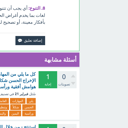
8. التنوع:
أي يجب أن تتنو
لغات بما يخدم أغراض الحم
بأفكار معينة، أو تصحيح 
أسئلة مشابهة
1
0
تصويتات
إجابة
هوامش أفقية ورأسية
فبراير 21
سُئل
في تصنيف
يلي
المهارات
العامة
الحسن
شكلاً
وتنظيم
ورأسية
اليمين
واليس
استنتج - من خلال ال