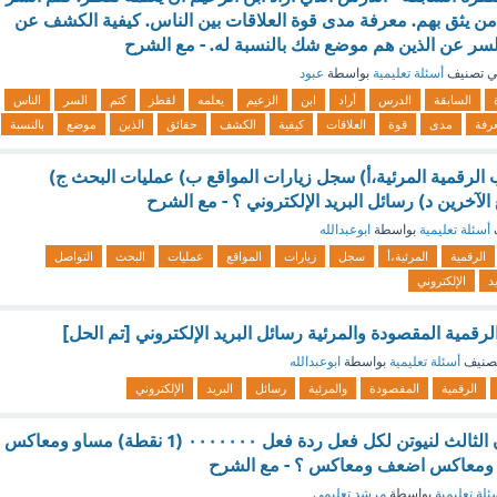
ن يثق بهم. معرفة مدى قوة العلاقات بين الناس. كيفية الكشف عن
لسر عن الذين هم موضع شك بالنسبة له. - مع الشرح
 تصنيف
أسئلة تعليمية
بواسطة
عبود
السابقة
الدرس
أراد
ابن
الزعيم
يعلمه
لقطز
كتم
السر
الناس
رفة
مدى
قوة
العلاقات
كيفية
الكشف
حقائق
الذين
موضع
بالنسبة
ب الرقمية المرئية،أ) سجل زيارات المواقع ب) عمليات البحث ج)
لآخرين د) رسائل البريد الإلكتروني ؟ - مع الشرح
أسئلة تعليمية
بواسطة
ابوعبدالله
الرقمية
المرئية،أ
سجل
زيارات
المواقع
عمليات
البحث
التواصل
يد
الإلكتروني
لرقمية المقصودة والمرئية رسائل البريد الإلكتروني [تم الحل]
صنيف
أسئلة تعليمية
بواسطة
ابوعبدالله
الرقمية
المقصودة
والمرئية
رسائل
البريد
الإلكتروني
يمكن صياغة القانون الثالث لنيوتن لكل فعل ردة فعل ٠٠٠٠٠٠٠ (1 نقطة) مساو ومعاكس
 ومعاكس اضعف ومعاكس ؟ - مع الشرح
ئلة تعليمية
بواسطة
مرشد تعليمي