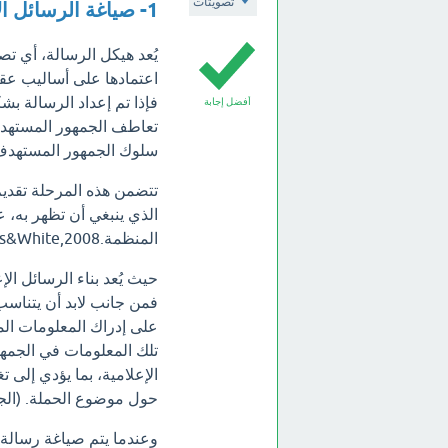
تصويتات
1- صياغة الرسائل الإعلامية:
يُعد هيكل الرسالة، أي ت
اعتمادها على أساليب عقلا
فإذا تم إعداد الرسالة بش
أفضل إجابة
تعاطف الجمهور المستهدف
سلوك الجمهور المستهدف نحو رسالة الحمل
تتضمن هذه المرحلة تقدي
الذي ينبغي أن تظهر به، 
المنظمة.Lewis&White,2008))
حيث يُعد بناء الرسائل ال
فمن جانب لابد أن يتنا
على إدراك المعلومات الم
تلك المعلومات في الجمهور
الإعلامية، بما يؤدي إلى 
حول موضوع الحملة. (الجمال, 
وعندما يتم صياغة رسالة ل