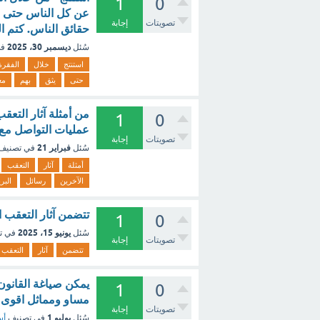
1
0
عن كل الناس حتى م
تصويتات
إجابة
حقائق الناس. كتم ا
ديسمبر 30، 2025
سُئل
في
استنتج
خلال
الفقرة
حتى
يثق
بهم
مع
من أمثلة آثار التعق
1
0
عمليات التواصل مع ا
تصويتات
إجابة
فبراير 21
سُئل
في تصنيف
أمثلة
آثار
التعقب
الآخرين
رسائل
البر
تتضمن آثار التعقب ا
1
0
يونيو 15، 2025
سُئل
في ت
تصويتات
إجابة
تتضمن
آثار
التعقب
1
0
مساو ومماثل اقوى
تصويتات
إجابة
يوليو 1
سُئل
في تصنيف
أس