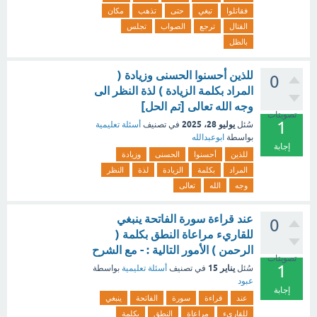
فقاتلوا
تبغي
حتى
تذهب
مكان
القتال
ترجع
الصواب
تجلس
بالظل
للذين أحسنوا الحسنى وزيادة (
0
المراد بكلمة الزيادة ) لذة النظر الى
وجه الله تعالى [تم الحل]
تصويتات
1
يوليو 28، 2025
سُئل
في تصنيف
أسئلة تعليمية
بواسطة
ابوعبدالله
إجابة
للذين
أحسنوا
الحسنى
وزيادة
المراد
بكلمة
الزيادة
لذة
النظر
وجه
الله
تعالى
عند قراءة سورة الفاتحة ينبغي
0
للقاريء مراعاة النطق بكلمة (
الرحمن ) الأمور التالية : - مع الشرح
تصويتات
1
يناير 15
سُئل
في تصنيف
أسئلة تعليمية
بواسطة
عبود
إجابة
عند
قراءة
سورة
الفاتحة
ينبغي
للقاريء
مراعاة
النطق
بكلمة