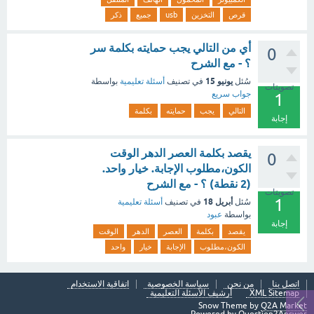
قرص
التخزين
usb
جميع
ذكر
أي من التالي يجب حمايته بكلمة سر
0
؟ - مع الشرح
يونيو 15
سُئل
في تصنيف
أسئلة تعليمية
بواسطة
تصويتات
جواب سريع
1
التالي
يجب
حمايته
بكلمة
إجابة
يقصد بكلمة العصر الدهر الوقت
0
الكون،مطلوب الإجابة. خيار واحد.
(2 نقطة) ؟ - مع الشرح
تصويتات
1
أبريل 18
سُئل
في تصنيف
أسئلة تعليمية
بواسطة
عبود
إجابة
يقصد
بكلمة
العصر
الدهر
الوقت
الكون،مطلوب
الإجابة
خيار
واحد
اتصل بنا
من نحن
سياسة الخصوصية
اتفاقية الاستخدام
XML Sitemap
أرشيف الأسئلة التعليمية
Snow Theme by
Q2A Market