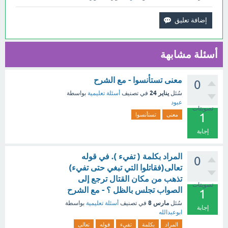
أسئلة مشابهة
معنى تستأنسوا - مع الشرح
0
يناير 24
سُئل
في تصنيف
أسئلة تعليمية
بواسطة
عبود
تصويتات
1
معنى
تستأنسوا
إجابة
المراد بكلمة ( تفيء ). في قوله
0
تعالى(فقاتلوا التي تبغي حتى تفيء)
تذهب من مكان القتال ترجع إلى
تصويتات
الصواب تجلس بالظل ؟ - مع الشرح
1
مارس 8
سُئل
في تصنيف
أسئلة تعليمية
بواسطة
إجابة
ابوعبدالله
المراد
بكلمة
تفيء
قوله
تعالى