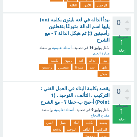
الرحمن
الأمور
التالية
تبدأ الدالة في لغة بايثون بكلمة (on)
0
يليها اسم الدالة متبوعًا بنقطتين
رأسيتين (:) ثم هيكل الدالة ؟ - مع
تصويتات
الشرح
1
يوليو 16
سُئل
في تصنيف
أسئلة تعليمية
بواسطة
إجابة
منارة العلم
تبدأ
الدالة
لغة
بايثون
بكلمة
يليها
اسم
متبوعًا
بنقطتين
رأسيتين
هيكل
يقصد بكلمة البناء في العمل الفني :
0
التركيب ، التألف ، التوحيد . (1
Point) أ‌-صح ب-خطا ؟ - مع الشرح
تصويتات
1
يوليو 9
سُئل
في تصنيف
أسئلة تعليمية
بواسطة
مفتاح النجاح
إجابة
يقصد
بكلمة
البناء
العمل
الفني
التركيب
التألف
التوحيد
point
-صح
ب-خطا