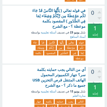
في قوله تعالي ( يَأَيُّهَا النَّاسُ قَدْ جَاءَ
0
تَكُم مَوْعِظَةٌ مِن رَّبِّكُمْ وَشِفَاء لِمَا
فِي الصُّدُورِ ) المقصود بكلمة
تصويتات
موعظة ؟ - مع الشرح
1
يونيو 23
سُئل
في تصنيف
أسئلة تعليمية
بواسطة
إجابة
أستاذ المناهج
قوله
تعالي
يَأَيُّهَا
النَّاسُ
قَدْ
جَاءَ
تَكُم
مَوْعِظَةٌ
مِن
رَّبِّكُمْ
وَشِفَاء
لِمَا
فِي
الصُّدُورِ
المقصود
بكلمة
موعظة
أي من التالي يجب حمايته بكلمة
0
سر؟ جهاز الكمبيوتر المحمول
الهاتف المتنقل قرص التخزين USB
تصويتات
جميع ما ذكر ؟ - مع الشرح
1
يونيو 15
سُئل
في تصنيف
أسئلة تعليمية
بواسطة
إجابة
منارة العلم
التالي
يجب
حمايته
بكلمة
جهاز
الكمبيوتر
المحمول
الهاتف
المتنقل