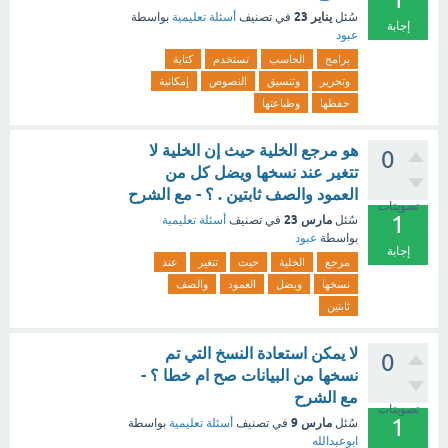
يناير 23
سُئل
في تصنيف
أسئلة تعليمية
بواسطة
إجابة
عبود
برامج
الحاسب
تستخدم
كتابة
وتحرير
وتنسيق
النصوص
إمكانية
حفظها
وطباعتها
هو مرجع الخلية حيث إن الخلية لا
0
تتغير عند نسخها ويضل كل من
العمود والصف ثابتين . ؟ - مع الشرح
تصويتات
1
مارس 23
سُئل
في تصنيف
أسئلة تعليمية
بواسطة
عبود
إجابة
مرجع
الخلية
حيث
تتغير
عند
نسخها
ويضل
العمود
والصف
ثابتين
لا يمكن استعادة النسخ التي تم
0
نسخها من البيانات صح ام خطا ؟ -
مع الشرح
تصويتات
1
مارس 9
سُئل
في تصنيف
أسئلة تعليمية
بواسطة
ابوعبدالله