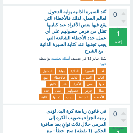
تُعَد السيرة الذاتية بوابة الدخول
0
لعالم العمل، لذلك فالأخطاء التي
يقع فيها بعض الأفراد عند كتابتها
تصويتات
تقلل من فرص حصولهم على أي
1
عمل. حدد الأخطاء الشائعة التي
إجابة
يجب تجنبها عند كتابة السيرة الذاتية
- مع الشرح
يناير 15
سُئل
في تصنيف
أسئلة تعليمية
بواسطة
عبود
تُعَد
السيرة
الذاتية
بوابة
الدخول
لعالم
العمل،
لذلك
فالأخطاء
يقع
فيها
بعض
الأفراد
عند
كتابتها
تقلل
فرص
حصولهم
عمل
حدد
الأخطاء
الشائعة
يجب
تجنبها
كتابة
في قانون رياضة كرة اليد، تُؤدى
0
رمية الجزاء بتصويب الكرة إلى
المرمى خلال ثلاث ثوانٍ بعد صافرة
تصويتات
الحكم. (1 نقطة) صح خطأ - مع