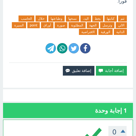
فورآ.
تتم
كتابتها
بخط
اليد،
نسخها
وطباعتها
خلال
الحاسب
الالي
وترسل
الجهة
المطلوبة
صورة
أوراق
point
السيرة
الذاتية
الورقية
الافتراضية
1
إجابة وحدة
0