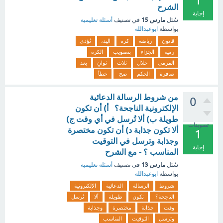
1
الشرح
إجابة
مارس 15
سُئل
في تصنيف
أسئلة تعليمية
بواسطة
ابوعبدالله
قانون
رياضة
كرة
اليد،
تُؤدى
رمية
الجزاء
بتصويب
الكرة
المرمى
خلال
ثلاث
ثوانٍ
بعد
صافرة
الحكم
صح
خطأ
من شروط الرسالة الدعائية
0
الإلكترونية الناجحة؟ أ) أن تكون
طويلة ب) ألا تُرسل في أي وقت ج)
تصويتات
ألا تكون جذابة د) أن تكون مختصرة
1
وجذابة وترسل في التوقيت
إجابة
المناسب ؟ - مع الشرح
مارس 13
سُئل
في تصنيف
أسئلة تعليمية
بواسطة
ابوعبدالله
شروط
الرسالة
الدعائية
الإلكترونية
الناجحة؟
تكون
طويلة
ألا
تُرسل
وقت
جذابة
مختصرة
وجذابة
وترسل
التوقيت
المناسب