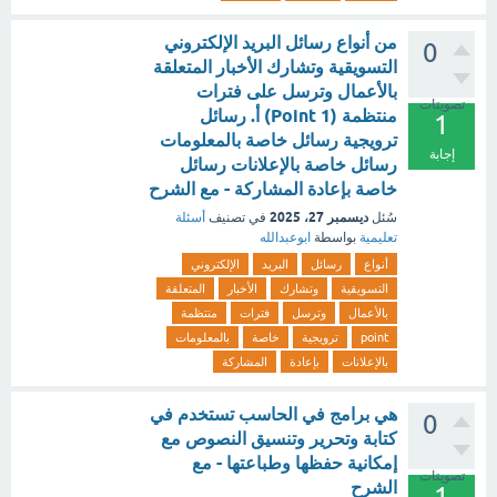
من أنواع رسائل البريد الإلكتروني
0
التسويقية وتشارك الأخبار المتعلقة
بالأعمال وترسل على فترات
تصويتات
منتظمة (1 Point) ‌أ. رسائل
1
ترويجية رسائل خاصة بالمعلومات
إجابة
رسائل خاصة بالإعلانات رسائل
خاصة بإعادة المشاركة - مع الشرح
ديسمبر 27، 2025
سُئل
في تصنيف
أسئلة
تعليمية
بواسطة
ابوعبدالله
أنواع
رسائل
البريد
الإلكتروني
التسويقية
وتشارك
الأخبار
المتعلقة
بالأعمال
وترسل
فترات
منتظمة
point
ترويجية
خاصة
بالمعلومات
بالإعلانات
بإعادة
المشاركة
هي برامج في الحاسب تستخدم في
0
كتابة وتحرير وتنسيق النصوص مع
إمكانية حفظها وطباعتها - مع
تصويتات
الشرح
1