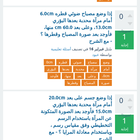
إذا وضع مصباح ضوئي قطره 6.0cm
0
أمام مرآة محدبة بعدها البؤري
13.0cm، وعلى بعد cm 60.0 منها،
تصويتات
فأوجد بعد صورة المصباح وقطرها ؟
1
- مع الشرح
إجابة
فبراير 16
سُئل
في تصنيف
أسئلة تعليمية
بواسطة
عبود
وضع
مصباح
ضوئي
قطره
0cm
أمام
مرآة
محدبة
بعدها
البؤري
0cm،
وعلى
بعد
منها،
فأوجد
صورة
المصباح
وقطرها
إذا وضع جسم على بعد 20.0cm
0
أمام مرآة محدبة بعدها البؤري
15.0cm فأوجد بعد الصورة المتكونة
تصويتات
عن المرآة باستخدام الرسم
1
التخطيطي وفق مقياس رسم ،
إجابة
وباستخدام معادلة المرايا ؟ - مع
الشرح