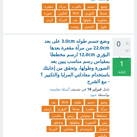
وضع
جسم
بالقرب
مرآة
مقعرة
بعدها
البؤري
0cm
فتكون
صورة
مقلوبة
طولها
بعد
المرآة
أوجد
طول
الجسم
وبعده
وضع جسم طوله 3.0cm على بعد
0
22.0cm من مرآة مقعرة بعدها
البؤري 12.0cm ارسم مخططا
تصويتات
بمقياس رسم مناسب يبين بعد
1
الصورة وطولها، وتحقق من إجابتك
إجابة
باستخدام معادلتي المرايا والتكبير ؟
- مع الشرح
فبراير 16
سُئل
في تصنيف
أسئلة تعليمية
بواسطة
عبود
وضع
جسم
طوله
0cm
بعد
مرآة
مقعرة
بعدها
البؤري
ارسم
مخططا
بمقياس
رسم
مناسب
يبين
الصورة
وطولها،
وتحقق
إجابتك
باستخدام
معادلتي
المرايا
والتكبير