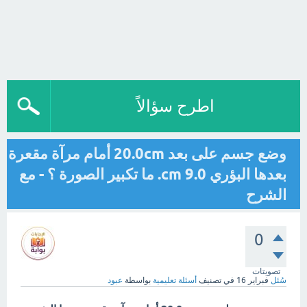
اطرح سؤالاً
وضع جسم على بعد 20.0cm أمام مرآة مقعرة
بعدها البؤري cm 9.0. ما تكبير الصورة ؟ - مع
الشرح
0
تصويتات
سُئل
فبراير 16
في تصنيف
أسئلة تعليمية
بواسطة
عبود