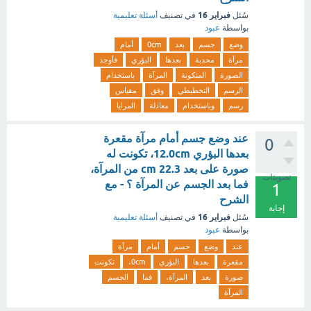
فبراير 16
سُئل
في تصنيف
أسئلة تعليمية
بواسطة
عبود
وضع
جسم
بعد
0cm
أمام
مرآة
محدبة
بعدها
البؤري
فأوجد
الصورة
المتكونة
المرآة
باستخدام
الرسم
التخطيطي
وفق
مقياس
رسم
وباستخدام
معادلة
المرايا
عند وضع جسم أمام مرآة مقعرة
0
بعدها البؤري 12.0cm، تكونت له
صورة على بعد cm 22.3 من المرآة،
تصويتات
فما بعد الجسم عن المرآة ؟ - مع
1
الشرح
إجابة
فبراير 16
سُئل
في تصنيف
أسئلة تعليمية
بواسطة
عبود
عند
وضع
جسم
أمام
مرآة
مقعرة
بعدها
البؤري
0cm،
تكونت
صورة
بعد
المرآة،
فما
الجسم
المرآة