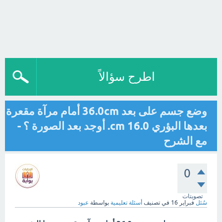
اطرح سؤالاً
وضع جسم على بعد 36.0cm أمام مرآة مقعرة
بعدها البؤري cm 16.0. أوجد بعد الصورة ؟ -
مع الشرح
0
تصويتات
سُئل
فبراير 16
في تصنيف
أسئلة تعليمية
بواسطة
عبود