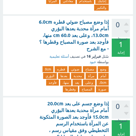
إجابتك
باستخدام
معادلتي
المرايا
والتكبير
إذا وضع مصباح ضوئي قطره 6.0cm
0
أمام مرآة محدبة بعدها البؤري
13.0cm، وعلى بعد cm 60.0 منها،
تصويتات
فأوجد بعد صورة المصباح وقطرها ؟
1
- مع الشرح
إجابة
فبراير 16
سُئل
في تصنيف
أسئلة تعليمية
بواسطة
عبود
وضع
مصباح
ضوئي
قطره
0cm
أمام
مرآة
محدبة
بعدها
البؤري
0cm،
وعلى
بعد
منها،
فأوجد
صورة
المصباح
وقطرها
إذا وضع جسم على بعد 20.0cm
0
أمام مرآة محدبة بعدها البؤري
15.0cm فأوجد بعد الصورة المتكونة
تصويتات
عن المرآة باستخدام الرسم
1
التخطيطي وفق مقياس رسم ،
إجابة