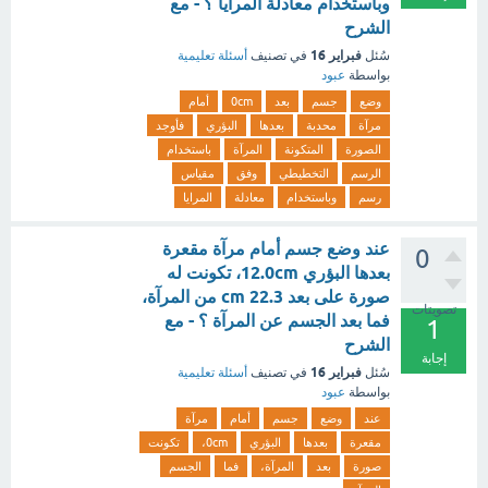
وباستخدام معادلة المرايا ؟ - مع
الشرح
فبراير 16
سُئل
في تصنيف
أسئلة تعليمية
بواسطة
عبود
وضع
جسم
بعد
0cm
أمام
مرآة
محدبة
بعدها
البؤري
فأوجد
الصورة
المتكونة
المرآة
باستخدام
الرسم
التخطيطي
وفق
مقياس
رسم
وباستخدام
معادلة
المرايا
عند وضع جسم أمام مرآة مقعرة
0
بعدها البؤري 12.0cm، تكونت له
صورة على بعد cm 22.3 من المرآة،
تصويتات
فما بعد الجسم عن المرآة ؟ - مع
1
الشرح
إجابة
فبراير 16
سُئل
في تصنيف
أسئلة تعليمية
بواسطة
عبود
عند
وضع
جسم
أمام
مرآة
مقعرة
بعدها
البؤري
0cm،
تكونت
صورة
بعد
المرآة،
فما
الجسم