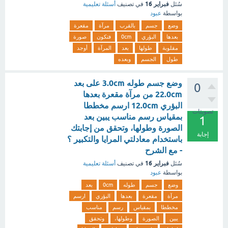
فبراير 16
سُئل
في تصنيف
أسئلة تعليمية
بواسطة
عبود
وضع
جسم
بالقرب
مرآة
مقعرة
بعدها
البؤري
0cm
فتكون
صورة
مقلوبة
طولها
بعد
المرآة
أوجد
طول
الجسم
وبعده
وضع جسم طوله 3.0cm على بعد
0
22.0cm من مرآة مقعرة بعدها
البؤري 12.0cm ارسم مخططا
تصويتات
بمقياس رسم مناسب يبين بعد
1
الصورة وطولها، وتحقق من إجابتك
إجابة
باستخدام معادلتي المرايا والتكبير ؟
- مع الشرح
فبراير 16
سُئل
في تصنيف
أسئلة تعليمية
بواسطة
عبود
وضع
جسم
طوله
0cm
بعد
مرآة
مقعرة
بعدها
البؤري
ارسم
مخططا
بمقياس
رسم
مناسب
يبين
الصورة
وطولها،
وتحقق