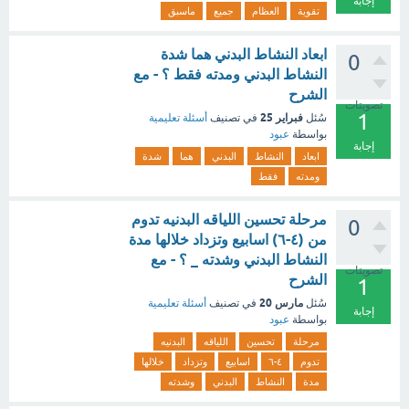
إجابة
تقوية
العظام
جميع
ماسبق
ابعاد النشاط البدني هما شدة
0
النشاط البدني ومدته فقط ؟ - مع
الشرح
تصويتات
1
فبراير 25
سُئل
في تصنيف
أسئلة تعليمية
بواسطة
عبود
إجابة
ابعاد
النشاط
البدني
هما
شدة
ومدته
فقط
مرحلة تحسين اللياقه البدنيه تدوم
0
من (٤-٦) اسابيع وتزداد خلالها مدة
النشاط البدني وشدته _ ؟ - مع
تصويتات
الشرح
1
مارس 20
سُئل
في تصنيف
أسئلة تعليمية
إجابة
بواسطة
عبود
مرحلة
تحسين
اللياقه
البدنيه
تدوم
٤-٦
اسابيع
وتزداد
خلالها
مدة
النشاط
البدني
وشدته