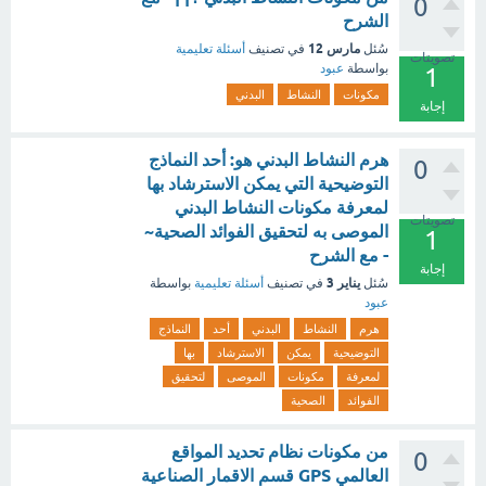
0
الشرح
مارس 12
سُئل
في تصنيف
أسئلة تعليمية
تصويتات
بواسطة
عبود
1
مكونات
النشاط
البدني
إجابة
هرم النشاط البدني هو: أحد النماذج
0
التوضيحية التي يمكن الاسترشاد بها
لمعرفة مكونات النشاط البدني
تصويتات
الموصى به لتحقيق الفوائد الصحية~
1
- مع الشرح
إجابة
يناير 3
سُئل
في تصنيف
أسئلة تعليمية
بواسطة
عبود
هرم
النشاط
البدني
أحد
النماذج
التوضيحية
يمكن
الاسترشاد
بها
لمعرفة
مكونات
الموصى
لتحقيق
الفوائد
الصحية
من مكونات نظام تحديد المواقع
0
العالمي GPS قسم الاقمار الصناعية