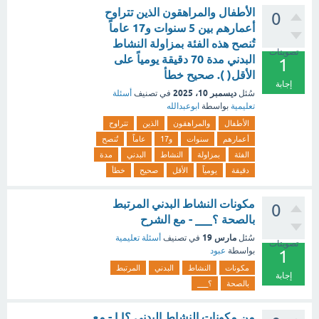
الأطفال والمراهقون الذين تتراوح
0
أعمارهم بين 5 سنوات و17 عاماً
تُنصح هذه الفئة بمزاولة النشاط
تصويتات
البدني مدة 70 دقيقة يومياً على
1
الأقل( ). صحيح خطأ
إجابة
ديسمبر 10، 2025
سُئل
في تصنيف
أسئلة
تعليمية
بواسطة
ابوعبدالله
الأطفال
والمراهقون
الذين
تتراوح
أعمارهم
سنوات
و17
عاماً
تُنصح
الفئة
بمزاولة
النشاط
البدني
مدة
دقيقة
يومياً
الأقل
صحيح
خطأ
مكونات النشاط البدني المرتبط
0
بالصحة ؟___ - مع الشرح
مارس 19
سُئل
في تصنيف
أسئلة تعليمية
تصويتات
بواسطة
عبود
1
مكونات
النشاط
البدني
المرتبط
إجابة
بالصحة
؟___
من مكونات النشاط البدني ؟| | - مع