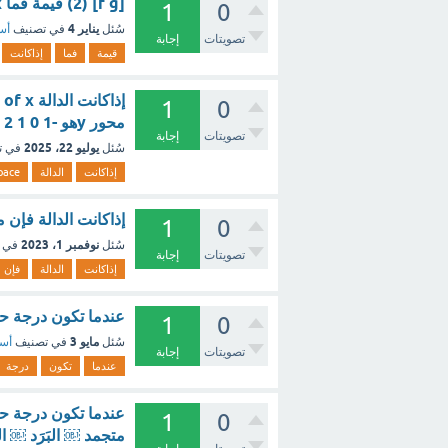
[f g] (2) قيمة فما f(x) = 2x - 3 , g(x) = 2x إذاكانت - مع الشرح
1
0
يناير 4
سُئل
في تصنيف
أسئ
تصويتات
إجابة
قيمة
فما
إذاكانت
1
0
محور yهو -1 0 1 2 [تم الحل]
تصويتات
إجابة
يوليو 22، 2025
سُئل
في ت
إذاكانت
الدالة
pace
إذاكانت الدالة فإن مقطع محو
1
0
نوفمبر 1، 2023
سُئل
في 
تصويتات
إجابة
إذاكانت
الدالة
فإن
عندما تكون درجة حر
1
0
مايو 3
سُئل
في تصنيف
أسئ
تصويتات
إجابة
عندما
تكون
درجة
عندما تكون درجة ح
1
0
متجمد ￼ البَرَد ￼ ا