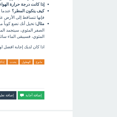
إذا كانت درجة حرارة الهوا
كيف يتكون المطر؟
عندما ت
فإنها تتساقط إلى الأرض 
مثال:
تخيل أنك تضع كوباً من
الصفر المئوي، سيتجمد الما
المئوي، فسيبقى الماء سائل
اذا كان لديك إجابة افضل او
مانوع
الهطول
يحدث
إذاك