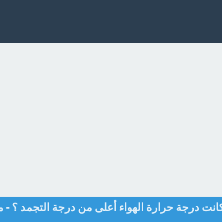
انت درجة حرارة الهواء أعلى من درجة التجمد ؟ - م