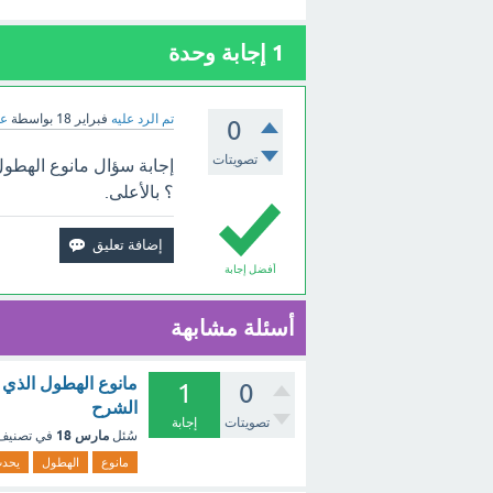
1
إجابة وحدة
تم الرد عليه
فبراير 18
بواسطة
عب
0
تصويتات
إجابة سؤال مانوع الهطول
؟ بالأعلى.
أفضل إجابة
أسئلة مشابهة
مانوع الهطول الذي 
1
0
الشرح
تصويتات
إجابة
مارس 18
سُئل
في تصني
مانوع
الهطول
يحد