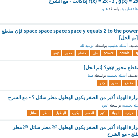
لة تعليمية
بواسطة
عبود
إذاكانت الدالة space space space space y equals 2 to the power of x فإن مقطع
صنيف
أسئلة تعليمية
بواسطة
ابوعبدالله
s
equals
power
فإن
مقطع
محور
yهو
ر yهو؟ [تم الحل]
تصنيف
أسئلة تعليمية
بواسطة
صبا
مقطع
محور
yهو
ارة الهواء أكبر من الصفر يكون الهطول مطر سائل ؟ - مع الشرح
لة تعليمية
بواسطة
عبود
حرارة
الهواء
أكبر
الصفر
يكون
الهطول
مطر
سائل
رارة الهواء أكبر من الصفر يكون الهطول ￼ مطر سائل ￼ مطر
لثلج - مع الشرح