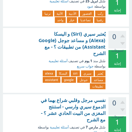
1
أبريل 25
سُئل
في تصنيف
أسئلة تعليمية
بواسطة
عبود
إجابة
رتّب
العصور
الأدبية
الآتية
ترتيبا
رقميا
تصاعديا
خيار
واحد
يُعتبر سيري (Siri) و اليسكا
0
(Alexa) و مساعد جوجل (Google
Assistant) من تطبيقات ؟ - مع
تصويتات
الشرح
1
1 يوم
سُئل
منذ
في تصنيف
أسئلة تعليمية
إجابة
بواسطة
جواب سريع
يُعتبر
سيري
siri
اليسكا
alexa
مساعد
جوجل
google
assistant
تطبيقات
نفسي مرجل وقلبي شراع بهما في
0
الدموع سيري وارسي - استنتج
المغزى من البيت الحادي عشر ؟ -
تصويتات
مع الشرح
1
مارس 7
سُئل
في تصنيف
أسئلة تعليمية
بواسطة
إجابة