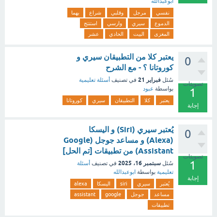
ابوعبدالله
نفسي
مرجل
وقلبي
شراع
بهما
الدموع
سيري
وارسي
استنتج
المغزى
البيت
الحادي
عشر
يعتبر كلا من التطبيقان سيري و
0
كوروتانا ؟ - مع الشرح
فبراير 21
سُئل
في تصنيف
أسئلة تعليمية
تصويتات
بواسطة
عبود
1
يعتبر
كلا
التطبيقان
سيري
كوروتانا
إجابة
يُعتبر سيري (Siri) و اليسكا
0
(Alexa) و مساعد جوجل (Google
Assistant) من تطبيقات [تم الحل]
تصويتات
1
سبتمبر 16، 2025
سُئل
في تصنيف
أسئلة
تعليمية
بواسطة
ابوعبدالله
إجابة
يُعتبر
سيري
siri
اليسكا
alexa
مساعد
جوجل
google
assistant
تطبيقات