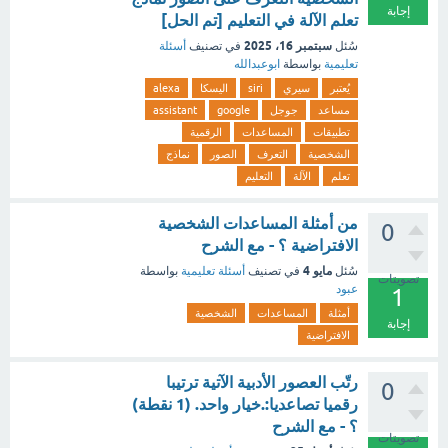
إجابة
تعلم الآلة في التعليم [تم الحل]
سبتمبر 16، 2025
سُئل
في تصنيف
أسئلة
تعليمية
بواسطة
ابوعبدالله
يُعتبر
سيري
siri
اليسكا
alexa
مساعد
جوجل
google
assistant
تطبيقات
المساعدات
الرقمية
الشخصية
التعرف
الصور
نماذج
تعلم
الآلة
التعليم
من أمثلة المساعدات الشخصية
0
الافتراضية ؟ - مع الشرح
مايو 4
سُئل
في تصنيف
أسئلة تعليمية
بواسطة
تصويتات
عبود
1
أمثلة
المساعدات
الشخصية
إجابة
الافتراضية
رتّب العصور الأدبية الآتية ترتيبا
0
رقميا تصاعديا:.خيار واحد. (1 نقطة)
؟ - مع الشرح
تصويتات