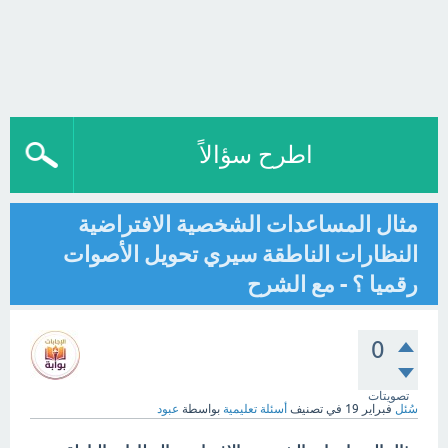
اطرح سؤالاً
مثال المساعدات الشخصية الافتراضية
النظارات الناطقة سيري تحويل الأصوات
رقميا ؟ - مع الشرح
0
تصويتات
سُئل
فبراير 19
في تصنيف
أسئلة تعليمية
بواسطة
عبود