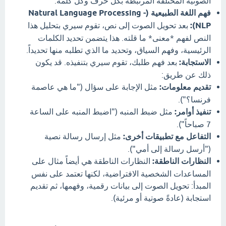
الصوتية المختلفة المرتبطة بكل حرف وكل كلمة.
فهم اللغة الطبيعية (Natural Language Processing -
NLP):
بعد تحويل الصوت إلى نص، تقوم سيري بتحليل هذا
النص لفهم *معنى* ما قلته. هذا يتضمن تحديد الكلمات
الرئيسية، وفهم السياق، وتحديد ما الذي تطلبه منها تحديداً.
الاستجابة:
بعد فهم طلبك، تقوم سيري بتنفيذه. قد يكون
ذلك عن طريق:
تقديم معلومات:
مثل الإجابة على سؤال ("ما هي عاصمة
فرنسا؟").
تنفيذ أوامر:
مثل ضبط المنبه ("اضبط المنبه على الساعة
7 صباحاً").
التفاعل مع تطبيقات أخرى:
مثل إرسال رسالة نصية
("أرسل رسالة إلى أمي").
النظارات الناطقة:
النظارات الناطقة هي أيضاً مثال على
المساعدات الشخصية الافتراضية، لكنها تعتمد على نفس
المبدأ: تحويل الصوت إلى بيانات رقمية، وفهمها، ثم تقديم
استجابة (عادةً صوتية أو مرئية).