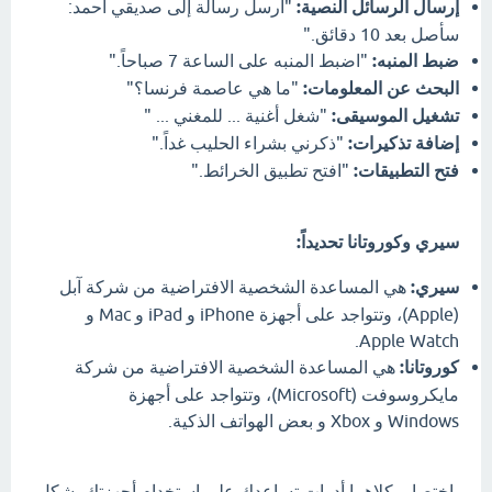
إرسال الرسائل النصية:
"أرسل رسالة إلى صديقي أحمد:
سأصل بعد 10 دقائق."
ضبط المنبه:
"اضبط المنبه على الساعة 7 صباحاً."
البحث عن المعلومات:
"ما هي عاصمة فرنسا؟"
تشغيل الموسيقى:
"شغل أغنية ... للمغني ... "
إضافة تذكيرات:
"ذكرني بشراء الحليب غداً."
فتح التطبيقات:
"افتح تطبيق الخرائط."
سيري وكوروتانا تحديداً:
سيري:
هي المساعدة الشخصية الافتراضية من شركة آبل
(Apple)، وتتواجد على أجهزة iPhone و iPad و Mac و
Apple Watch.
كوروتانا:
هي المساعدة الشخصية الافتراضية من شركة
مايكروسوفت (Microsoft)، وتتواجد على أجهزة
Windows و Xbox و بعض الهواتف الذكية.
باختصار، كلاهما أدوات تساعدك على استخدام أجهزتك بشكل