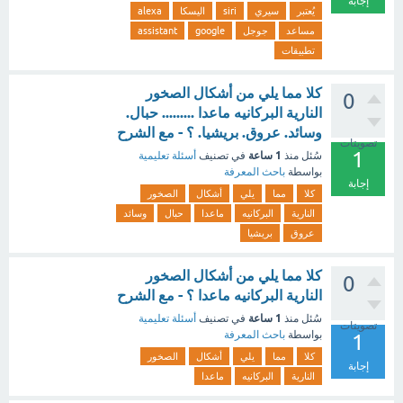
إجابة
يُعتبر
سيري
siri
اليسكا
alexa
مساعد
جوجل
google
assistant
تطبيقات
كلا مما يلي من أشكال الصخور
0
النارية البركانيه ماعدا ......... حبال.
وسائد. عروق. بريشيا. ؟ - مع الشرح
تصويتات
1
1 ساعة
سُئل
منذ
في تصنيف
أسئلة تعليمية
بواسطة
باحث المعرفة
إجابة
كلا
مما
يلي
أشكال
الصخور
النارية
البركانيه
ماعدا
حبال
وسائد
عروق
بريشيا
كلا مما يلي من أشكال الصخور
0
النارية البركانيه ماعدا ؟ - مع الشرح
1 ساعة
سُئل
منذ
في تصنيف
أسئلة تعليمية
تصويتات
بواسطة
باحث المعرفة
1
كلا
مما
يلي
أشكال
الصخور
إجابة
النارية
البركانيه
ماعدا