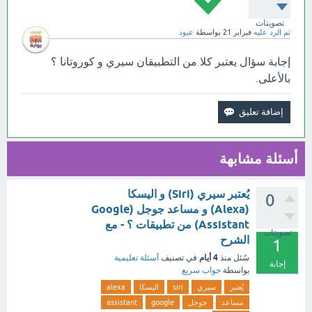
تصويتات
تم الرد عليه
فبراير 21
بواسطة
عبود
إجابة سؤال يعتبر كلا من التطبيقان سيري و كوروتانا ؟
بالأعلى.
أسئلة مشابهة
يُعتبر سيري (Siri) و اليسكا
0
(Alexa) و مساعد جوجل (Google
Assistant) من تطبيقات ؟ - مع
تصويتات
الشرح
1
4 أيام
سُئل
منذ
في تصنيف
أسئلة تعليمية
إجابة
بواسطة
جواب سريع
يُعتبر
سيري
siri
اليسكا
alexa
مساعد
جوجل
google
assistant