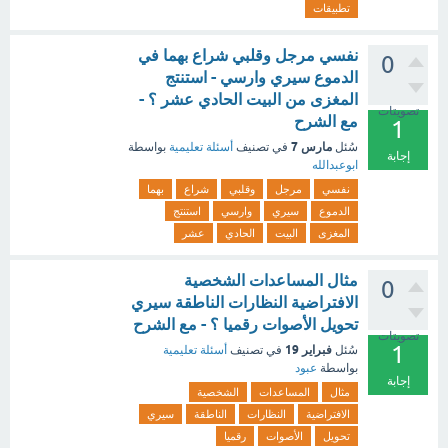
تطبيقات
نفسي مرجل وقلبي شراع بهما في
0
الدموع سيري وارسي - استنتج
المغزى من البيت الحادي عشر ؟ -
تصويتات
مع الشرح
1
مارس 7
سُئل
في تصنيف
أسئلة تعليمية
بواسطة
إجابة
ابوعبدالله
نفسي
مرجل
وقلبي
شراع
بهما
الدموع
سيري
وارسي
استنتج
المغزى
البيت
الحادي
عشر
مثال المساعدات الشخصية
0
الافتراضية النظارات الناطقة سيري
تحويل الأصوات رقميا ؟ - مع الشرح
تصويتات
1
فبراير 19
سُئل
في تصنيف
أسئلة تعليمية
بواسطة
عبود
إجابة
مثال
المساعدات
الشخصية
الافتراضية
النظارات
الناطقة
سيري
تحويل
الأصوات
رقميا