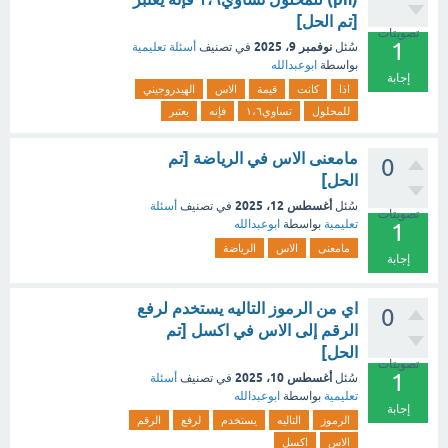
[تم الحل]
تصويتات
1
نوفمبر 9، 2025
سُئل
في تصنيف
أسئلة تعليمية
بواسطة
ابوعبدالله
إجابة
اذا
كانت
قيمة
الاس
الهيدروجيني
للمحلول
تساوي١،٦
فإنه
يعتبر
مامعنى الاس في الرياضة [تم
0
الحل]
أغسطس 12، 2025
سُئل
في تصنيف
أسئلة
تصويتات
تعليمية
بواسطة
ابوعبدالله
1
مامعنى
الاس
الرياضة
إجابة
اي من الرموز التاليه يستخدم لرفع
0
الرقم إلى الاس في اكسل [تم
الحل]
تصويتات
1
أغسطس 10، 2025
سُئل
في تصنيف
أسئلة
تعليمية
بواسطة
ابوعبدالله
إجابة
الرموز
التاليه
يستخدم
لرفع
الرقم
الاس
اكسل