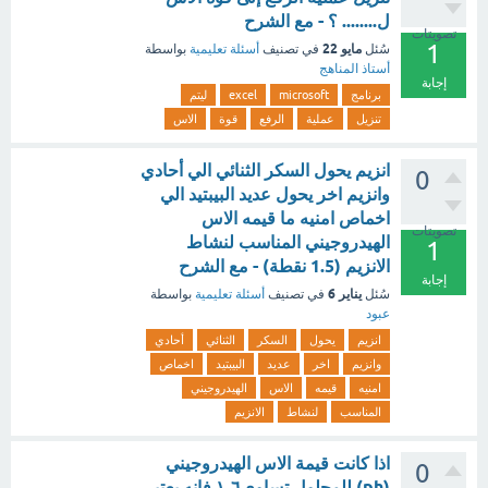
ل........ ؟ - مع الشرح
تصويتات
1
مايو 22
سُئل
في تصنيف
أسئلة تعليمية
بواسطة
أستاذ المناهج
إجابة
برنامج
microsoft
excel
ليتم
تنزيل
عملية
الرفع
قوة
الاس
انزيم يحول السكر الثنائي الي أحادي
0
وانزيم اخر يحول عديد البيبتيد الي
اخماص امنيه ما قيمه الاس
تصويتات
الهيدروجيني المناسب لنشاط
1
الانزيم (1.5 نقطة) - مع الشرح
إجابة
يناير 6
سُئل
في تصنيف
أسئلة تعليمية
بواسطة
عبود
انزيم
يحول
السكر
الثنائي
أحادي
وانزيم
اخر
عديد
البيبتيد
اخماص
امنيه
قيمه
الاس
الهيدروجيني
المناسب
لنشاط
الانزيم
اذا كانت قيمة الاس الهيدروجيني
0
(ph) للمحلول تساوي١،٦ فإنه يعتبر