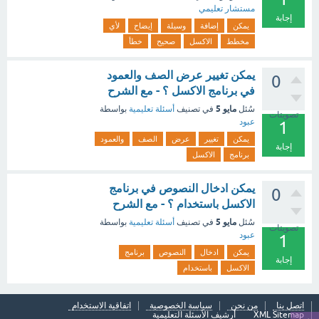
مستشار تعليمي
إجابة
يمكن
إضافة
وسيلة
إيضاح
لأي
مخطط
الاكسل
صحيح
خطأ
يمكن تغيير عرض الصف والعمود
0
في برنامج الاكسل ؟ - مع الشرح
مايو 5
سُئل
في تصنيف
أسئلة تعليمية
بواسطة
تصويتات
عبود
1
يمكن
تغيير
عرض
الصف
والعمود
إجابة
برنامج
الاكسل
يمكن ادخال النصوص في برنامج
0
الاكسل باستخدام ؟ - مع الشرح
مايو 5
سُئل
في تصنيف
أسئلة تعليمية
بواسطة
تصويتات
عبود
1
يمكن
ادخال
النصوص
برنامج
إجابة
الاكسل
باستخدام
اتصل بنا
من نحن
سياسة الخصوصية
اتفاقية الاستخدام
XML Sitemap
أرشيف الأسئلة التعليمية