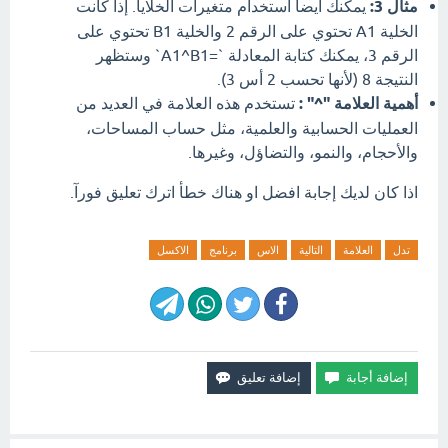
مثال 3:
يمكنك أيضاً استخدام متغيرات الخلايا. إذا كانت
الخلية A1 تحتوي على الرقم 2 والخلية B1 تحتوي على
الرقم 3، يمكنك كتابة المعادلة `=A1^B1` وستظهر
النتيجة 8 (لأنها تحسب 2 أس 3).
أهمية العلامة "^" :
تستخدم هذه العلامة في العديد من
العمليات الحسابية والعلمية، مثل حساب المساحات،
والأحجام، والنمو، والتضاؤل، وغيرها.
اذا كان لديك إجابة افضل او هناك خطأ اترك تعليق فورآ.
تدل
العلامة
التالية
الاس
برنامج
الاكسل