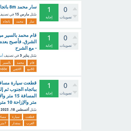
سار محمد 8m باتجاه الشرق ثم سار 6m باتجاه الشمال تكون قيمة إزاحته ؟| - مع الشرح
1
0
مارس 15
سُئل
في تصني
تصويتات
إجابة
سار
محمد
باتجاه
1
0
تصويتات
إجابة
- مع الشرح
يناير 3
سُئل
في تصنيف
أسئ
قام
محمد
بالسير
60مع
الافقي
n60e
1
0
تصويتات
إجابة
متر والإزاحة 10 متر غربا [تم الحل]
أغسطس 18، 2025
سُئل
قطعت
سيارة
مساف
الغرب
بمقدار
7متر