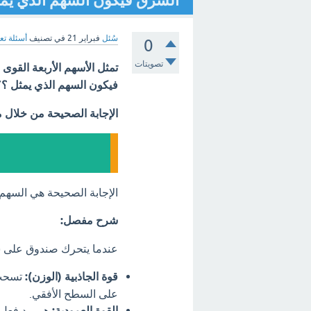
الشرق فيكون السهم الذي يمث
سُئل
فبراير 21
في تصنيف
أسئلة تع
0
تصويتات
تمثل الأسهم الأربعة القو
فيكون السهم الذي يمثل ؟؟
الإجابة الصحيحة من خلال 
الإجابة الصحيحة هي السهم رقم 2. هذا السهم يمثل قوة
شرح مفصل:
عندما يتحرك صندوق على سط
قوة الجاذبية (الوزن):
تسحب 
على السطح الأفقي.
القوة العمودية:
هي رد فعل 