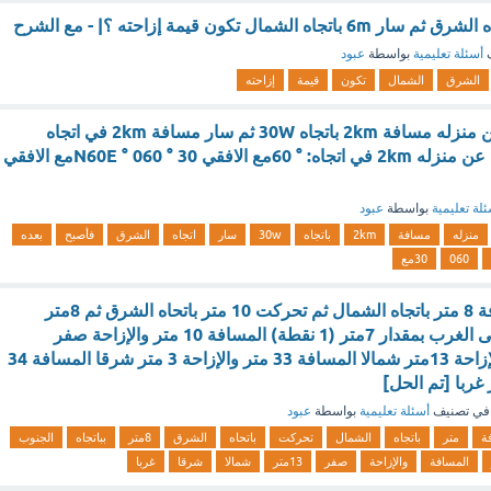
ف
أسئلة تعليمية
بواسطة
عبود
الشرق
الشمال
تكون
قيمة
إزاحته
قام محمد بالسير من منزله مسافة 2km باتجاه 30W ثم سار مسافة 2km في اتجاه
الشرق. فأصبح بعده عن منزله 2km في اتجاه: ° 60مع الافقي N60E ° 060 ° 30مع الافقي
لة تعليمية
بواسطة
عبود
منزله
مسافة
2km
باتجاه
30w
سار
اتجاه
الشرق
فأصبح
بعده
060
30مع
قطعت سيارة مسافة 8 متر باتجاه الشمال ثم تحركت 10 متر باتحاه الشرق ثم 8متر
بباتجاه الجنوب ثم إلى الغرب بمقدار 7متر (1 نقطة) المسافة 10 متر والإزاحة صفر
المسافة 15 متر والإزاحة 13متر شمالا المسافة 33 متر والإزاحة 3 متر شرقا المسافة 34
في تصنيف
أسئلة تعليمية
بواسطة
عبود
ة
متر
باتجاه
الشمال
تحركت
باتحاه
الشرق
8متر
بباتجاه
الجنوب
المسافة
والإزاحة
صفر
13متر
شمالا
شرقا
غربا