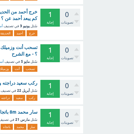
1
0
كم يبعد أحمد عن ؟ 
تصويتات
إجابة
يونيو 3
سُئل
في تصنيف
أس
خرج
أحمد
الحديقة
تسحب أنت وزميلك أر
1
0
؟ - مع الشرح
تصويتات
إجابة
مايو 5
سُئل
في تصنيف
أسئ
تسحب
أنت
وزميلك
ركب سعيد دراجته وس
1
0
أبريل 22
سُئل
في تصنيف
تصويتات
إجابة
ركب
سعيد
دراجته
سار محمد 8m باتجاه الشرق ثم سار 6m باتجاه الشمال تكون قيمة إزاحته _ ؟ - مع الشرح
1
0
مارس 21
سُئل
في تصني
تصويتات
إجابة
سار
محمد
باتجاه