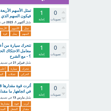
تمثل الأسهم الأربع
1
0
فيكون السهم الذي يمثل قوة
تصويتات
إجابة
أكتوبر 1، 2025
سُئل
في ت
تمثل
الأسهم
الأربعة
السهم
يمثل
قوة
1
0
تصويتات
إجابة
؟ - مع الشرح
فبراير 21
سُئل
في تصنيف
تتحرك
سيارة
أعلى
الحركي
عجلات
الس
1
0
في اتجاهها, ما مقد
تصويتات
إجابة
مارس 13
سُئل
في تصني
أثرت
قوة
مقدارها
مقدار
الشغل
المبذ