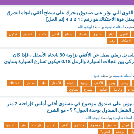
ة القوى التي تؤثر على صندوق يتحرك على سطح أفقي باتجاه الشرق
 الاحتكاك هو رقم : 1 2 3 4 [تم الحل]
صنيف
أسئلة تعليمية
بواسطة
ابوعبدالله
القوى
تؤثر
صندوق
يتحرك
سطح
أفقي
باتجاه
الشرق
فيكون
الاحتكاك
رقم
تتحرك سيارة من أعلى تل رملي يميل عن الأفقي بزاوية 30 باتجاه الأسفل ، فإذا كان
معامل الاحتكاك الحركي بين عجلات السيارة والرمل 0.18 فيكون تسارع السيارة يساوي
أسئلة تعليمية
بواسطة
عبود
رملي
يميل
الأفقي
بزاوية
باتجاه
الأسفل
فإذا
معامل
الاحتكاك
يارة
والرمل
فيكون
تسارع
يساوي
أثرت قوة مقدارها 8 نيوتن على صندوق موضوع في مستوى أفقي أملس فإزاحته 2 متر
ار الشغل المبذول بوحدة الجول؟ ؟ - مع الشرح
ف
أسئلة تعليمية
بواسطة
ابوعبدالله
نيوتن
صندوق
موضوع
مستوى
أفقي
أملس
فإزاحته
متر
اتجاهها
ول
بوحدة
الجول؟