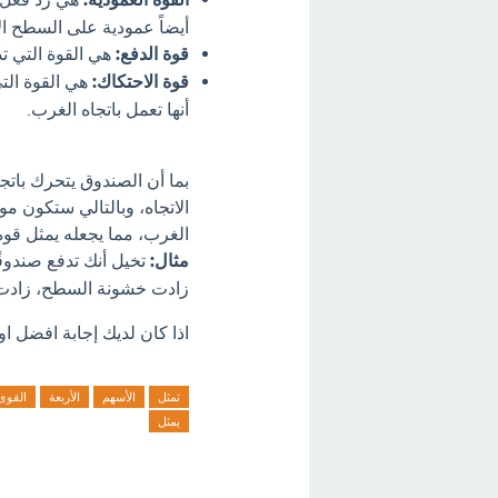
أيضاً عمودية على السطح ال
قوة الدفع:
هي القوة التي تد
قوة الاحتكاك:
هي القوة الت
أنها تعمل باتجاه الغرب.
بما أن الصندوق يتحرك باتج
الغرب، مما يجعله يمثل قوة
مثال:
تخيل أنك تدفع صندوقً
زادت خشونة السطح، زادت 
اذا كان لديك إجابة افضل او
تمثل
الأسهم
الأربعة
القوى
يمثل