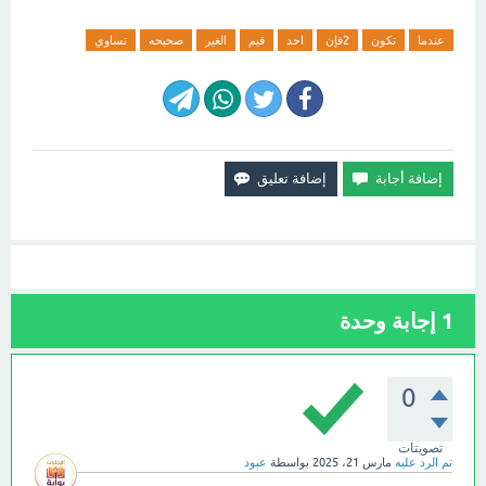
عندما
تكون
2فإن
احد
قيم
الغير
صحيحه
تساوي
1
إجابة وحدة
0
تصويتات
تم الرد عليه
مارس 21، 2025
بواسطة
عبود