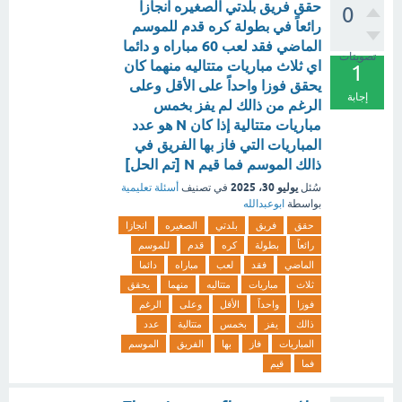
حقق فريق بلدتي الصغيره انجازا
0
رائعاً في بطولة كره قدم للموسم
الماضي فقد لعب 60 مباراه و دائما
تصويتات
اي ثلاث مباريات متتاليه منهما كان
1
يحقق فوزا واحداً على الأقل وعلى
إجابة
الرغم من ذالك لم يفز بخمس
مباريات متتالية إذا كان N هو عدد
المباريات التي فاز بها الفريق في
ذالك الموسم فما قيم N [تم الحل]
يوليو 30، 2025
سُئل
في تصنيف
أسئلة تعليمية
بواسطة
ابوعبدالله
حقق
فريق
بلدتي
الصغيره
انجازا
رائعاً
بطولة
كره
قدم
للموسم
الماضي
فقد
لعب
مباراه
دائما
ثلاث
مباريات
متتاليه
منهما
يحقق
فوزا
واحداً
الأقل
وعلى
الرغم
ذالك
يفز
بخمس
متتالية
عدد
المباريات
فاز
بها
الفريق
الموسم
فما
قيم