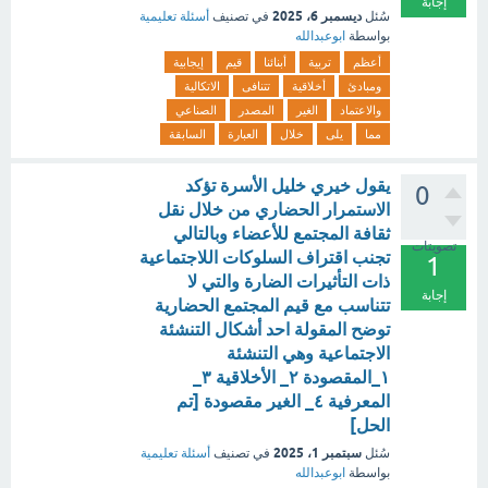
إجابة
ديسمبر 6، 2025
سُئل
في تصنيف
أسئلة تعليمية
بواسطة
ابوعبدالله
أعظم
تربية
أبنائنا
قيم
إيجابية
ومبادئ
أخلاقية
تتنافى
الاتكالية
والاعتماد
الغير
المصدر
الصناعي
مما
يلى
خلال
العبارة
السابقة
يقول خيري خليل الأسرة تؤكد
0
الاستمرار الحضاري من خلال نقل
ثقافة المجتمع للأعضاء وبالتالي
تصويتات
تجنب اقتراف السلوكات اللاجتماعية
1
ذات التأثيرات الضارة والتي لا
إجابة
تتناسب مع قيم المجتمع الحضارية
توضح المقولة احد أشكال التنشئة
الاجتماعية وهي التنشئة
١_المقصودة ٢_ الأخلاقية ٣_
المعرفية ٤_ الغير مقصودة [تم
الحل]
سبتمبر 1، 2025
سُئل
في تصنيف
أسئلة تعليمية
بواسطة
ابوعبدالله