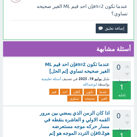
عندما تكون n=2فإن احد قيم ML الغير صحيحه
تساوي؟
أسئلة مشابهة
عندما تكون n=2فإن احد قيم ML
0
الغير صحيحه تساوي [تم الحل]
يوليو 19، 2025
سُئل
في تصنيف
أسئلة تعليمية
تصويتات
بواسطة
ابوعبدالله
1
عندما
تكون
2فإن
احد
قيم
إجابة
الغير
صحيحه
تساوي
اذا كان الزمن الذي يمضي بين مرور
0
القمه الاولي و العاشره بنقطه في
مسار حركه موجه مستعرضه
تصويتات
هو0.2فإن التردد الموجه هو [تم
1