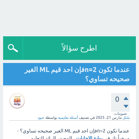
اطرح سؤالاً
عندما تكون n=2فإن احد قيم ML الغير
صحيحه تساوي؟
0
تصويتات
سُئل
مارس 21، 2025
في تصنيف
أسئلة تعليمية
بواسطة
عبود
عندما تكون n=2فإن احد قيم ML الغير صحيحه تساوي؟ -
مرحباً بك في
بوابة الإجابات
، المصدر الرائد للتعليم