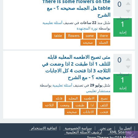
There is some flowers on the
0
table هل الجمله صحيحه ؟ - مع
الشرح
تصويتات
1
22 ساعات
سُئل
منذ
في تصنيف
أسئلة تعليمية
بواسطة
نورة المجتهدة
إجابة
table
flowers
some
there
الجمله
صحيحه
متى تصبح الاطعمه المعلبه قابله
0
للتلف 1 اذا طبقت 2 اذا وضعت في
الثلاجه 3 اذا فتحت 4 كل الاجابات
تصويتات
صحيحه ؟ - مع الشرح
1
يوليو 29
سُئل
في تصنيف
أسئلة تعليمية
بواسطة
إجابة
مستشار تعليمي
تصبح
الاطعمه
المعلبه
قابله
للتلف
اذا
طبقت
وضعت
الثلاجه
فتحت
الاجابات
صحيحه
اتصل بنا
من نحن
سياسة الخصوصية
اتفاقية الاستخدام
XML Sitemap
أرشيف الأسئلة التعليمية
Snow Theme by
Q2A Market