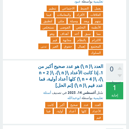
تعليمية
بواسطة
عبود
يعمل
الضبط
الاجتماعي
تنظيم
العلاقات
الأفراد
والمعاملات
فيما
بينهم
ويعد
وسيلة
مثلى
لتطبيق
الأنظمة
التخلص
الفوضى
نستخلص
مما
سبق
أحد
أهداف
وهو
الالتزام
بالنظام
مجابهة
قيم
المجتمع
إهمال
حقوق
الغير
تدنى
السلوك
العدد \( n \) هو عدد صحيح أكبر من
0
1. إذا كانت الأعداد \( n \)، \( n + 2
\)، \( n + 4 \) كلها أعداد أولية، فما
تصويتات
عدد قيم \( n \) [تم الحل]
1
أغسطس 14، 2025
سُئل
في تصنيف
أسئلة
إجابة
تعليمية
بواسطة
ابوعبدالله
العدد
عدد
صحيح
أكبر
كانت
الأعداد
كلها
أعداد
أولية،
فما
قيم