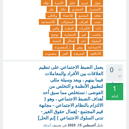
يقول
خيري
خليل
الأسرة
تؤكد
الاستمرار
الحضاري
خلال
نقل
ثقافة
المجتمع
للأعضاء
وبالتالي
تجنب
اقتراف
السلوكات
اللاجتماعية
ذات
التأثيرات
الضارة
والتي
تتناسب
قيم
الحضارية
توضح
المقولة
احد
أشكال
التنشئة
الاجتماعية
وهي
١_المقصودة
الأخلاقية
المعرفية
الغير
مقصودة
يعمل الضبط الاجتماعي على تنظيم
0
العلاقات بين الأفراد والمعاملات
فيما بينهم ، ويعد وسيلة مثلى
تصويتات
لتطبيق الأنظمة و التخلص من
1
الفوضى : نستخلص مما سبق أحد
إجابة
أهداف الضبط الاجتماعي ، وهو (
الالتزام بالنظام الاجتماعي - مجابهة
قيم المجتمع - إهمال حقوق الغير -
تدنى السلوك الاجتماعي ) [تم الحل]
أغسطس 15، 2025
سُئل
في تصنيف
أسئلة