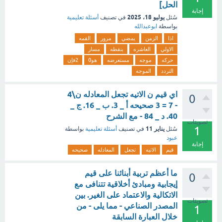
الحل]
إجابة
يوليو 18، 2025
سُئل
في تصنيف
أسئلة تعليمية
بواسطة
ابوعبدالله
اذا
الزمن
يمضي
مرور
القمه
الاولي
العاشره
بنقطه
مسار
حركه
موجه
مستعرضه
هو0
2فإن
التردد
الموجه
اي قيم ن الاتيه تجعل المعادله ن\4
0
- 7 = 3 صحيحه أ _ 3. ب _ 16. ج _
40. د _ 84 - مع الشرح
تصويتات
1
يناير 11
سُئل
في تصنيف
أسئلة تعليمية
بواسطة
عبود
إجابة
قيم
الاتيه
تجعل
المعادله
صحيحه
ما أعظم تربية أبنائنا على قيم
0
إيجابية ومبادئ أخلاقية تتنافى مع
الاتكالية والاعتماد على الغير. بين
تصويتات
المصدر الصناعي - مما يلى - من
1
خلال العبارة السابقة