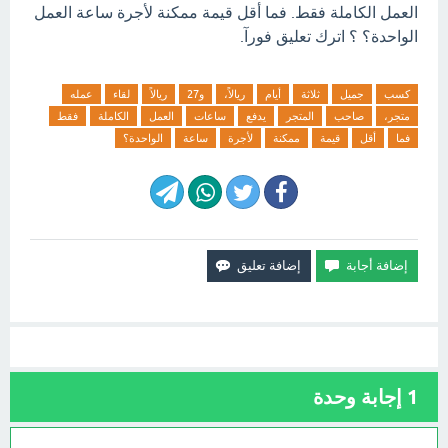
العمل الكاملة فقط. فما أقل قيمة ممكنة لأجرة ساعة العمل
الواحدة؟ ؟ اترك تعليق فورآ.
كسب
جميل
ثلاثة
أيام
ريالاً،
و27
ريالاً
لقاء
عمله
متجر،
صاحب
المتجر
يدفع
ساعات
العمل
الكاملة
فقط
فما
أقل
قيمة
ممكنة
لأجرة
ساعة
الواحدة؟
1
إجابة وحدة