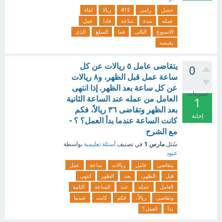
حصل
رامى
415
ريالا
لقاء
عمله
مدة
ساعة
فاذا
عمل
الاسبوع
التالى
فما
المبلغ
الذى
يقبضه
يتقاضى عامل ٥ ريالات عن كل
0
ساعة عمل قبل الظهر، و٨ ريالات
عن كل ساعة بعد الظهر. إذا انتهى
تصويتات
العامل من عمله عند الساعة الثانية
1
بعد الظهر وتقاضى ٣٦ ريالاً، فكم
إجابة
كانت الساعة عندما بدأ العمل؟ ؟ -
مع الشرح
مارس 1
سُئل
في تصنيف
أسئلة تعليمية
بواسطة
عبود
يتقاضى
عامل
ريالات
ساعة
عمل
قبل
الظهر،
بعد
الظهر
انتهى
العامل
عمله
عند
الساعة
الثانية
وتقاضى
ريالاً،
فكم
كانت
عندما
بدأ
العمل؟