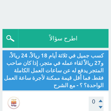
اطرح سؤالاً
كسب جميل في ثلاثة أيام 18 ريالاً، 24 ريالاً،
و27 ريالاً لقاء عمله في متجر، إذا كان صاحب
المتجر يدفع له عن ساعات العمل الكاملة
فقط. فما أقل قيمة ممكنة لأجرة ساعة العمل
الواحدة؟ ؟ - مع الشرح
0