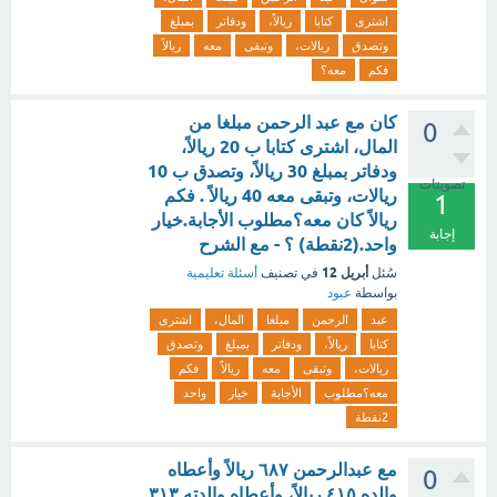
اشترى
كتابا
ريالاً،
ودفاتر
بمبلغ
وتصدق
ريالات،
وتبقى
معه
ريالاً
فكم
معه؟
كان مع عبد الرحمن مبلغا من
0
المال، اشترى كتابا ب 20 ريالاً،
ودفاتر بمبلغ 30 ريالاً، وتصدق ب 10
تصويتات
ريالات، وتبقى معه 40 ريالاً . فكم
1
ريالاً كان معه؟مطلوب الأجابة.خيار
إجابة
واحد.(2نقطة) ؟ - مع الشرح
أبريل 12
سُئل
في تصنيف
أسئلة تعليمية
بواسطة
عبود
عبد
الرحمن
مبلغا
المال،
اشترى
كتابا
ريالاً،
ودفاتر
بمبلغ
وتصدق
ريالات،
وتبقى
معه
ريالاً
فكم
معه؟مطلوب
الأجابة
خيار
واحد
2نقطة
مع عبدالرحمن ٦٨٧ ريالاً وأعطاه
0
والده ٤١٥ ريالاً، وأعطاه والدته ٣١٣