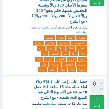
إجابة
سعرها الأصلي 350 ريالاً وبنسبة
التخفيض نفسها، فكم يدفع؟ 240
ريالاً 70 ريالاً 280 ريالاً 110 ريالاً ؟
- مع الشرح
مارس 9
سُئل
في تصنيف
أسئلة تعليمية
بواسطة
ابوعبدالله
تسوق
أحمد
متجر
موسم
التخفيضات،
فاشترى
ملابس
سعرها
الأصلي
550
ريالاً،
ودفع
مبلغ
440
ريالاً
بعد
الخصم
أراد
شراء
أخرى
المتجر
نفسه
350
وبنسبة
التخفيض
نفسها،
فكم
يدفع؟
240
ريالاً
280
110
حصل على رامى على 415,5 ريالا
0
لقاء عمله مدة 15 ساعة فاذا عمل
18 ساعة فى الاسبوع التالى فما
تصويتات
المبلغ الذى يقبضه - مع الشرح
1
يناير 12
سُئل
في تصنيف
أسئلة تعليمية
بواسطة
إجابة
عبود