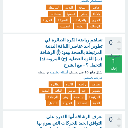
مستشار تعليمي
عناصر
اللياقة
البدنية
المرتبطة
بالأداء
يمكن
قياسها
بسباقات
الجري
والدراجات
السرعة
المرونة
الرشاقة
القلبية
التنفسية
تساهم رياضة الكرة الطائرة في
0
تطوير أحد عناصر اللياقة البدنية
المرتبطة بالصحة وهو: (أ) الرشاقة
تصويتات
(ب) القوة العضلية (ج) المرونة (د)
1
التحمل ؟ - مع الشرح
إجابة
مايو 16
سُئل
في تصنيف
أسئلة تعليمية
بواسطة
مرشد تعليمي
تساهم
رياضة
الكرة
الطائرة
تطوير
أحد
عناصر
اللياقة
البدنية
المرتبطة
بالصحة
وهو
الرشاقة
القوة
العضلية
المرونة
التحمل
تعرف الرشاقة أنها القدرة على
0
التوافق الجيد للحركات التي يقوم بها