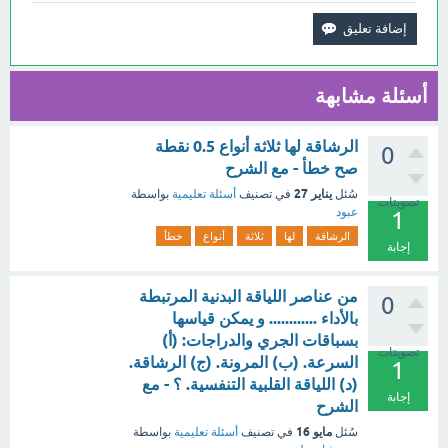
أسئلة مشابهة
الرشاقة لها ثلاثة أنواع 0.5 نقطة
0
صح خطأ - مع الشرح
يناير 27
سُئل
في تصنيف
أسئلة تعليمية
بواسطة
تصويتات
عبود
1
الرشاقة
لها
ثلاثة
أنواع
خطأ
إجابة
من عناصر اللياقة البدنية المرتبطة
0
بالأداء ............ و يمكن قياسها
بسباقات الجري والدراجات: (أ)
تصويتات
السرعة. (ب) المرونة. (ج) الرشاقة.
1
(د) اللياقة القلبية التنفسية. ؟ - مع
إجابة
الشرح
مايو 16
سُئل
في تصنيف
أسئلة تعليمية
بواسطة