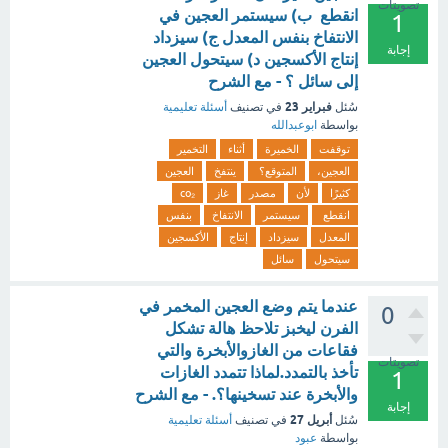
تصويتات
انقطع ب) سيستمر العجين في
1
الانتفاخ بنفس المعدل ج) سيزداد
إجابة
إنتاج الأكسجين د) سيتحول العجين
إلى سائل ؟ - مع الشرح
فبراير 23
سُئل
في تصنيف
أسئلة تعليمية
بواسطة
ابوعبدالله
توقفت
الخميرة
أثناء
التخمير
العجين،
المتوقع؟
ينتفخ
العجين
كثيرًا
لأن
مصدر
غاز
co₂
انقطع
سيستمر
الانتفاخ
بنفس
المعدل
سيزداد
إنتاج
الأكسجين
سيتحول
سائل
عندما يتم وضع العجين المخمر في
0
الفرن ليخبز تلاحظ هالة تشكل
فقاعات من الغازوالأبخرة والتي
تصويتات
تأخذ بالتمدد.لماذا تتمدد الغازات
1
والأبخرة عند تسخينها؟. - مع الشرح
إجابة
أبريل 27
سُئل
في تصنيف
أسئلة تعليمية
بواسطة
عبود