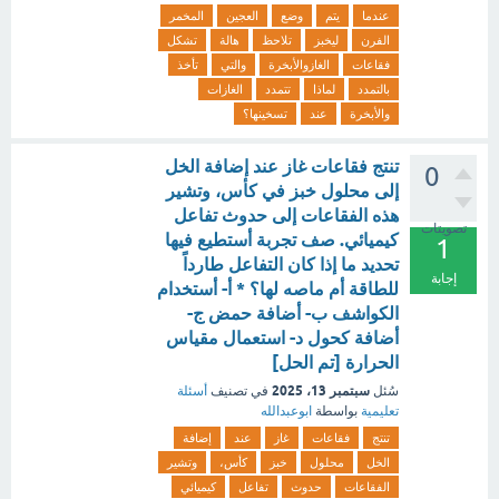
عندما
يتم
وضع
العجين
المخمر
الفرن
ليخبز
تلاحظ
هالة
تشكل
فقاعات
الغازوالأبخرة
والتي
تأخذ
بالتمدد
لماذا
تتمدد
الغازات
والأبخرة
عند
تسخينها؟
تنتج فقاعات غاز عند إضافة الخل
0
إلى محلول خبز في كأس، وتشير
هذه الفقاعات إلى حدوث تفاعل
تصويتات
كيميائي. صف تجربة أستطيع فيها
1
تحديد ما إذا كان التفاعل طارداً
إجابة
للطاقة أم ماصه لها؟ * أ- أستخدام
الكواشف ب- أضافة حمض ج-
أضافة كحول د- استعمال مقياس
الحرارة [تم الحل]
سبتمبر 13، 2025
سُئل
في تصنيف
أسئلة
تعليمية
بواسطة
ابوعبدالله
تنتج
فقاعات
غاز
عند
إضافة
الخل
محلول
خبز
كأس،
وتشير
الفقاعات
حدوث
تفاعل
كيميائي