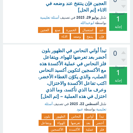
العجين فإن ينتفخ عند وضعه في
الاناء [تم الحل]
تصويتات
1
يوليو 29، 2025
سُئل
في تصنيف
أسئلة تعليمية
بواسطة
ابوعبدالله
إجابة
عند
استعمال
الخميرة
صنع
العجين
فإن
ينتفخ
وضعه
الاناء
تبدأ أواني النحاس في الظهور بلون
0
أخضر بعد تعرضها للهواء. ويتفاعل
فلز النحاس في عملية الأكسدة هذه
تصويتات
مع الأكسجين لتكوين أكسيد النحاس
1
الصلب، والذي يكوّن الغطاء الأخضر.
إجابة
اكتب تفاعل الأكسدة والاختزال،
وعرف ما الذي تأكسد، وما الذي
اختزل في هذه العملية ~ [تم الحل]
أغسطس 22، 2025
سُئل
في تصنيف
أسئلة
تعليمية
بواسطة
عبود
تبدأ
أواني
النحاس
الظهور
بلون
أخضر
بعد
تعرضها
للهواء
ويتفاعل
فلز
عملية
الأكسدة
الأكسجين