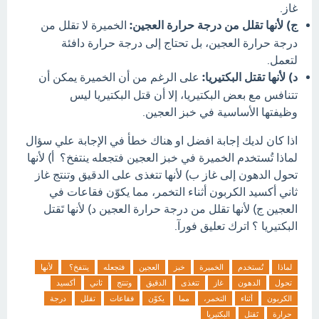
غاز.
ج) لأنها تقلل من درجة حرارة العجين:
الخميرة لا تقلل من
درجة حرارة العجين، بل تحتاج إلى درجة حرارة دافئة
لتعمل.
د) لأنها تقتل البكتيريا:
على الرغم من أن الخميرة يمكن أن
تتنافس مع بعض البكتيريا، إلا أن قتل البكتيريا ليس
وظيفتها الأساسية في خبز العجين.
اذا كان لديك إجابة افضل او هناك خطأ في الإجابة علي سؤال
لماذا تُستخدم الخميرة في خبز العجين فتجعله ينتفخ؟ أ) لأنها
تحول الدهون إلى غاز ب) لأنها تتغذى على الدقيق وتنتج غاز
ثاني أكسيد الكربون أثناء التخمر، مما يكوّن فقاعات في
العجين ج) لأنها تقلل من درجة حرارة العجين د) لأنها تَقتل
البكتيريا ؟ اترك تعليق فورآ.
لماذا
تُستخدم
الخميرة
خبز
العجين
فتجعله
ينتفخ؟
لأنها
تحول
الدهون
غاز
تتغذى
الدقيق
وتنتج
ثاني
أكسيد
الكربون
أثناء
التخمر،
مما
يكوّن
فقاعات
تقلل
درجة
حرارة
تَقتل
البكتيريا