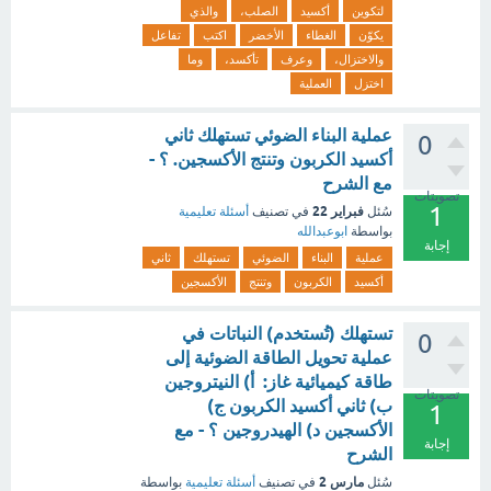
لتكوين
أكسيد
الصلب،
والذي
يكوّن
الغطاء
الأخضر
اكتب
تفاعل
والاختزال،
وعرف
تأكسد،
وما
اختزل
العملية
عملية البناء الضوئي تستهلك ثاني
0
أكسيد الكربون وتنتج الأكسجين. ؟ -
مع الشرح
تصويتات
1
فبراير 22
سُئل
في تصنيف
أسئلة تعليمية
بواسطة
ابوعبدالله
إجابة
عملية
البناء
الضوئي
تستهلك
ثاني
أكسيد
الكربون
وتنتج
الأكسجين
تستهلك (تُستخدم) النباتات في
0
عملية تحويل الطاقة الضوئية إلى
طاقة كيميائية غاز: أ) النيتروجين
تصويتات
ب) ثاني أكسيد الكربون ج)
1
الأكسجين د) الهيدروجين ؟ - مع
إجابة
الشرح
مارس 2
سُئل
في تصنيف
أسئلة تعليمية
بواسطة