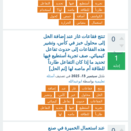
تجربة
أستطيع
فيها
تحديد
التفاعل
طارداً
للطاقة
ماصه
لها؟
أستخدام
الكواشف
أضافة
حمض
كحول
استعمال
مقياس
الحرارة
تنتج فقاعات غاز عند إضافة الخل
0
إلى محلول خبز في كأس، وتشير
هذه الفقاعات إلى حدوث تفاعل
تصويتات
كيميائي. صف تجربة أستطيع فيها
1
تحديد ما إذا كان التفاعل طارداً
إجابة
للطاقة أم ماصه لها [تم الحل]
سبتمبر 13، 2025
سُئل
في تصنيف
أسئلة
تعليمية
بواسطة
ابوعبدالله
تنتج
فقاعات
غاز
عند
إضافة
الخل
محلول
خبز
كأس،
وتشير
الفقاعات
حدوث
تفاعل
كيميائي
تجربة
أستطيع
فيها
تحديد
التفاعل
طارداً
للطاقة
ماصه
لها
عند استعمال الخميرة في صنع
0