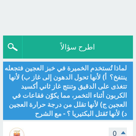
اطرح سؤالاً
لماذا تُستخدم الخميرة في خبز العجين فتجعله
ينتفخ؟ أ) لأنها تحول الدهون إلى غاز ب) لأنها
تتغذى على الدقيق وتنتج غاز ثاني أكسيد
الكربون أثناء التخمر، مما يكوّن فقاعات في
العجين ج) لأنها تقلل من درجة حرارة العجين
د) لأنها تَقتل البكتيريا ؟ - مع الشرح
0