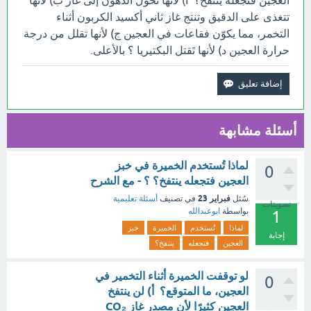
العجين فتجعله ينتفخ؟ أ) لأنها تحول الدهون إلى غاز ب) لأنها
تتغذى على الدقيق وتنتج غاز ثاني أكسيد الكربون أثناء
التخمر، مما يكوّن فقاعات في العجين ج) لأنها تقلل من درجة
حرارة العجين د) لأنها تَقتل البكتيريا ؟ بالأعلى.
أسئلة مشابهة
لماذا تُستخدم الخميرة في خبز
0
العجين فتجعله ينتفخ؟ ؟ - مع الشرح
فبراير 23
سُئل
في تصنيف
أسئلة تعليمية
تصويتات
بواسطة
ابوعبدالله
1
لماذا
تُستخدم
الخميرة
خبز
إجابة
العجين
فتجعله
ينتفخ؟
لو توقفت الخميرة أثناء التخمير في
0
العجين، ما المتوقع؟ أ) لن ينتفخ
العجين كثيرًا لأن مصدر غاز CO₂