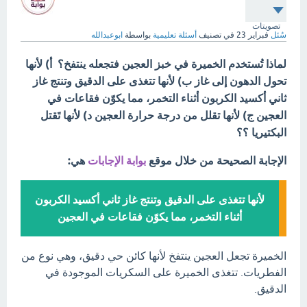
تصويتات
سُئل
فبراير 23
في تصنيف
أسئلة تعليمية
بواسطة
ابوعبدالله
لماذا تُستخدم الخميرة في خبز العجين فتجعله ينتفخ؟ أ) لأنها
تحول الدهون إلى غاز ب) لأنها تتغذى على الدقيق وتنتج غاز
ثاني أكسيد الكربون أثناء التخمر، مما يكوّن فقاعات في
العجين ج) لأنها تقلل من درجة حرارة العجين د) لأنها تَقتل
البكتيريا ؟؟
الإجابة الصحيحة من خلال موقع
بوابة الإجابات
هي:
لأنها تتغذى على الدقيق وتنتج غاز ثاني أكسيد الكربون
أثناء التخمر، مما يكوّن فقاعات في العجين
الخميرة تجعل العجين ينتفخ لأنها كائن حي دقيق، وهي نوع من
الفطريات. تتغذى الخميرة على السكريات الموجودة في
الدقيق.