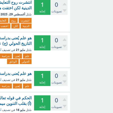
انتشرت روح التعايش
1
0
الدينية لكن اختفت 
تصويتات
إجابة
أغسطس 29، 2025
سُئل
انتشرت
روح
التعاي
الدينية
لكن
اختفت
هو علم يُعنى بدراسة
1
0
التاريخ الحولي (ج) ع
تصويتات
إجابة
مايو 21
سُئل
في تصنيف
أس
علم
يُعنى
بدراسة
الحولي
الوثائق
هو علم يُعنى بدراس
1
0
مايو 21
سُئل
في تصنيف
أس
تصويتات
إجابة
علم
يُعنى
بدراسة
الحكم في قوله تعالى "
1
0
(أ) بقلب التنوين ميم
تصويتات
إجابة
مايو 16
سُئل
في تصنيف
أس