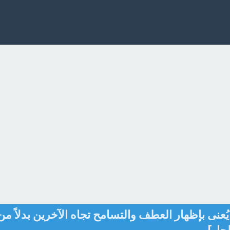
عنى بإظهار العطف والتسامح تجاه الآخرين بدلاً من