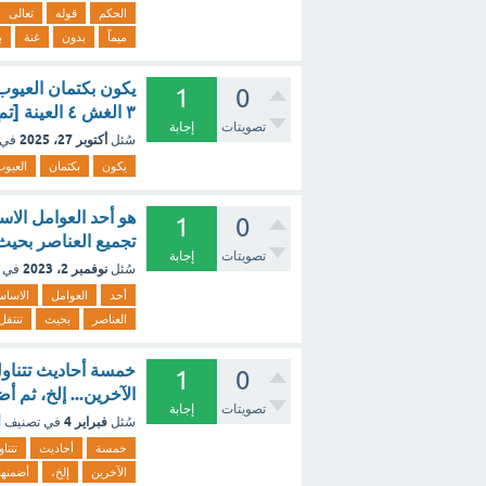
الحكم
قوله
تعالى
ميماً
بدون
غنة
ب
1
0
٣ الغش ٤ العينة [تم الحل]
تصويتات
إجابة
أكتوبر 27، 2025
سُئل
في 
يكون
بكتمان
العيو
هو أحد العوامل الا
1
0
تجميع العناصر بحيث
تصويتات
إجابة
نوفمبر 2، 2023
سُئل
في 
أحد
العوامل
الاساس
العناصر
بحيث
تنتقل
خمسة أحاديث تتناول
1
0
الآخرين... إلخ، ثم 
تصويتات
إجابة
فبراير 4
سُئل
في تصنيف
أ
خمسة
أحاديث
تتنا
الآخرين
إلخ،
أضمنها