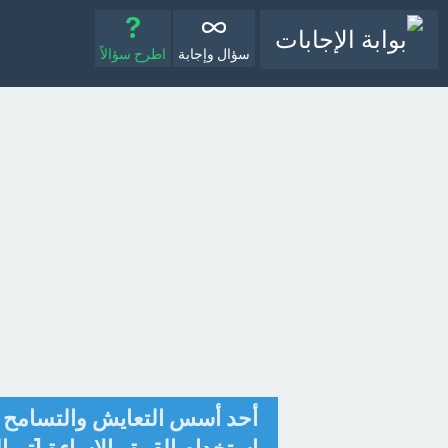
سؤال وإجابة
اطرح سؤالاً
أحد أسس التعايش والتسامح يُ