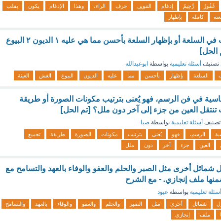
غَفُورٌ
رَّحِيمٌ
إدغام
التنوين
حرف
الراء،
وهذا
الإدغام
يكون
بقلب
غنة
كاملة
بإظهار
يكون بكتمان العيوب في السلعة أو بإظهار السلعة بأحسن مما هي عليه ١ الديون ٢ البيوع
تصنيف
أسئلة تعليمية
بواسطة
ابوعبدالله
ب
السلعة
بإظهار
بأحسن
مما
عليه
الديون
البيوع
الغش
العينة
ساسية في فن الرسم، فهو يُعنى بترتيب مكونات الصورة أو طريقة
 تنتقل العين من جزء إلى آخر دون ملل؟ [تم الحل]
تصنيف
أسئلة تعليمية
بواسطة
صبا
ية
الرسم،
فهو
يُعنى
بترتيب
مكونات
الصورة
طريقة
تجميع
العين
جزء
آخر
دون
ملل
 شمائل أخرى مثل الصبر والحلم والعفو والوفاء بالعهد والتسامح مع
أضمنها ملف إنجازي. - مع الشرح
سئلة تعليمية
بواسطة
عبود
ول
شمائل
أخرى
مثل
الصبر
والحلم
والعفو
والوفاء
بالعهد
والتسامح
ملف
إنجازي