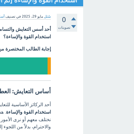
استخدام القوة والإساءة [تم ا
سُئل
مايو 29، 2025
في تصنيف
أسئل
0
تصويتات
أحد أسس التعايش والتسامح 
استخدام القوة والإساءة؟
إجابة الطالب المختصرة م
أساس التعايش: العطف 
أحد الركائز الأساسية للتع
استخدام القوة والإساءة
. هذ
نختلف معهم أو نرى الأمور ب
والاحترام، بدلاً من اللجوء