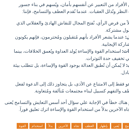
 الأفراد من التعبير عن أنفسهم بأمان، ويُسهم في بناء جسور
لنظر وتُذلل العقبات. عندما نُقدم العطف والتسامح، فإننا:
اً من فرض الرأي، نُفتح المجال للنقاش الهادئ والعقلاني الذي
لول مشتركة.
ل:
عندما يشعر الأفراد بأنهم مُتقبلون ومُحترمون، فإنهم يكونون
اركة الإيجابية.
ات:
استخدام القوة والإساءة يُولد العداوة ويُعمق الخلافات، بينما
 تخفيف حدة التوترات.
:
لا يُمكن أن تُطبق العدالة بوجود القوة والإساءة، بل تتطلب بيئة
ادل.
و فقط إلى الامتناع عن الأذى، بل يتجاوز ذلك إلى الدعوة لفعل
ف والتفهم كسبيل لبناء مجتمعات مُتآلفة ومُتعاونة.
و هناك خطأ في الإجابة علي سؤال أحد أسس التعايش والتسامح يُعنى
 الآخرين بدلاً من استخدام القوة والإساءة اترك تعليق فورآ.
مح
يُعنى
بإظهار
العطف
تجاه
الآخرين
بدلاً
استخدام
القوة