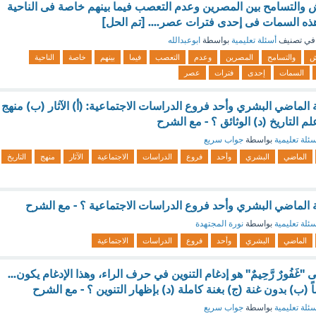
 والتسامح بين المصرين وعدم التعصب فيما بينهم خاصة فى الناحية
هذه السمات فى إحدى فترات عصر.... [تم الحل]
في تصنيف
أسئلة تعليمية
بواسطة
ابوعبدالله
ش
والتسامح
المصرين
وعدم
التعصب
فيما
بينهم
خاصة
الناحية
السمات
إحدى
فترات
عصر
 الماضي البشري وأحد فروع الدراسات الاجتماعية: (أ) الآثار (ب) منهج
لم التاريخ (د) الوثائق ؟ - مع الشرح
ئلة تعليمية
بواسطة
جواب سريع
الماضي
البشري
وأحد
فروع
الدراسات
الاجتماعية
الآثار
منهج
التاريخ
ة الماضي البشري وأحد فروع الدراسات الاجتماعية ؟ - مع الشرح
ئلة تعليمية
بواسطة
نورة المجتهدة
الماضي
البشري
وأحد
فروع
الدراسات
الاجتماعية
غَفُورٌ رَّحِيمٌ" هو إدغام التنوين في حرف الراء، وهذا الإدغام يكون...
اً (ب) بدون غنة (ج) بغنة كاملة (د) بإظهار التنوين ؟ - مع الشرح
ئلة تعليمية
بواسطة
جواب سريع