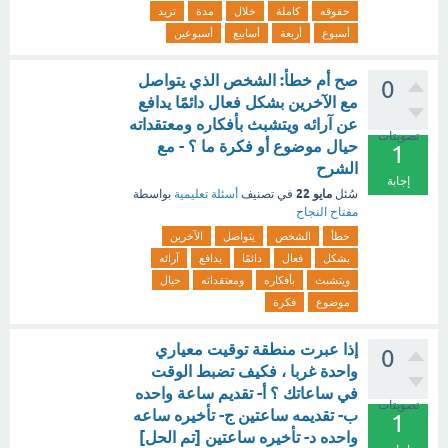
حقوقه
كاملة
خلال
مدة
تزيد
أسبوع
أربعة
أسابيع
أسبوعين
صح أم خطأ: الشخص الذي يتواصل
0
مع الآخرين بشكل فعال دائمًا يدافع
عن آرائه ويتشبث بأفكاره ومعتقداته
تصويتات
حيال موضوع أو فكرة ما ؟ - مع
1
الشرح
إجابة
مايو 22
سُئل
في تصنيف
أسئلة تعليمية
بواسطة
مفتاح النجاح
خطأ
الشخص
يتواصل
الآخرين
بشكل
فعال
دائمًا
يدافع
آرائه
ويتشبث
بأفكاره
ومعتقداته
حيال
موضوع
فكرة
إذا عبرت منطقة توقيت معياري
0
واحدة غربا ، فكيف تضبط الوقت
في ساعاتك ؟ أ- تقديم ساعة واحده
تصويتات
ب- تقديمه ساعتين ج- تأخيره ساعه
1
واحده د- تأخيره ساعتين [تم الحل]