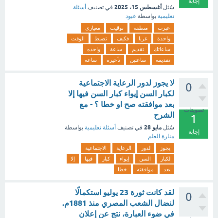
إجابة
أغسطس 15، 2025
سُئل
في تصنيف
أسئلة
تعليمية
بواسطة
عبود
عبرت
منطقة
توقيت
معياري
واحدة
غربا
فكيف
تضبط
الوقت
ساعاتك
تقديم
ساعة
واحده
تقديمه
ساعتين
تأخيره
ساعه
لا يجوز لدور الرعاية الاجتماعية
0
لكبار السن إيواء كبار السن فيها إلا
بعد موافقته صح او خطا ؟ - مع
تصويتات
الشرح
1
مايو 28
سُئل
في تصنيف
أسئلة تعليمية
بواسطة
إجابة
منارة العلم
يجوز
لدور
الرعاية
الاجتماعية
لكبار
السن
إيواء
كبار
فيها
إلا
بعد
موافقته
خطا
لقد كانت ثورة 23 يوليو استكمالًا
0
لنضال الشعب المصري منذ 1881م.
في ضوء العبارة، نتج عن إعلان