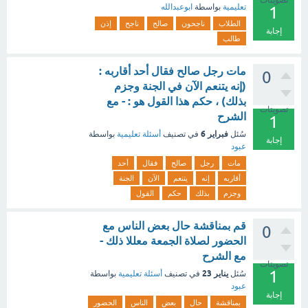
تصويتات
تعليمية
بواسطة
ابوعبدالله
1
الطلاب
ناجحون
صالح
ناجح
إذن
إجابة
طالب
مات رجل صالح فقال أحد أقاربه :
0
(إنه يتنعم الآن في الجنة وجزم
بذلك) ، حكم هذا القول هو : - مع
تصويتات
الشرح
1
فبراير 6
سُئل
في تصنيف
أسئلة تعليمية
بواسطة
إجابة
عبود
مات
رجل
صالح
فقال
أحد
أقاربه
إنه
يتنعم
الآن
الجنة
وجزم
بذلك
حكم
القول
قم بمناقشة حال بعض الناس مع
0
الحضور لصلاة الجمعة معللا ذلك -
مع الشرح
تصويتات
1
يناير 23
سُئل
في تصنيف
أسئلة تعليمية
بواسطة
عبود
إجابة
بمناقشة
حال
بعض
الناس
الحضور