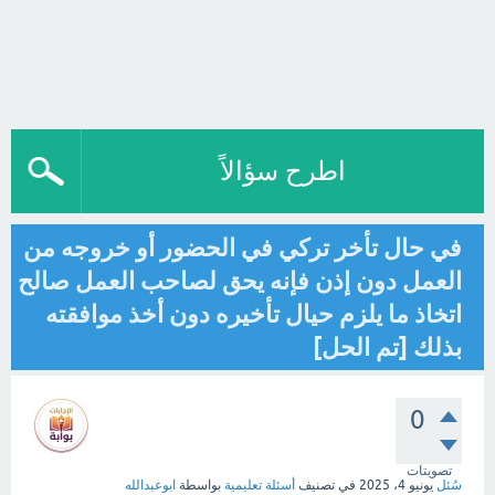
اطرح سؤالاً
في حال تأخر تركي في الحضور أو خروجه من
العمل دون إذن فإنه يحق لصاحب العمل صالح
اتخاذ ما يلزم حيال تأخيره دون أخذ موافقته
بذلك [تم الحل]
0
تصويتات
سُئل
يونيو 4، 2025
في تصنيف
أسئلة تعليمية
بواسطة
ابوعبدالله