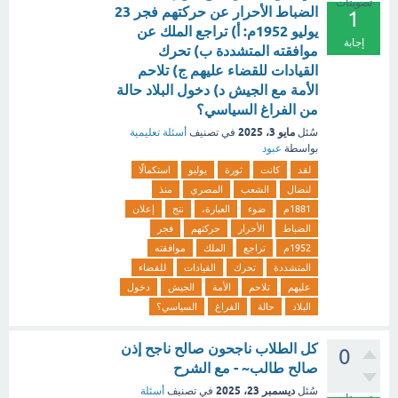
تصويتات
الضباط الأحرار عن حركتهم فجر 23
1
يوليو 1952م: أ) تراجع الملك عن
إجابة
موافقته المتشددة ب) تحرك
القيادات للقضاء عليهم ج) تلاحم
الأمة مع الجيش د) دخول البلاد حالة
من الفراغ السياسي؟
مايو 3، 2025
سُئل
في تصنيف
أسئلة تعليمية
بواسطة
عبود
لقد
كانت
ثورة
يوليو
استكمالًا
لنضال
الشعب
المصري
منذ
1881م
ضوء
العبارة،
نتج
إعلان
الضباط
الأحرار
حركتهم
فجر
1952م
تراجع
الملك
موافقته
المتشددة
تحرك
القيادات
للقضاء
عليهم
تلاحم
الأمة
الجيش
دخول
البلاد
حالة
الفراغ
السياسي؟
كل الطلاب ناجحون صالح ناجح إذن
0
صالح طالب~ - مع الشرح
ديسمبر 23، 2025
سُئل
في تصنيف
أسئلة