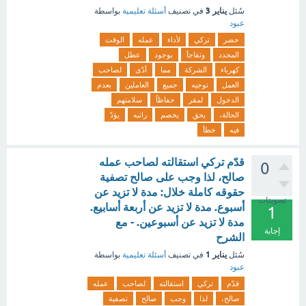
يناير 3
سُئل
في تصنيف
أسئلة تعليمية
بواسطة
عبود
حضر
تركي
لأداء
عمله
الوقت
المحدد
وتفاجأ
بوجود
عطل
كهرباء
الشركة
مما
أدّى
لصاحب
العمل
توجيه
جميع
العاملين
بعدم
الدخول
لمقر
حفاظاً
سلامتهم
الحالة،
يحق
يخصم
راتبه
يؤدّ
فيه
خطأ
قدّم تركي استقالته لصاحب عمله
0
صالح، لذا وجب على صالح تصفية
حقوقه كاملة خلال: مدة لا تزيد عن
تصويتات
أسبوع. مدة لا تزيد عن أربعة أسابيع.
1
مدة لا تزيد عن أسبوعين. - مع
إجابة
الشرح
يناير 1
سُئل
في تصنيف
أسئلة تعليمية
بواسطة
عبود
قدّم
تركي
استقالته
لصاحب
عمله
صالح،
لذا
وجب
صالح
تصفية