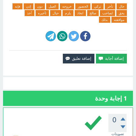
حال
تأخر
تركي
الحضور
خروجه
العمل
دون
إذن
فإنه
يحق
لصاحب
صالح
اتخاذ
يلزم
حيال
تأخيره
أخذ
موافقته
بذلك
1
إجابة وحدة
0
تصويتات