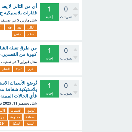
1
0
قفازات بلاستيكية 
تصويتات
إجابة
مارس 5
سُئل
في تصنيف
التالي
يعد
فئة
ال
معقم
مقص
من طرق تعبئة الشاي
1
0
كبيرة من القصدير. غ
تصويتات
إجابة
فبراير 7
سُئل
في تصنيف
أ
طرق
تعبئة
الشاي
تُوضع الأسماك الاس
1
0
بلاستيكية شفافة مم
تصويتات
إجابة
فأي الحالات المبينة في الشكل 32-1 تمثل أفضل ما 
ديسمبر 11، 2025
سُئل
في
تُوضع
الأسماك
الاست
شفافة
مملوءة
جزئيا
المبينة
الشكل
32-1