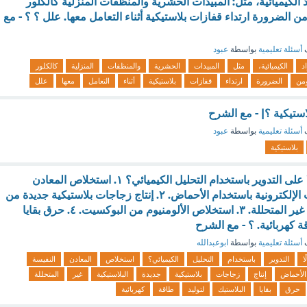
الكيميائية، مثل: المبيدات الحشرية والمنظفات المنزلية كالكلور
ن الضرورة ارتداء قفازات بلاستيكية أثناء التعامل معها. علل ؟ ؟ - مع
ف
أسئلة تعليمية
بواسطة
عبود
د
الكيميائية،
مثل
المبيدات
الحشرية
والمنظفات
المنزلية
كالكلور
من
الضرورة
ارتداء
قفازات
بلاستيكية
أثناء
التعامل
معها
علل
استيكية ؟| - مع الشرح
ف
أسئلة تعليمية
بواسطة
عبود
بلاستيكية
أي مما يلي يعد مثالًا على التدوير باستخدام التحليل الكيميائي؟ ١. استخلاص المعادن
النفيسة من النفايات الإلكترونية باستخدام الأحماض. ٢. إنتاج زجاجات بلاستيكية جديدة من
النفايات البلاستيكية غير المتحللة. ٣. استخلاص الألومنيوم من البوكسيت. ٤. حرق بقايا
ة كهربائية. ؟ - مع الشرح
ف
أسئلة تعليمية
بواسطة
ابوعبدالله
ًا
التدوير
باستخدام
التحليل
الكيميائي؟
استخلاص
المعادن
النفيسة
الأحماض
إنتاج
زجاجات
بلاستيكية
جديدة
البلاستيكية
غير
المتحللة
حرق
بقايا
البلاستيك
لتوليد
طاقة
كهربائية