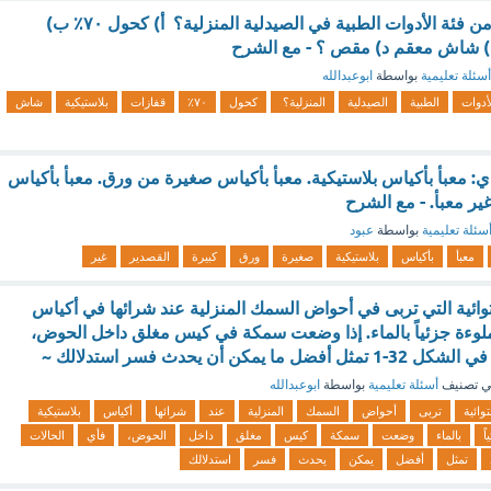
أي من التالي لا يعد من فئة الأدوات الطبية في الصيدلية المنزلية؟ أ) كحول ٧٠٪ ب)
ج) شاش معقم د) مقص ؟ - مع الشرح
أسئلة تعليمية
بواسطة
ابوعبدالله
أدوات
الطبية
الصيدلية
المنزلية؟
كحول
٧٠٪
قفازات
بلاستيكية
شاش
: معبأ بأكياس بلاستيكية. معبأ بأكياس صغيرة من ورق. معبأ بأكياس
ير معبأ. - مع الشرح
سئلة تعليمية
بواسطة
عبود
معبأ
بأكياس
بلاستيكية
صغيرة
ورق
كبيرة
القصدير
غير
توائية التي تربى في أحواض السمك المنزلية عند شرائها في أكياس
لوءة جزئياً بالماء. إذا وضعت سمكة في كيس مغلق داخل الحوض،
يمكن أن يحدث فسر استدلالك ~
 تصنيف
أسئلة تعليمية
بواسطة
ابوعبدالله
وائية
تربى
أحواض
السمك
المنزلية
عند
شرائها
أكياس
بلاستيكية
ً
بالماء
وضعت
سمكة
كيس
مغلق
داخل
الحوض،
فأي
الحالات
تمثل
أفضل
يمكن
يحدث
فسر
استدلالك