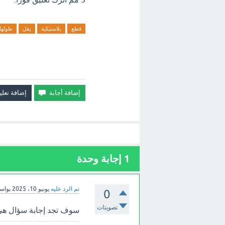
قطع
بلاستيكية
يقل
طولها
1
إجابة وحدة
تم الرد عليه
يونيو 10، 2025
بواس
0
تصويتات
سوف تجد إجابة سؤال هي قطع ب