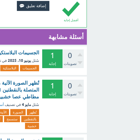
أفضل إجابة
أسئلة مشابهة
الجسيمات البلاستكية الد
1
0
يونيو 10، 2025
سُئل
في ت
تصويتات
إجابة
الجسيمات
البلاستكية
تُظهر الصورة الآتية 
1
0
تصويتات
إجابة
مطاطي عصا خشبية 
مايو 4
سُئل
في تصنيف
أسئ
تُظهر
الصورة
الآتية
بالنقطتين
ستسمح
ل
خشبية