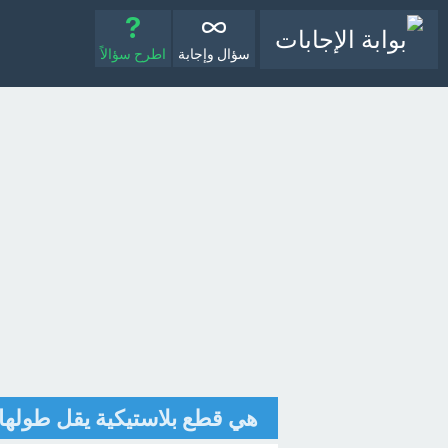
سؤال وإجابة
اطرح سؤالاً
هي قطع بلاستيكية يقل طولها عن 5 مم [تم