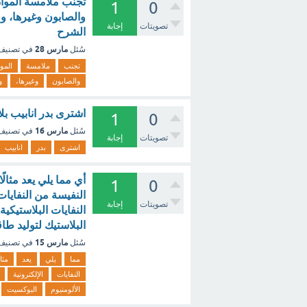
تجنب ملامسة المواد 
1
0
والصابون وغيرها، وم
تصويتات
إجابة
الشرح
مارس 28
سُئل
في تصني
تجنب
ملامسة
الموا
والصابون
وغيرها،
و
اشترى بدر انابيب بل
1
0
مارس 16
سُئل
في تصني
تصويتات
إجابة
اشترى
بدر
انابيب
1
0
تصويتات
إجابة
البلاستيك لتوليد طاق
مارس 15
سُئل
في تصني
مما
يلي
يعد
مثال
النفايات
الإلكترونية
الألومنيوم
البوكسيت