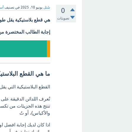
سُئل
يونيو 10، 2025
في تصنيف
أسئ
0
تصويتات
هي قطع بلاستيكية يقل طولها ع
إجابة الطالب المختصرة م
ما هي القطع البلاستيكية
القطع البلاستيكية التي يقل طول
تُعرف اللدائن الدقيقة على أنه
تنتج هذه الجزيئات من تكسر 
والأكياس)، أو تُ
اذا كان لديك إجابة افضل ا
5 مم اترك تعليق فورآ.