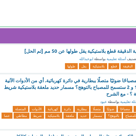
قيقة قطع بلاستيكية يقل طولها عن 50 مم [تم الحل]
صنيف
أسئلة تعليمية
بواسطة
ابوعبدالله
الدقيقة
قطع
بلاستيكية
يقل
طولها
مصباحًا ضوئيًا متصلًا ببطارية في دائرة كهربائية. أي من الأدوات الآتية
المتصلة بالنقطتين 1 و 2 ستسمح للمصباح بالتوهج؟ مسمار حديد ملعقة بلاستيكية شريط
؟ - مع الشرح
لة تعليمية
بواسطة
عبود
مصباحًا
ضوئيًا
متصلًا
ببطارية
دائرة
كهربائية
الأدوات
المتصلة
لمصباح
بالتوهج؟
مسمار
حديد
ملعقة
بلاستيكية
شريط
مطاطي
عصا