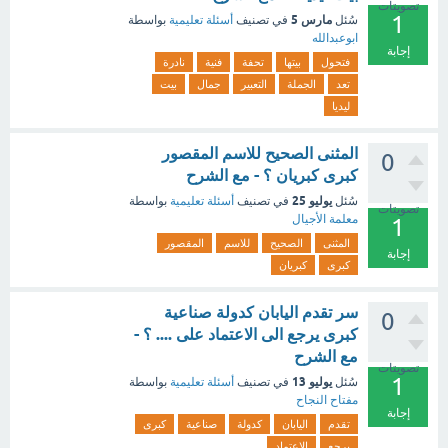
تصويتات
1
مارس 5
سُئل
في تصنيف
أسئلة تعليمية
بواسطة
ابوعبدالله
إجابة
فتحول
بيتها
تحفة
فنية
نادرة
تعد
الجملة
التعبير
جمال
بيت
ليديا
المثنى الصحيح للاسم المقصور
0
كبرى كبريان ؟ - مع الشرح
يوليو 25
سُئل
في تصنيف
أسئلة تعليمية
بواسطة
تصويتات
معلمة الأجيال
1
المثنى
الصحيح
للاسم
المقصور
إجابة
كبرى
كبريان
سر تقدم اليابان كدولة صناعية
0
كبرى يرجع الى الاعتماد على .... ؟ -
مع الشرح
تصويتات
1
يوليو 13
سُئل
في تصنيف
أسئلة تعليمية
بواسطة
مفتاح النجاح
إجابة
تقدم
اليابان
كدولة
صناعية
كبرى
يرجع
الاعتماد