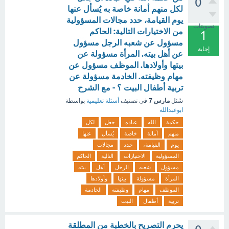
0
لكل منهم أمانة خاصة به يُسأل عنها
يوم القيامة، حدد مجالات المسؤولية
تصويتات
من الاختيارات التالية: الحاكم
1
مسؤول عن شعبه الرجل مسؤول
إجابة
عن أهل بيته. المرأة مسؤولة عن
بيتها وأولادها. الموظف مسؤول عن
مهام وظيفته. الخادمة مسؤولة عن
تربية أطفال البيت ؟ - مع الشرح
مارس 7
سُئل
في تصنيف
أسئلة تعليمية
بواسطة
ابوعبدالله
حكمة
الله
عباده
جعل
لكل
منهم
أمانة
خاصة
يُسأل
عنها
يوم
القيامة،
حدد
مجالات
المسؤولية
الاختيارات
التالية
الحاكم
مسؤول
شعبه
الرجل
أهل
بيته
المرأة
مسؤولة
بيتها
وأولادها
الموظف
مهام
وظيفته
الخادمة
تربية
أطفال
البيت
يحرم التصريح بالخطبة من المطلقة