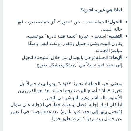
لماذا هي غير مباشرة؟
التحول:
الجملة تتحدث عن *تحول*، أي عملية تغيرت فيها
حالة البيت.
التشبيه:
استخدام عبارة "تحفة فنية نادرة" هو تشبيه،
يقارن البيت بشيء جميل ومُقدر، ولكنه ليس وصفًا
مباشرًا لجماله.
الإيحاء:
الجملة توحي بالجمال من خلال النتيجة (التحول
إلى تحفة فنية)، بدلاً من أن تذكره بشكل صريح.
بمعنى آخر، الجملة لا تخبرنا *كيف* يبدو البيت جميلاً، بل
تخبرنا *ماذا* أصبح البيت نتيجة لجماله. هذا هو الفرق بين
الأسلوب المباشر وغير المباشر في التعبير.
اذا كان لديك إجابة افضل او هناك خطأ في الإجابة علي سؤال
(فتحول بيتها إلى تحفة فنية نادرة)، تعد هذه الجملة في التعبير
عن جمال بيت ليديا ؟ اترك تعليق فورآ.