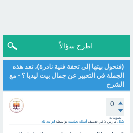
اطرح سؤالاً
(فتحول بيتها إلى تحفة فنية نادرة)، تعد هذه
الجملة في التعبير عن جمال بيت ليديا ؟ - مع
الشرح
0
تصويتات
سُئل
مارس 5
في تصنيف
أسئلة تعليمية
بواسطة
ابوعبدالله