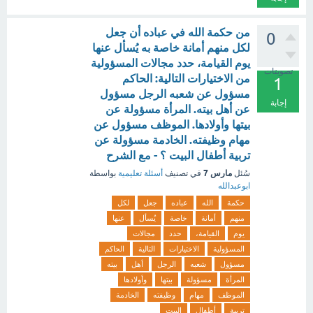
من حكمة الله في عباده أن جعل
0
لكل منهم أمانة خاصة به يُسأل عنها
يوم القيامة، حدد مجالات المسؤولية
تصويتات
من الاختيارات التالية: الحاكم
1
مسؤول عن شعبه الرجل مسؤول
إجابة
عن أهل بيته. المرأة مسؤولة عن
بيتها وأولادها. الموظف مسؤول عن
مهام وظيفته. الخادمة مسؤولة عن
تربية أطفال البيت ؟ - مع الشرح
مارس 7
سُئل
في تصنيف
أسئلة تعليمية
بواسطة
ابوعبدالله
حكمة
الله
عباده
جعل
لكل
منهم
أمانة
خاصة
يُسأل
عنها
يوم
القيامة،
حدد
مجالات
المسؤولية
الاختيارات
التالية
الحاكم
مسؤول
شعبه
الرجل
أهل
بيته
المرأة
مسؤولة
بيتها
وأولادها
الموظف
مهام
وظيفته
الخادمة
تربية
أطفال
البيت