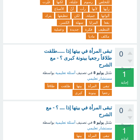
للتخلص
رسوم
جليلة،
لكنها
غيّرت
رأيها
لأنها
رأت
أنّ
الأصباغ
ألوانها
جميلة،
لكن
تنظيفها
يترك
بقعا
المرايا
سهلة
الكسر،
التنظيف
فكرة
جديدة
وعملية
مكلف
ماديا
تبقى المرأة في بيتها إذا ......طلقت
0
طلاقاً رجعيا بينونة كبرى ؟ - مع
الشرح
تصويتات
1
يوليو 8
سُئل
في تصنيف
أسئلة تعليمية
بواسطة
مستشار تعليمي
إجابة
تبقى
المرأة
بيتها
طلقت
طلاقاً
رجعيا
بينونة
كبرى
تبقى المرأة في بيتها إذا .... ؟ - مع
0
الشرح
يوليو 8
سُئل
في تصنيف
أسئلة تعليمية
بواسطة
تصويتات
مستشار تعليمي
1
تبقى
المرأة
بيتها
إجابة