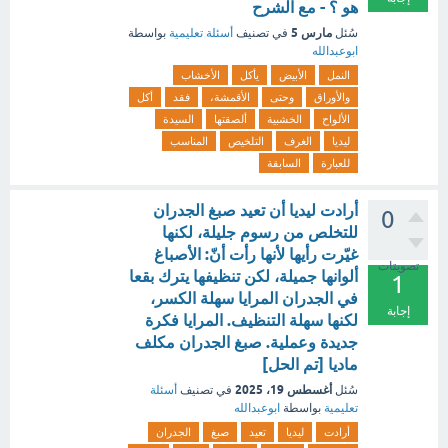
هو ؟ - مع الشرح
مارس 5
سُئل
في تصنيف
أسئلة تعليمية
بواسطة
ابوعبدالله
النمل
الأبيض
يأكل
الأخشاب
والأوراق
وحتى
الأقمشة،
فقد
أكل
الألواح
الخشبية
ألصقتها
السيدة
ليديا
الغرف
التلخيص
المناسب
للعبارة
السابقة
أرادت ليديا أن تعيد صبغ الجدران
0
للتخلص من رسوم جليلة، لكنها
غيّرت رأيها لأنها رأت أنّ: الأصباغ
تصويتات
ألوانها جميلة، لكن تنظيفها يترك بقعا
1
في الجدران المرايا سهلة الكسر،
إجابة
لكنها سهلة التنظيف. المرايا فكرة
جديدة وعملية. صبغ الجدران مكلف
ماديا [تم الحل]
أغسطس 19، 2025
سُئل
في تصنيف
أسئلة
تعليمية
بواسطة
ابوعبدالله
أرادت
ليديا
تعيد
صبغ
الجدران