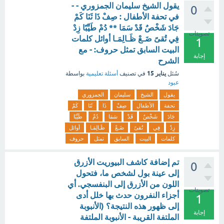
يقول الشيخ سليمان الجمزوري - -
0
في تحفة الأطفال : صِفْ ذَا ثَنَا كَمْ
جَادَ شَخْصٌ قَدْ سَمَا ** دُمْ طَيِّبًا زِدْ
تصويتات
فِي تُقىً ضَـعْ ظَـالِمَـا أوائل كلمات
1
البيت السابق تمثل حروف: - مع
إجابة
الشرح
يناير 15
سُئل
في تصنيف
أسئلة تعليمية
بواسطة
عبود
يقول
الشيخ
سليمان
الجمزوري
تحفة
الأطفال
صِفْ
ذَا
ثَنَا
كَمْ
جَادَ
شَخْصٌ
قَدْ
سَمَا
دُمْ
طَيِّبًا
زِدْ
فِي
تُقىً
ضَـعْ
ظَـالِمَـا
أوائل
كلمات
البيت
السابق
تمثل
حروف
تم إضافة كاشف البيوريت الأزرق
0
إلى عينة بول لشخص ما، فتحول
اللون من الأزرق إلى البنفسجي. أي
تصويتات
أجزاء النفرون حدث بها خلل أدى
1
إلى ظهور هذه النتيجة؟ (الأنبوبة
إجابة
الملتفة القريبة - الأنبوبة الملتفة