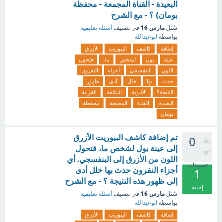
البعيدة - القناة المجمعة - محفظة
بومان) ؟ - مع الشرح
مارس 16
سُئل
في تصنيف
أسئلة تعليمية
بواسطة
ابوعبدالله
إضافة
كاشف
البيوريت
الأزرق
عينة
بول
لشخص
ما،
فتحول
اللون
البنفسجي
أجزاء
النفرون
حدث
بها
خلل
أدى
ظهور
النتيجة؟
الأنبوبة
الملتفة
القريبة
البعيدة
القناة
المجمعة
محفظة
بومان
تم إضافة كاشف البيوريت الأزرق
0
إلى عينة بول لشخص ما، فتحول
اللون من الأزرق إلى البنفسجي. أي
تصويتات
أجزاء النفرون حدث بها خلل أدى
1
إلى ظهور هذه النتيجة ؟ - مع الشرح
إجابة
مارس 16
سُئل
في تصنيف
أسئلة تعليمية
بواسطة
ابوعبدالله
إضافة
كاشف
البيوريت
الأزرق