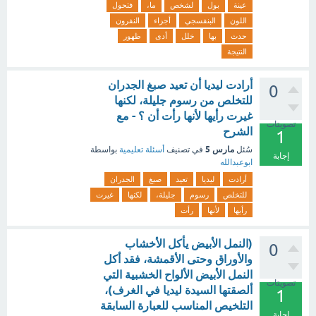
عينة
بول
لشخص
ما،
فتحول
اللون
البنفسجي
أجزاء
النفرون
حدث
بها
خلل
أدى
ظهور
النتيجة
أرادت ليديا أن تعيد صبغ الجدران
0
للتخلص من رسوم جليلة، لكنها
غيرت رأيها لأنها رأت أن ؟ - مع
تصويتات
الشرح
1
مارس 5
سُئل
في تصنيف
أسئلة تعليمية
بواسطة
إجابة
ابوعبدالله
أرادت
ليديا
تعيد
صبغ
الجدران
للتخلص
رسوم
جليلة،
لكنها
غيرت
رأيها
لأنها
رأت
(النمل الأبيض يأكل الأخشاب
0
والأوراق وحتى الأقمشة، فقد أكل
النمل الأبيض الألواح الخشبية التي
تصويتات
ألصقتها السيدة ليديا في الغرف)،
1
التلخيص المناسب للعبارة السابقة
إجابة