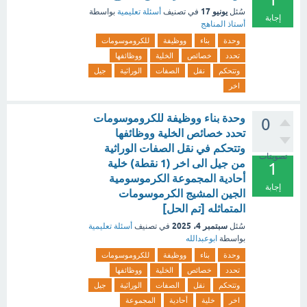
يونيو 17
سُئل
في تصنيف
أسئلة تعليمية
بواسطة
إجابة
أستاذ المناهج
وحدة
بناء
ووظيفة
للكروموسومات
تحدد
خصائص
الخلية
ووظائفها
وتتحكم
نقل
الصفات
الوراثية
جيل
اخر
وحدة بناء ووظيفة للكروموسومات
0
تحدد خصائص الخلية ووظائفها
وتتحكم في نقل الصفات الوراثية
تصويتات
من جيل الى اخر (1 نقطة) خلية
1
أحادية المجموعة الكرموسومية
إجابة
الجين المشيج الكرموسومات
المتماثله [تم الحل]
سبتمبر 4، 2025
سُئل
في تصنيف
أسئلة تعليمية
بواسطة
ابوعبدالله
وحدة
بناء
ووظيفة
للكروموسومات
تحدد
خصائص
الخلية
ووظائفها
وتتحكم
نقل
الصفات
الوراثية
جيل
اخر
خلية
أحادية
المجموعة