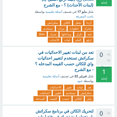
إجابة
(لبنات الأحداث) ؟ - مع الشرح
مايو 17
سُئل
في تصنيف
أسئلة تعليمية
بواسطة
باحث المعرفة
أردنا
نجعل
الكائن
سكراتش
يتحرك
خطوات
مرات
نستخدم
لبنة
تكرار
وبداخلها
تحرك
then
ارفع
القلم
لبنات
الأحداث
تعد من لبنات تغيير الاحداثيات في
0
سكراتش تستخدم لتغيير احداثيات
واي للكائن حسب القيمه المدخله ؟
تصويتات
- مع الشرح
1
فبراير 22
سُئل
في تصنيف
أسئلة تعليمية
إجابة
بواسطة
عبود
تعد
لبنات
تغيير
الاحداثيات
سكراتش
تستخدم
لتغيير
احداثيات
واي
للكائن
حسب
القيمه
المدخله
لتحريك الكائن في برنامج سكراتش
0
باستخدام لبنة تحرك في فئة لبنات