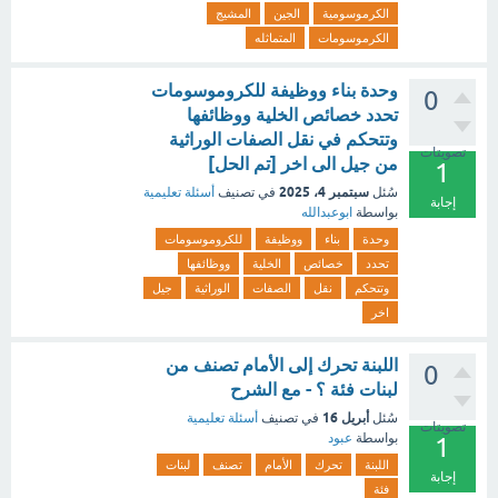
الكرموسومية
الجين
المشيج
الكرموسومات
المتماثله
وحدة بناء ووظيفة للكروموسومات
0
تحدد خصائص الخلية ووظائفها
وتتحكم في نقل الصفات الوراثية
تصويتات
من جيل الى اخر [تم الحل]
1
سبتمبر 4، 2025
سُئل
في تصنيف
أسئلة تعليمية
إجابة
بواسطة
ابوعبدالله
وحدة
بناء
ووظيفة
للكروموسومات
تحدد
خصائص
الخلية
ووظائفها
وتتحكم
نقل
الصفات
الوراثية
جيل
اخر
اللبنة تحرك إلى الأمام تصنف من
0
لبنات فئة ؟ - مع الشرح
أبريل 16
سُئل
في تصنيف
أسئلة تعليمية
تصويتات
بواسطة
عبود
1
اللبنة
تحرك
الأمام
تصنف
لبنات
إجابة
فئة