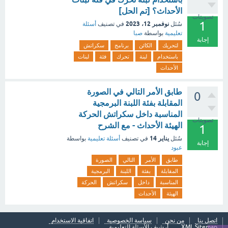
الأحداث؟ [تم الحل]
تصويتات
1
نوفمبر 12، 2023
سُئل
في تصنيف
أسئلة
تعليمية
بواسطة
صبا
إجابة
لتحريك
الكائن
برنامج
سكراتش
باستخدام
لبنة
تحرك
فئة
لبنات
الأحداث
طابق الأمر التالي في الصورة
0
المقابلة بفئة اللبنة البرمجية
المناسبة داخل سكراتش الحركة
تصويتات
الهيئة الأحداث - مع الشرح
1
يناير 14
سُئل
في تصنيف
أسئلة تعليمية
بواسطة
إجابة
عبود
طابق
الأمر
التالي
الصورة
المقابلة
بفئة
اللبنة
البرمجية
المناسبة
داخل
سكراتش
الحركة
الهيئة
الأحداث
اتصل بنا
من نحن
سياسة الخصوصية
اتفاقية الاستخدام
XML Sitemap
أرشيف الأسئلة التعليمية