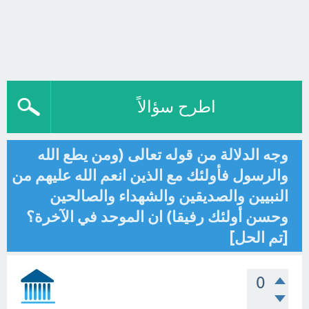
اطرح سؤالاً
وجه الدلالة من قوله تعالى (ومن يطع الله
والرسول فأولئك مع الذين انعم الله عليهم من
النبيين والصديقين والشهداء والصالحين
وحسن أولئك رفيقا) ان الموحد في الآخرة؟
[تم الحل]
0