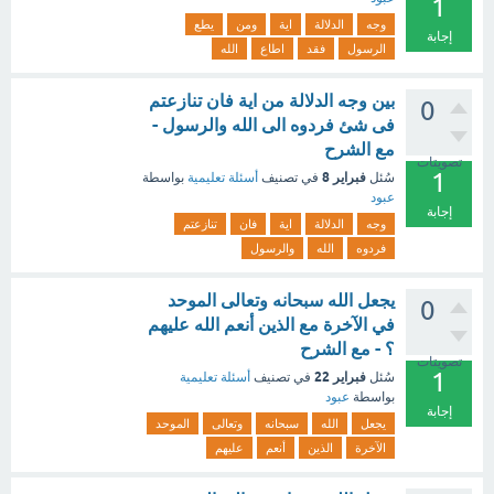
1
وجه
الدلالة
اية
ومن
يطع
إجابة
الرسول
فقد
اطاع
الله
بين وجه الدلالة من اية فان تنازعتم
0
فى شئ فردوه الى الله والرسول -
مع الشرح
تصويتات
1
فبراير 8
سُئل
في تصنيف
أسئلة تعليمية
بواسطة
عبود
إجابة
وجه
الدلالة
اية
فان
تنازعتم
فردوه
الله
والرسول
يجعل الله سبحانه وتعالى الموحد
0
في الآخرة مع الذين أنعم الله عليهم
؟ - مع الشرح
تصويتات
1
فبراير 22
سُئل
في تصنيف
أسئلة تعليمية
بواسطة
عبود
إجابة
يجعل
الله
سبحانه
وتعالى
الموحد
الآخرة
الذين
أنعم
عليهم