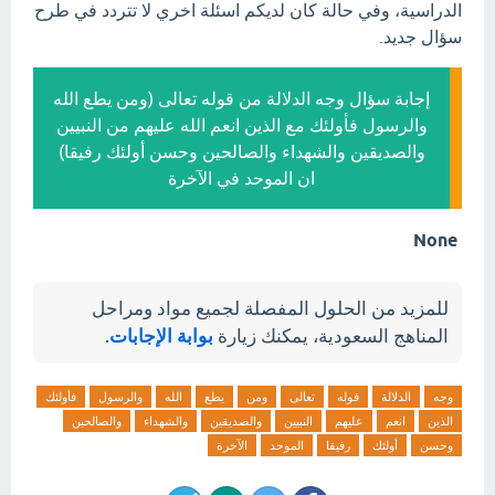
الدراسية، وفي حالة كان لديكم اسئلة اخري لا تتردد في طرح
سؤال جديد.
إجابة سؤال وجه الدلالة من قوله تعالى (ومن يطع الله
والرسول فأولئك مع الذين انعم الله عليهم من النبيين
والصديقين والشهداء والصالحين وحسن أولئك رفيقا)
ان الموحد في الآخرة
None
للمزيد من الحلول المفصلة لجميع مواد ومراحل
المناهج السعودية، يمكنك زيارة
بوابة الإجابات
.
وجه
الدلالة
قوله
تعالى
ومن
يطع
الله
والرسول
فأولئك
الذين
انعم
عليهم
النبيين
والصديقين
والشهداء
والصالحين
وحسن
أولئك
رفيقا
الموحد
الآخرة