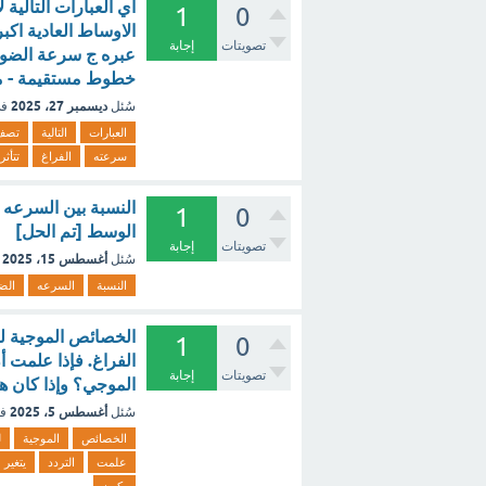
اي العبارات التالي
1
0
الاوساط العادية اك
تصويتات
إجابة
عبره ج سرعة الضوء 
خطوط مستقيمة - م
ديسمبر 27، 2025
سُئل
في
العبارات
التالية
تصف
سرعته
الفراغ
تتأثر
النسبة بين السرعه
1
0
الوسط [تم الحل]
تصويتات
إجابة
أغسطس 15، 2025
سُئل
النسبة
السرعه
الض
الخصائص الموجية لل
1
0
الفراغ. فإذا علمت أ
تصويتات
إجابة
الموجي؟ وإذا كان ه
أغسطس 5، 2025
سُئل
ف
الخصائص
الموجية
ل
علمت
التردد
يتغير