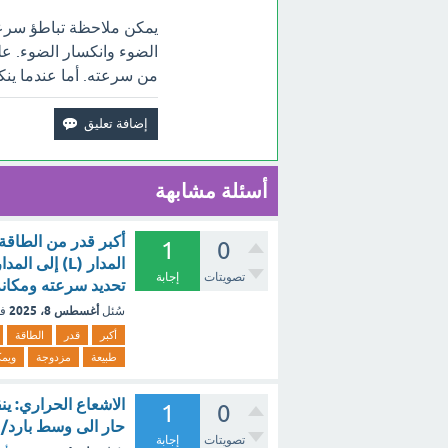
يمكن ملاحظة تباطؤ سرعة
الضوء وانكسار الضوء. ع
من سرعته. أما عندما ينك
أسئلة مشابهة
أكبر قدر من الطاقة ت
1
0
تصويتات
إجابة
تحديد سرعته ومكانه
أغسطس 8، 2025
سُئل
ف
أكبر
قدر
الطاقة
طبيعة
مزدوجة
ويم
الاشعاع الحراري: ين
1
0
حار الى وسط بارد/ ي
تصويتات
إجابة