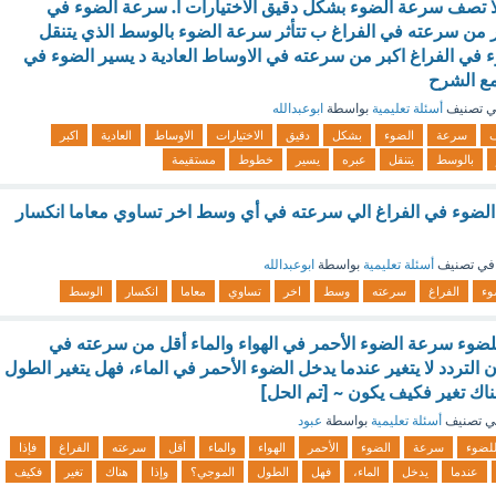
ة لا تصف سرعة الضوء بشكل دقيق الاختيارات أ. سرعة الضوء في
بر من سرعته في الفراغ ب تتأثر سرعة الضوء بالوسط الذي يتنقل
في الفراغ اكبر من سرعته في الاوساط العادية د يسير الضوء في
ع الشرح
 تصنيف
أسئلة تعليمية
بواسطة
ابوعبدالله
سرعة
الضوء
بشكل
دقيق
الاختيارات
الاوساط
العادية
اكبر
بالوسط
يتنقل
عبره
يسير
خطوط
مستقيمة
 الضوء في الفراغ الي سرعته في أي وسط اخر تساوي معاما انكسار
في تصنيف
أسئلة تعليمية
بواسطة
ابوعبدالله
وء
الفراغ
سرعته
وسط
اخر
تساوي
معاما
انكسار
الوسط
ضوء سرعة الضوء الأحمر في الهواء والماء أقل من سرعته في
ن التردد لا يتغير عندما يدخل الضوء الأحمر في الماء، فهل يتغير الطول
ناك تغير فكيف يكون ~ [تم الحل]
ي تصنيف
أسئلة تعليمية
بواسطة
عبود
لضوء
سرعة
الضوء
الأحمر
الهواء
والماء
أقل
سرعته
الفراغ
فإذا
عندما
يدخل
الماء،
فهل
الطول
الموجي؟
وإذا
هناك
تغير
فكيف