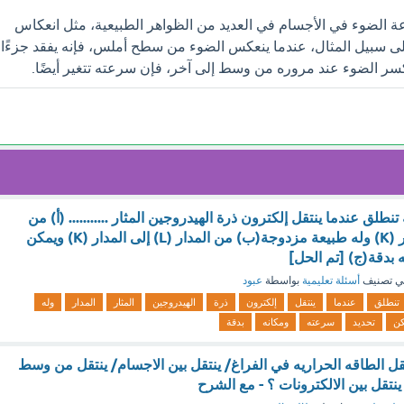
 الضوء في الأجسام في العديد من الظواهر الطبيعية، مثل انعكاس
لى سبيل المثال، عندما ينعكس الضوء من سطح أملس، فإنه يفقد جزءًا
سر الضوء عند مروره من وسط إلى آخر، فإن سرعته تتغير أيضًا.
نطلق عندما ينتقل إلكترون ذرة الهيدروجين المثار ........... (أ) من
المدار (L) إلى المدار (K) وله طبيعة مزدوجة(ب) من المدار (L) إلى المدار (K) ويمكن
 بدقة(ج) [تم الحل]
ي تصنيف
أسئلة تعليمية
بواسطة
عبود
تنطلق
عندما
ينتقل
إلكترون
ذرة
الهيدروجين
المثار
المدار
وله
كن
تحديد
سرعته
ومكانه
بدقة
قل الطاقه الحراريه في الفراغ/ ينتقل بين الاجسام/ ينتقل من وسط
نتقل بين الالكترونات ؟ - مع الشرح