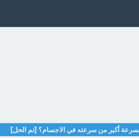
 بسرعة أكبر من سرعته في الاجسام؟ [تم الحل]