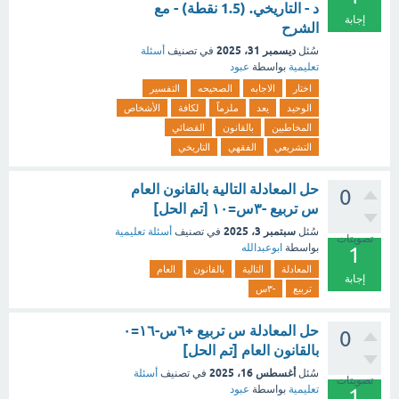
د - التاريخي. (1.5 نقطة) - مع
إجابة
الشرح
ديسمبر 31، 2025
سُئل
في تصنيف
أسئلة
تعليمية
بواسطة
عبود
اختار
الاجابه
الصحيحه
التفسير
الوحيد
يعد
ملزماً
لكافة
الأشخاص
المخاطبين
بالقانون
القضائي
التشريعي
الفقهي
التاريخي
حل المعادلة التالية بالقانون العام
0
س تربيع -٣س=١٠ [تم الحل]
سبتمبر 3، 2025
سُئل
في تصنيف
أسئلة تعليمية
تصويتات
بواسطة
ابوعبدالله
1
المعادلة
التالية
بالقانون
العام
إجابة
تربيع
-٣س
حل المعادلة س تربيع +٦س-١٦=٠
0
بالقانون العام [تم الحل]
أغسطس 16، 2025
سُئل
في تصنيف
أسئلة
تصويتات
تعليمية
بواسطة
عبود
1