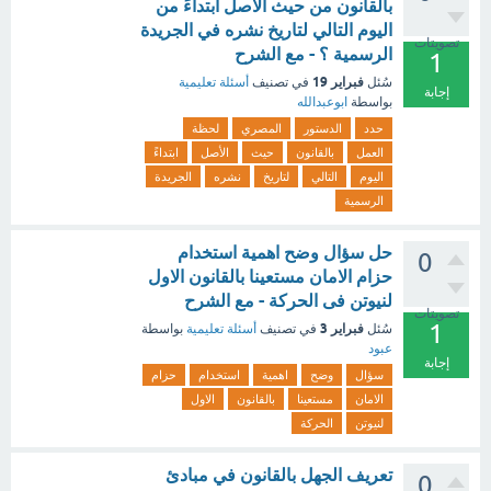
بالقانون من حيث الأصل ابتداءً من
اليوم التالي لتاريخ نشره في الجريدة
تصويتات
الرسمية ؟ - مع الشرح
1
فبراير 19
سُئل
في تصنيف
أسئلة تعليمية
إجابة
بواسطة
ابوعبدالله
حدد
الدستور
المصري
لحظة
العمل
بالقانون
حيث
الأصل
ابتداءً
اليوم
التالي
لتاريخ
نشره
الجريدة
الرسمية
حل سؤال وضح اهمية استخدام
0
حزام الامان مستعينا بالقانون الاول
لنيوتن فى الحركة - مع الشرح
تصويتات
1
فبراير 3
سُئل
في تصنيف
أسئلة تعليمية
بواسطة
عبود
إجابة
سؤال
وضح
اهمية
استخدام
حزام
الامان
مستعينا
بالقانون
الاول
لنيوتن
الحركة
تعريف الجهل بالقانون في مبادئ
0