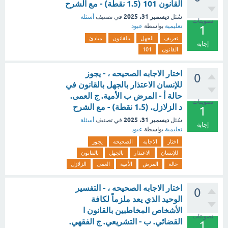
القانون 101 (1.5 نقطة) - مع الشرح
ديسمبر 31، 2025
سُئل
في تصنيف
أسئلة
تصويتات
تعليمية
بواسطة
عبود
1
تعريف
الجهل
بالقانون
مبادئ
إجابة
القانون
101
اختار الاجابه الصحيحه ، - يجوز
0
للإنسان الاعتذار بالجهل بالقانون في
حالة أ - المرض ب الأمية. ج العمى.
تصويتات
د الزلازل. (1.5 نقطة) - مع الشرح
1
ديسمبر 31، 2025
سُئل
في تصنيف
أسئلة
إجابة
تعليمية
بواسطة
عبود
اختار
الاجابه
الصحيحه
يجوز
للإنسان
الاعتذار
بالجهل
بالقانون
حالة
المرض
الأمية
العمى
الزلازل
اختار الاجابه الصحيحه ، - التفسير
0
الوحيد الذي يعد ملزماً لكافة
الأشخاص المخاطبين بالقانون ا
تصويتات
القضائي. ب - التشريعي. ج الفقهي.
1