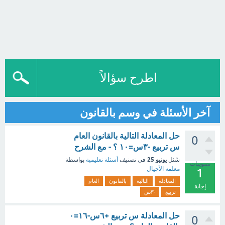
اطرح سؤالاً
آخر الأسئلة في وسم بالقانون
حل المعادلة التالية بالقانون العام
0
س تربيع -٣س=١٠ ؟ - مع الشرح
يونيو 25
سُئل
في تصنيف
أسئلة تعليمية
بواسطة
تصويتات
معلمة الأجيال
1
المعادلة
التالية
بالقانون
العام
إجابة
تربيع
-٣س
حل المعادلة س تربيع +٦س-١٦=٠
0