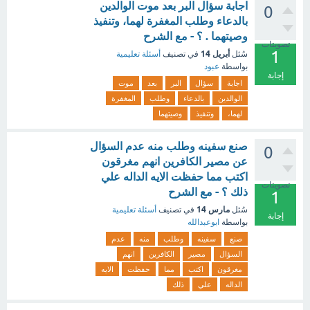
اجابة سؤال البر بعد موت الوالدين
0
بالدعاء وطلب المغفرة لهما، وتنفيذ
وصيتهما . ؟ - مع الشرح
تصويتات
1
أبريل 14
سُئل
في تصنيف
أسئلة تعليمية
بواسطة
عبود
إجابة
اجابة
سؤال
البر
بعد
موت
الوالدين
بالدعاء
وطلب
المغفرة
لهما،
وتنفيذ
وصيتهما
صنع سفينه وطلب منه عدم السؤال
0
عن مصير الكافرين انهم مغرقون
اكتب مما حفظت الايه الداله علي
تصويتات
ذلك ؟ - مع الشرح
1
مارس 14
سُئل
في تصنيف
أسئلة تعليمية
إجابة
بواسطة
ابوعبدالله
صنع
سفينه
وطلب
منه
عدم
السؤال
مصير
الكافرين
انهم
مغرقون
اكتب
مما
حفظت
الايه
الداله
علي
ذلك