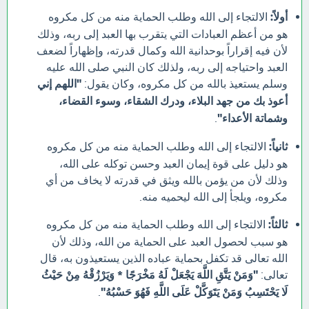
أولاً:
الالتجاء إلى الله وطلب الحماية منه من كل مكروه
هو من أعظم العبادات التي يتقرب بها العبد إلى ربه، وذلك
لأن فيه إقراراً بوحدانية الله وكمال قدرته، وإظهاراً لضعف
العبد واحتياجه إلى ربه، ولذلك كان النبي صلى الله عليه
وسلم يستعيذ بالله من كل مكروه، وكان يقول:
"اللهم إني
أعوذ بك من جهد البلاء، ودرك الشقاء، وسوء القضاء،
وشماتة الأعداء"
.
ثانياً:
الالتجاء إلى الله وطلب الحماية منه من كل مكروه
هو دليل على قوة إيمان العبد وحسن توكله على الله،
وذلك لأن من يؤمن بالله ويثق في قدرته لا يخاف من أي
مكروه، ويلجأ إلى الله ليحميه منه.
ثالثاً:
الالتجاء إلى الله وطلب الحماية منه من كل مكروه
هو سبب لحصول العبد على الحماية من الله، وذلك لأن
الله تعالى قد تكفل بحماية عباده الذين يستعيذون به، قال
تعالى:
"وَمَنْ يَتَّقِ اللَّهَ يَجْعَلْ لَهُ مَخْرَجًا * وَيَرْزُقْهُ مِنْ حَيْثُ
لَا يَحْتَسِبُ وَمَنْ يَتَوَكَّلْ عَلَى اللَّهِ فَهُوَ حَسْبُهُ"
.