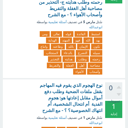
رحمته وطلب هدايته ج- التحذير من
مصاحبة أهل الغفلة والتفريط
وأصحاب الأهواء ؟ - مع الشرح
مارس 5
سُئل
في تصنيف
أسئلة تعليمية
بواسطة
ابوعبدالله
استنبط
الفائدة
قوله
تعالى
ومن
يهد
الله
فهو
المهتد
الهداية
تكون
الإيمان
بالله
وطاعته
واتباع
سبيله
التضرع
بالدعاء
لاستجلاب
رحمته
وطلب
هدايته
التحذير
مصاحبة
أهل
الغفلة
والتفريط
وأصحاب
الأهواء
نوع الهجوم الذي يقوم فيه المهاجم
0
بقفل ملفات الضحية وطلب دفع
أموال مقابل إعادتها هو: هجوم
تصويتات
الفدية أم انتحال الشخصية، أم
1
انتهاك الخصوصية؟ ؟ - مع الشرح
إجابة
مارس 1
سُئل
في تصنيف
أسئلة تعليمية
بواسطة
ابوعبدالله