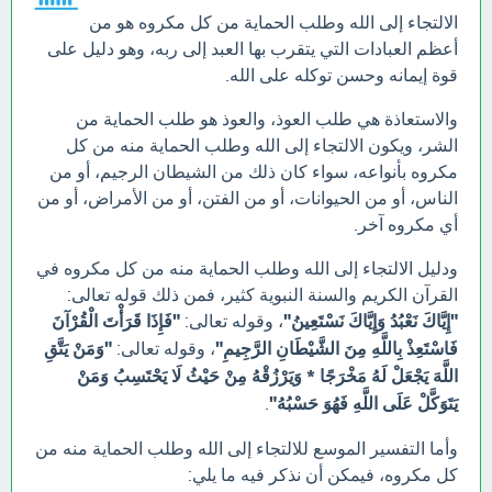
الالتجاء إلى الله وطلب الحماية من كل مكروه هو من
أعظم العبادات التي يتقرب بها العبد إلى ربه، وهو دليل على
قوة إيمانه وحسن توكله على الله.
والاستعاذة هي طلب العوذ، والعوذ هو طلب الحماية من
الشر، ويكون الالتجاء إلى الله وطلب الحماية منه من كل
مكروه بأنواعه، سواء كان ذلك من الشيطان الرجيم، أو من
الناس، أو من الحيوانات، أو من الفتن، أو من الأمراض، أو من
أي مكروه آخر.
ودليل الالتجاء إلى الله وطلب الحماية منه من كل مكروه في
القرآن الكريم والسنة النبوية كثير، فمن ذلك قوله تعالى:
"إِيَّاكَ نَعْبُدُ وَإِيَّاكَ نَسْتَعِينُ"
، وقوله تعالى:
"فَإِذَا قَرَأْتَ الْقُرْآنَ
فَاسْتَعِذْ بِاللَّهِ مِنَ الشَّيْطَانِ الرَّجِيمِ"
، وقوله تعالى:
"وَمَنْ يَتَّقِ
اللَّهَ يَجْعَلْ لَهُ مَخْرَجًا * وَيَرْزُقْهُ مِنْ حَيْثُ لَا يَحْتَسِبُ وَمَنْ
يَتَوَكَّلْ عَلَى اللَّهِ فَهُوَ حَسْبُهُ"
.
وأما التفسير الموسع للالتجاء إلى الله وطلب الحماية منه من
كل مكروه، فيمكن أن نذكر فيه ما يلي: