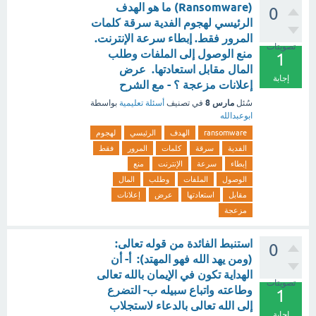
(Ransomware) ما هو الهدف
0
الرئيسي لهجوم الفدية سرقة كلمات
المرور فقط. إبطاء سرعة الإنترنت.
تصويتات
منع الوصول إلى الملفات وطلب
1
المال مقابل استعادتها. عرض
إجابة
إعلانات مزعجة ؟ - مع الشرح
مارس 8
سُئل
في تصنيف
أسئلة تعليمية
بواسطة
ابوعبدالله
ransomware
الهدف
الرئيسي
لهجوم
الفدية
سرقة
كلمات
المرور
فقط
إبطاء
سرعة
الإنترنت
منع
الوصول
الملفات
وطلب
المال
مقابل
استعادتها
عرض
إعلانات
مزعجة
استنبط الفائدة من قوله تعالى:
0
(ومن يهد الله فهو المهتد): أ- أن
الهداية تكون في الإيمان بالله تعالى
تصويتات
وطاعته واتباع سبيله ب- التضرع
1
إلى الله تعالى بالدعاء لاستجلاب
إجابة