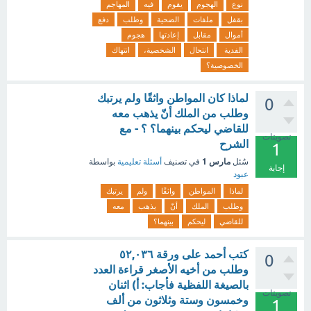
نوع
الهجوم
يقوم
فيه
المهاجم
بقفل
ملفات
الضحية
وطلب
دفع
أموال
مقابل
إعادتها
هجوم
الفدية
انتحال
الشخصية،
انتهاك
الخصوصية؟
لماذا كان المواطن واثقًا ولم يرتبك
0
وطلب من الملك أنّ يذهب معه
للقاضي ليحكم بينهما؟ ؟ - مع
تصويتات
الشرح
1
مارس 1
سُئل
في تصنيف
أسئلة تعليمية
بواسطة
إجابة
عبود
لماذا
المواطن
واثقًا
ولم
يرتبك
وطلب
الملك
أنّ
يذهب
معه
للقاضي
ليحكم
بينهما؟
كتب أحمد على ورقة ٥٢,٠٣٦
0
وطلب من أخيه الأصغر قراءة العدد
بالصيغة اللفظية فأجاب: أ) اثنان
تصويتات
وخمسون وستة وثلاثون من ألف
1