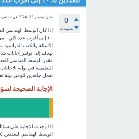
للعددين ٥، ١٠ إلى أقرب عدد كلي
سُئل
نوفمبر 22، 2024
في تصنيف
أ
0
تصويتات
١٠ إلى أقرب عدد كلي - مرحباً بك في
الأسئلة والكتب الدراسية. 
نهدف إلى توفير إجابات شام
التعليمية.في بوابة الاجابا
نعمل جاهدين لتوفير بيئة تع
الإجابة الصحيحة لسؤ
اذا وجدت الإجابة علي سؤال