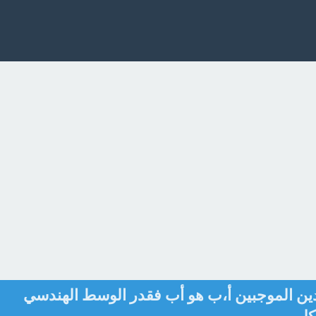
دين الموجبين أ،ب هو أب فقدر الوسط الهندسي