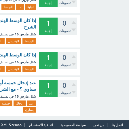
سُئل
في تصنيف
أس
تصويتات
إجابة
اجابة
اذا
الوسط
1
0
الشرح
تصويتات
إجابة
مارس 16
سُئل
في تصني
الوسط
الهندسي
لل
إذا كان الوسط الهندسي للعددين ٩، ص هو ١٥
1
0
مارس 16
سُئل
في تصني
تصويتات
إجابة
الوسط
الهندسي
لل
1
0
يساوي ؟ - مع الشر
تصويتات
إجابة
مارس 16
سُئل
في تصني
عند
إدخال
خمسه
يساوي
اتصل بنا
من نحن
سياسة الخصوصية
اتفاقية الاستخدام
XML Sitemap