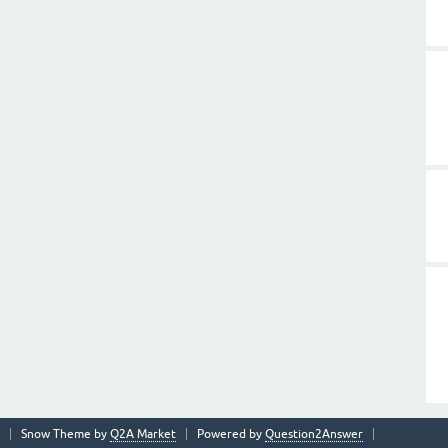
Snow Theme by
Q2A Market
Powered by
Question2Answer