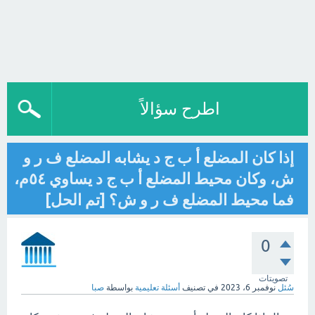
اطرح سؤالاً
إذا كان المضلع أ ب ج د يشابه المضلع ف ر و
ش، وكان محيط المضلع أ ب ج د يساوي ٥٤م،
فما محيط المضلع ف ر و ش؟ [تم الحل]
0
تصويتات
سُئل
نوفمبر 6، 2023
في تصنيف
أسئلة تعليمية
بواسطة
صبا