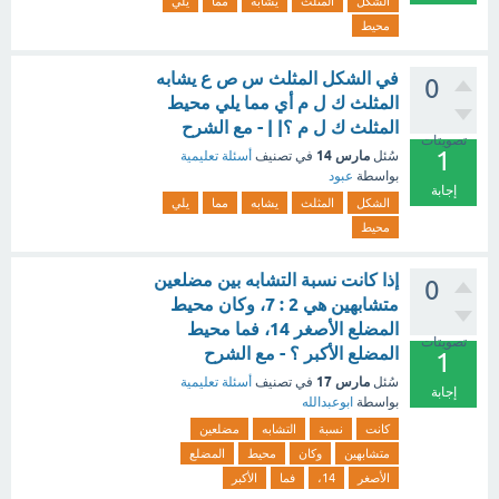
الشكل
المثلث
يشابه
مما
يلي
محيط
في الشكل المثلث س ص ع يشابه
0
المثلث ك ل م أي مما يلي محيط
المثلث ك ل م ؟| | - مع الشرح
تصويتات
1
مارس 14
سُئل
في تصنيف
أسئلة تعليمية
بواسطة
عبود
إجابة
الشكل
المثلث
يشابه
مما
يلي
محيط
إذا كانت نسبة التشابه بين مضلعين
0
متشابهين هي 2 : 7، وكان محيط
المضلع الأصغر 14، فما محيط
تصويتات
المضلع الأكبر ؟ - مع الشرح
1
مارس 17
سُئل
في تصنيف
أسئلة تعليمية
إجابة
بواسطة
ابوعبدالله
كانت
نسبة
التشابه
مضلعين
متشابهين
وكان
محيط
المضلع
الأصغر
14،
فما
الأكبر