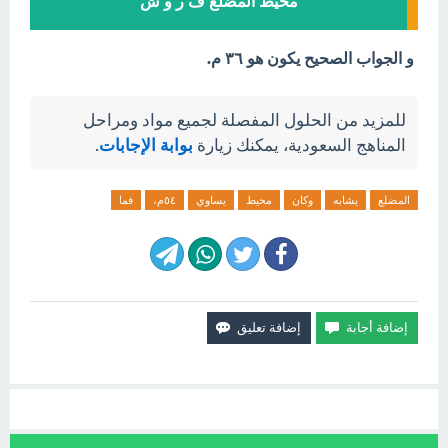
محيط المضلع ف ر و ش
و الجواب الصحيح يكون هو ٣٦ م.
للمزيد من الحلول المفصلة لجميع مواد ومراحل
المناهج السعودية، يمكنك زيارة
بوابة الإجابات
.
المضلع
يشابه
وكان
محيط
يساوي
٥٤م،
فما