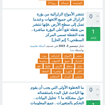
الصحيحة
لمسألة
ربيع؟21
تنتشر الأمواج الزلزالية من بؤرة
0
الزلزال في جميع الاتجهات وعندما
تصل إلى سطح الأرض ،فإنها تنتشر
تصويتات
من نقطة تقع أعلى البؤرة مباشرة ،
1
هذه النقطة تسمى المركز
إجابة
السطحي.؟ [تم الحل]
ديسمبر 3، 2023
سُئل
في تصنيف
أسئلة تعليمية
بواسطة
صبا
تنتشر
الأمواج
الزلزالية
بؤرة
الزلزال
جميع
الاتجهات
وعندما
تصل
سطح
الأرض
،فإنها
تقع
أعلى
البؤرة
مباشرة
النقطة
تسمى
المركز
السطحي
ما الخطوة الأولى التي يجب أن يقوم
0
بها الباحث قبل البدء باستقصائه
حول مشكلة ما ؟ تحليل البيانات .
تصويتات
التحكم بالمتغيرات . جمع المعلومات
1