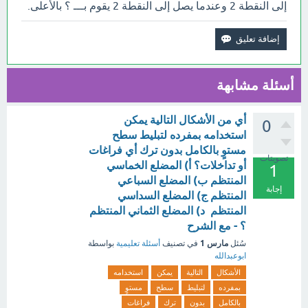
إلى النقطة 2 وعندما يصل إلى النقطة 2 يقوم بـــ ؟ بالأعلى.
أسئلة مشابهة
أي من الأشكال التالية يمكن
0
استخدامه بمفرده لتبليط سطح
مستوٍ بالكامل بدون ترك أي فراغات
تصويتات
أو تداخلات؟ أ) المضلع الخماسي
1
المنتظم ب) المضلع السباعي
إجابة
المنتظم ج) المضلع السداسي
المنتظم د) المضلع الثماني المنتظم
؟ - مع الشرح
مارس 1
سُئل
في تصنيف
أسئلة تعليمية
بواسطة
ابوعبدالله
الأشكال
التالية
يمكن
استخدامه
بمفرده
لتبليط
سطح
مستوٍ
بالكامل
بدون
ترك
فراغات