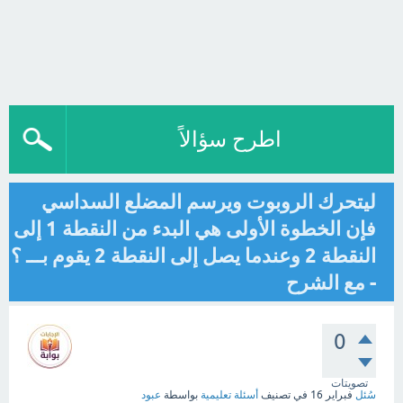
اطرح سؤالاً
ليتحرك الروبوت ويرسم المضلع السداسي
فإن الخطوة الأولى هي البدء من النقطة 1 إلى
النقطة 2 وعندما يصل إلى النقطة 2 يقوم بـــ ؟
- مع الشرح
0
تصويتات
سُئل
فبراير 16
في تصنيف
أسئلة تعليمية
بواسطة
عبود