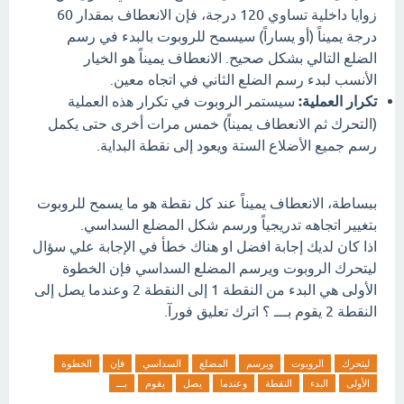
زوايا داخلية تساوي 120 درجة، فإن الانعطاف بمقدار 60
درجة يميناً (أو يساراً) سيسمح للروبوت بالبدء في رسم
الضلع التالي بشكل صحيح. الانعطاف يميناً هو الخيار
الأنسب لبدء رسم الضلع الثاني في اتجاه معين.
تكرار العملية:
سيستمر الروبوت في تكرار هذه العملية
(التحرك ثم الانعطاف يميناً) خمس مرات أخرى حتى يكمل
رسم جميع الأضلاع الستة ويعود إلى نقطة البداية.
ببساطة، الانعطاف يميناً عند كل نقطة هو ما يسمح للروبوت
بتغيير اتجاهه تدريجياً ورسم شكل المضلع السداسي.
اذا كان لديك إجابة افضل او هناك خطأ في الإجابة علي سؤال
ليتحرك الروبوت ويرسم المضلع السداسي فإن الخطوة
الأولى هي البدء من النقطة 1 إلى النقطة 2 وعندما يصل إلى
النقطة 2 يقوم بـــ ؟ اترك تعليق فورآ.
ليتحرك
الروبوت
ويرسم
المضلع
السداسي
فإن
الخطوة
الأولى
البدء
النقطة
وعندما
يصل
يقوم
بـــ