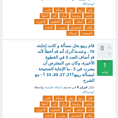
ابوعبدالله
قام
ربيع
بحل
مسألة
كانت
إجابته
وعندما
أدرك
أنه
أخطأ
لأنه
أضاف
العدد
الخطوة
الأخيرة،
وكان
المفترض
يضرب
الإجابة
الصحيحة
لمسألة
قام ربيع بحل مسألة و كانت إجابته
0
10 ، وعندما أدرك أنه قد أخطأ لأنه
قد أضاف العدد 3 في الخطوة
تصويتات
الأخيرة، وكان من المفترض أن
1
يضرب في 3 . ما الإجابة الصحيحة
إجابة
لمسألة ربيع؟21. 27. 30. 33 ؟ - مع
الشرح
فبراير 8
سُئل
في تصنيف
أسئلة تعليمية
بواسطة
ابوعبدالله
قام
ربيع
بحل
مسألة
كانت
إجابته
وعندما
أدرك
أنه
أخطأ
لأنه
أضاف
العدد
الخطوة
الأخيرة،
وكان
المفترض
يضرب
الإجابة