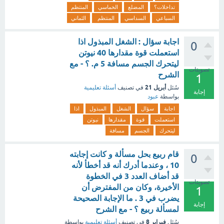
تداخلات؟
المضلع
الخماسي
المنتظم
السباعي
السداسي
المنتظم
الثماني
اجابة سؤال : الشغل المبذول اذا
0
استعملت قوة مقدارها 40 نيوتن
ليتحرك الجسم مسافة 5 م. ؟ - مع
تصويتات
الشرح
1
أبريل 21
سُئل
في تصنيف
أسئلة تعليمية
إجابة
بواسطة
عبود
اجابة
سؤال
الشغل
المبذول
اذا
استعملت
قوة
مقدارها
نيوتن
ليتحرك
الجسم
مسافة
قام ربيع بحل مسألة و كانت إجابته
0
10 ، وعندما أدرك أنه قد أخطأ لأنه
قد أضاف العدد 3 في الخطوة
تصويتات
الأخيرة، وكان من المفترض أن
1
يضرب في 3 . ما الإجابة الصحيحة
إجابة
لمسألة ربيع ؟ - مع الشرح
فبراير 8
سُئل
في تصنيف
أسئلة تعليمية
بواسطة