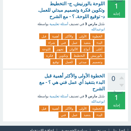
تصويتات
اللوحة بالورنيش. ج- التخطيط
1
وتكوين فكرة وتصميم مبدئي للعمل.
إجابة
د- توقيع اللوحة. ؟ - مع الشرح
مارس 3
سُئل
في تصنيف
أسئلة تعليمية
بواسطة
ابوعبدالله
الخطوة
الأولى
والأكثر
أهمية
قبل
البدء
بتنفيذ
عمل
فني
شراء
أغلى
أنواع
الألوان
تجهيز
اللوحة
بالورنيش
التخطيط
وتكوين
فكرة
وتصميم
مبدئي
للعمل
توقيع
الخطوة الأولى والأكثر أهمية قبل
0
البدء بتنفيذ أي عمل فني هي ؟ - مع
الشرح
تصويتات
1
مارس 3
سُئل
في تصنيف
أسئلة تعليمية
بواسطة
ابوعبدالله
إجابة
الخطوة
الأولى
والأكثر
أهمية
قبل
البدء
بتنفيذ
عمل
فني
اتصل بنا
من نحن
سياسة الخصوصية
اتفاقية الاستخدام