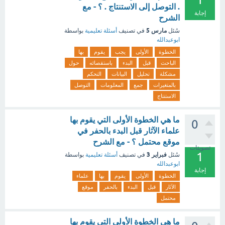
. التوصل إلى الاستنتاج . ؟ - مع
إجابة
الشرح
مارس 5
سُئل
في تصنيف
أسئلة تعليمية
بواسطة
ابوعبدالله
الخطوة
الأولى
يجب
يقوم
بها
الباحث
قبل
البدء
باستقصائه
حول
مشكلة
تحليل
البيانات
التحكم
بالمتغيرات
جمع
المعلومات
التوصل
الاستنتاج
ما هي الخطوة الأولى التي يقوم بها
0
علماء الآثار قبل البدء بالحفر في
موقع محتمل ؟ - مع الشرح
تصويتات
1
فبراير 3
سُئل
في تصنيف
أسئلة تعليمية
بواسطة
ابوعبدالله
إجابة
الخطوة
الأولى
يقوم
بها
علماء
الآثار
قبل
البدء
بالحفر
موقع
محتمل
ما هي الخطوة الأولى التي يقوم بها