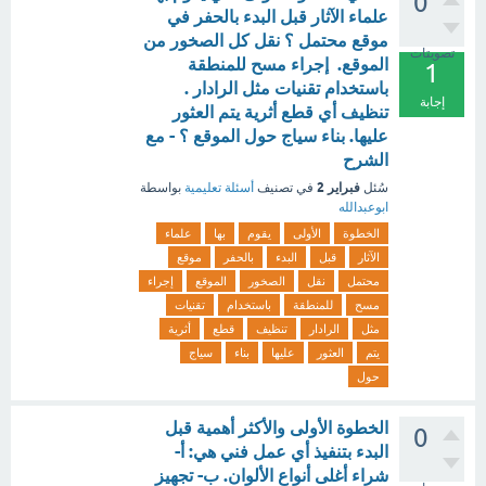
0
علماء الآثار قبل البدء بالحفر في
موقع محتمل ؟ نقل كل الصخور من
تصويتات
الموقع. إجراء مسح للمنطقة
1
باستخدام تقنيات مثل الرادار .
إجابة
تنظيف أي قطع أثرية يتم العثور
عليها. بناء سياج حول الموقع ؟ - مع
الشرح
فبراير 2
سُئل
في تصنيف
أسئلة تعليمية
بواسطة
ابوعبدالله
الخطوة
الأولى
يقوم
بها
علماء
الآثار
قبل
البدء
بالحفر
موقع
محتمل
نقل
الصخور
الموقع
إجراء
مسح
للمنطقة
باستخدام
تقنيات
مثل
الرادار
تنظيف
قطع
أثرية
يتم
العثور
عليها
بناء
سياج
حول
الخطوة الأولى والأكثر أهمية قبل
0
البدء بتنفيذ أي عمل فني هي: أ-
شراء أغلى أنواع الألوان. ب- تجهيز