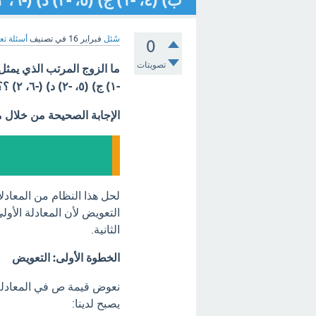
ب) (٤، -١) ج) (٥، -٢) د) (-٦، ٢) ؟ - مع الشرح
سُئل
فبراير 16
في تصنيف
أسئلة تع
0
تصويتات
-١) ج) (٥، -٢) د) (-٦، ٢) ؟؟
الإجابة الصحيحة من خلال 
لحل هذا النظام من المعاد
الثانية.
الخطوة الأولى: التعويض
يصبح لدينا: