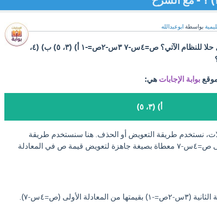
ليمية
بواسطة
ابوعبدالله
ما الزوج المرتب الذي يمثل حلا للنظام الآتي؟ ص=٤س-٧ ٣س-٢ص=-١ أ) (٣، ٥) ب) (٤،
موقع
بوابة الإجابات
هي:
أ) (٣، ٥)
لات، نستخدم طريقة التعويض أو الحذف. هنا سنستخدم طريقة
التعويض لأن المعادلة الأولى ص=٤س-٧ معطاة بصيغة جاهزة لتعويض قيمة ص في المعادلة
نعوض قيمة ص في المعادلة الثانية (٣س-٢ص=-١) بقيمتها من المعادلة الأولى (ص=٤س-٧).