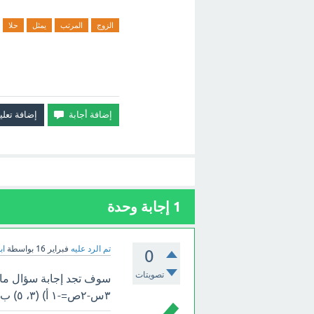
الزوج
المرتب
يمثل
حلا
1
إجابة وحدة
تم الرد عليه
فبراير 16
بواسطة
اب
0
تصويتات
٣س-٢ص=-١ أ) (٣، ٥) ب) (٤، -١) ج) (٥، -٢) د) (-٦، ٢) ؟ بالأعلى.