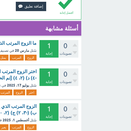
أفضل إجابة
أسئلة مشابهة
ما الزوج المرتب الذي يمثل حلا
1
0
مارس 20
سُئل
في تصني
تصويتات
إجابة
الزوج
المرتب
يمثل
1
0
-٤) د) (٢، ٤) [تم الحل]
تصويتات
إجابة
يوليو 17، 2025
سُئل
في ت
اختر
الزوج
المرتب
1
0
ب) (-٣، ٢) ج) (٢، ٠) د) (٠، -٣) [تم الحل]
تصويتات
إجابة
أغسطس 1، 2025
سُئل
ف
الزوج
المرتب
يعبر