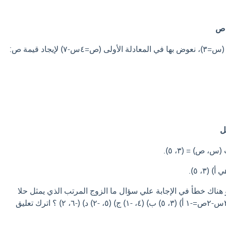
ة ص
لإيجاد قيمة ص:
ل
، ص) = (٣، ٥).
(٣، ٥).
و هناك خطأ في الإجابة علي سؤال ما الزوج المرتب الذي يمثل حلا
للنظام الآتي؟ ص=٤س-٧ ٣س-٢ص=-١ أ) (٣، ٥) ب) (٤، -١) ج) (٥، -٢) د) (-٦، ٢) ؟ اترك تعليق