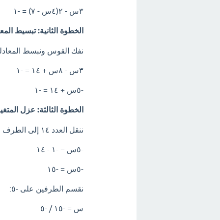
٣س - ٢(٤س - ٧) = -١
الخطوة الثانية: تبسيط المعا
نفك القوس ونبسط المعادلة
٣س - ٨س + ١٤ = -١
-٥س + ١٤ = -١
الخطوة الثالثة: عزل المتغ
ننقل العدد ١٤ إلى الطرف الآخر من المعادلة مع تغيير إشارته:
-٥س = -١ - ١٤
-٥س = -١٥
نقسم الطرفين على -٥:
س = -١٥ / -٥