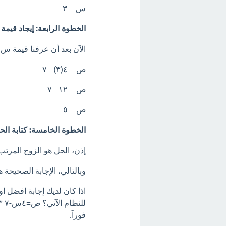
س = ٣
الخطوة الرابعة: إيجاد قيم
الآن بعد أن عرفنا قيمة س (س=٣)، نعوض بها في المعادلة الأولى (ص=٤س-٧) 
ص = ٤(٣) - ٧
ص = ١٢ - ٧
ص = ٥
الخطوة الخامسة: كتابة الح
إذن، الحل هو الزوج المرتب (س
وبالتالي، الإجابة الصحيحة هي أ) 
اذا كان لديك إجابة افضل ا
فورآ.