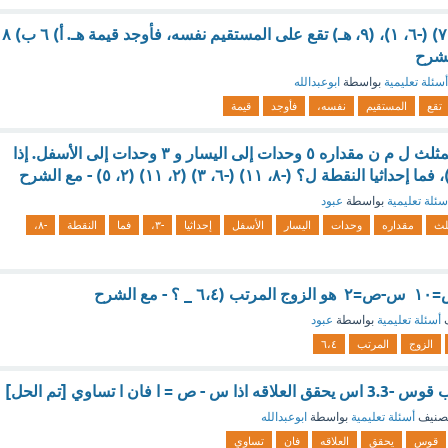
إذا كانت النقاط (٣، ٧) (-٦، ١)، (٩، هـ) تقع على المستقيم نفسه، فأوجد قيمة هـ. أ) ٦ ب) ٨
أسئلة تعليمية
بواسطة
ابوعبدالله
تقع
المستقيم
نفسه،
فأوجد
قيمة
تم إجراء انسحاب للمثلث ل م ن مقداره ٥ وحدات إلى اليسار و ٣ وحدات إلى الأسفل. إذا
سئلة تعليمية
بواسطة
عبود
لث
مقداره
وحدات
اليسار
الأسفل
إحداثيا
-٣،
فما
النقطة
-٨،
 الشرح
ف
أسئلة تعليمية
بواسطة
عبود
الزوج
المرتب
٦،٤
= ا فان ا تساوي [تم الحل]
صنيف
أسئلة تعليمية
بواسطة
ابوعبدالله
قوس
يحقق
العلاقه
فان
تساوي