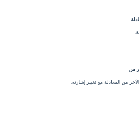
دلة
:
ير س