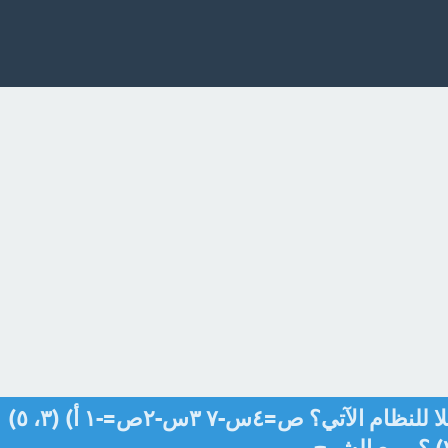
ما الزوج المرتب الذي يمثل حلا للنظام الآتي؟ ص=٤س-٧ ٣س-٢ص=-١ أ) (٣، ٥)