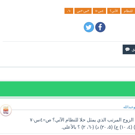
للنظام
الآتي؟
٤س-٧
٣س-٢ص
-٦،
وعبدالله
سوف تجد إجابة سؤال ما الزوج المرتب الذي يمثل حلا للنظام الآتي؟ ص=٤س-٧