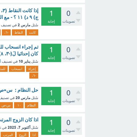
1
0
ج) ٩ د) ١١ ؟ - مع الشرح
تصويتات
إجابة
مارس 2
سُئل
في تصنيف
كانت
النقاط
-٦،
1
0
كان إحداثيا لَ(-٣، ٨)، فما إحداثيا النقطة ل؟ (-٨، ١١) (-٦، ٣) (٢، ١١) (٢، ٥) - مع الشرح
تصويتات
إجابة
يناير 10
سُئل
في تصنيف
أ
إجراء
انسحاب
للمث
-٦،
حل النظام : س+ص=١٠ س-ص=٢ هو الزوج المرتب (٦،٤ _ ؟ - مع
1
0
مارس 20
سُئل
في تصني
تصويتات
إجابة
النظام
١٠
س-ص
اذا كان الزوج المرتب قوس -3.3 اس يحقق العلاقه اذا س - ص 
1
0
أكتوبر 7، 2025
سُئل
في ت
تصويتات
إجابة
اذا
الزوج
المرتب