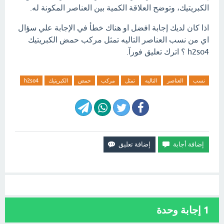
الكبريتيك، وتوضح العلاقة الكمية بين العناصر المكونة له.
اذا كان لديك إجابة افضل او هناك خطأ في الإجابة علي سؤال
اي من نسب العناصر التاليه تمثل مركب حمض الكبريتيك
h2so4 ؟ اترك تعليق فورآ.
نسب
العناصر
التاليه
تمثل
مركب
حمض
الكبريتيك
h2so4
1
إجابة وحدة