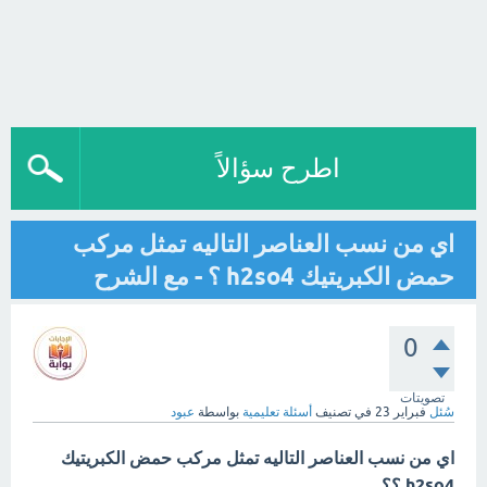
اطرح سؤالاً
اي من نسب العناصر التاليه تمثل مركب
حمض الكبريتيك h2so4 ؟ - مع الشرح
0
تصويتات
سُئل
فبراير 23
في تصنيف
أسئلة تعليمية
بواسطة
عبود
اي من نسب العناصر التاليه تمثل مركب حمض الكبريتيك
h2so4 ؟؟