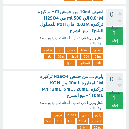
اضيف 10ml من حمض HCI تركيزه
0
0.01M الي ml 500 من H2SO4
تركيزه 0.03M فان PoH للمحلول
تصويتات
الناتج? - مع الشرح
1
يناير 8
سُئل
في تصنيف
أسئلة تعليمية
بواسطة
إجابة
ابوعبدالله
اضيف
10ml
حمض
hci
تركيزه
01m
500
h2so4
03m
فان
poh
للمحلول
الناتج
يلزم .... من حمض H2SO4 تركيزه
0
1M لمعايرة 10mL من KOH
تركيزه M1 : 2mL. 5mL . 20mL.
تصويتات
10mL؟ - مع الشرح
1
يناير 8
سُئل
في تصنيف
أسئلة تعليمية
بواسطة
إجابة
ابوعبدالله
يلزم
حمض
h2so4
تركيزه
لمعايرة
10ml
koh
2ml
5ml
20ml
10ml؟