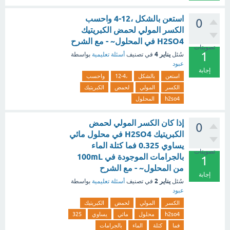
استعن بالشكل ،12-4 واحسب
0
الكسر المولي لحمض الكبريتيك
H2SO4 في المحلول~ - مع الشرح
تصويتات
1
يناير 4
سُئل
في تصنيف
أسئلة تعليمية
بواسطة
عبود
إجابة
استعن
بالشكل
،12-4
واحسب
الكسر
المولي
لحمض
الكبريتيك
h2so4
المحلول
إذا كان الكسر المولي لحمض
0
الكبريتيك H2SO4 في محلول مائي
يساوي 0.325 فما كتلة الماء
تصويتات
بالجرامات الموجودة في 100mL
1
من المحلول~ - مع الشرح
إجابة
يناير 2
سُئل
في تصنيف
أسئلة تعليمية
بواسطة
عبود
الكسر
المولي
لحمض
الكبريتيك
h2so4
محلول
مائي
يساوي
325
فما
كتلة
الماء
بالجرامات