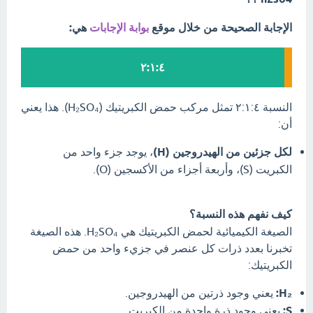
الإجابة الصحيحة من خلال موقع
بوابة الإجابات
هي:
٢:١:٤
النسبة ٢:١:٤ تمثل مركب حمض الكبريتيك (H₂SO₄). هذا يعني
أن:
لكل جزئين من الهيدروجين (H)
، يوجد جزء واحد من
الكبريت (S)، وأربعة أجزاء من الأكسجين (O).
كيف نفهم هذه النسبة؟
الصيغة الكيميائية لحمض الكبريتيك هي H₂SO₄. هذه الصيغة
تخبرنا بعدد ذرات كل عنصر في جزيء واحد من حمض
الكبريتيك:
H₂:
يعني وجود ذرتين من الهيدروجين.
S:
يعني وجود ذرة واحدة من الكبريت.