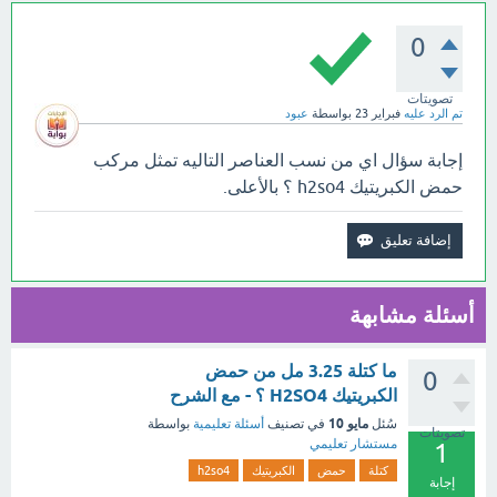
0
تصويتات
تم الرد عليه
فبراير 23
بواسطة
عبود
إجابة سؤال اي من نسب العناصر التاليه تمثل مركب
حمض الكبريتيك h2so4 ؟ بالأعلى.
أسئلة مشابهة
ما كتلة 3.25 مل من حمض
0
الكبريتيك H2SO4 ؟ - مع الشرح
مايو 10
سُئل
في تصنيف
أسئلة تعليمية
بواسطة
تصويتات
مستشار تعليمي
1
كتلة
حمض
الكبريتيك
h2so4
إجابة