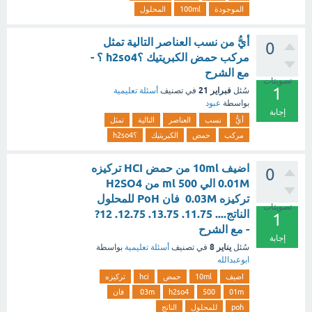
الموجودة
100ml
المحلول
أيُّ من نسب العناصر التالیة تمثل
0
مركب حمض الكبریتیك ؟h2so4 ؟ -
مع الشرح
تصويتات
1
فبراير 21
سُئل
في تصنيف
أسئلة تعليمية
بواسطة
عبود
إجابة
أيُّ
نسب
العناصر
التالیة
تمثل
مركب
حمض
الكبریتیك
؟h2so4
اضيف 10ml من حمض HCI تركيزه
0
0.01M الي ml 500 من H2SO4
تركيزه 0.03M فان PoH للمحلول
تصويتات
الناتج.... 11.75. 13.75. 12.75. 12?
1
- مع الشرح
إجابة
يناير 8
سُئل
في تصنيف
أسئلة تعليمية
بواسطة
ابوعبدالله
اضيف
10ml
حمض
hci
تركيزه
01m
500
h2so4
03m
فان
poh
للمحلول
الناتج