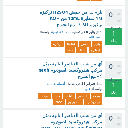
يلزم .... من حمض H2SO4 تركيزه
0
1M لمعايرة 10mL من KOH
تركيزه M1 ؟ - مع الشرح
تصويتات
1
يناير 8
سُئل
في تصنيف
أسئلة تعليمية
بواسطة
ابوعبدالله
إجابة
يلزم
حمض
h2so4
تركيزه
لمعايرة
10ml
koh
أي من نسب العناصر التالية تمثل
0
مركب هيدروكسيد الصوديوم naoh
؟ - مع الشرح
تصويتات
1
فبراير 21
سُئل
في تصنيف
أسئلة تعليمية
بواسطة
عبود
إجابة
نسب
العناصر
التالية
تمثل
مركب
هيدروكسيد
الصوديوم
naoh
أي من نسب العناصر التالية تمثل
0
مركب هيدروكسيد الصوديوم