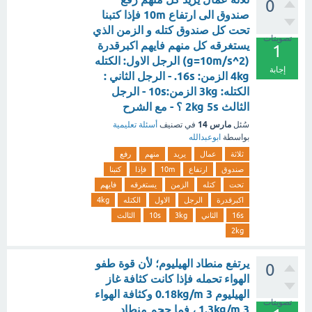
0
صندوق الى ارتفاع 10m فإذا كتبنا
تحت كل صندوق كتله و الزمن الذي
تصويتات
يستغرقه كل منهم فايهم اكبرقدرة
1
(g=10m/s^2) الرجل الاول: الكتله
إجابة
4kg الزمن: 16s. - الرجل الثاني :
الكتله: 3kg الزمن:10s - الرجل
الثالث 2kg 5s ؟ - مع الشرح
مارس 14
سُئل
في تصنيف
أسئلة تعليمية
بواسطة
ابوعبدالله
ثلاثة
عمال
يريد
منهم
رفع
صندوق
ارتفاع
10m
فإذا
كتبنا
تحت
كتله
الزمن
يستغرقه
فايهم
اكبرقدرة
الرجل
الاول
الكتله
4kg
16s
الثاني
3kg
10s
الثالث
2kg
يرتفع منطاد الهيليوم؛ لأن قوة طفو
0
الهواء تحمله فإذا كانت كثافة غاز
الهيليوم 3 0.18kg/m وكثافة الهواء
تصويتات
3 1.3kg/m ، فما حجم منطاد