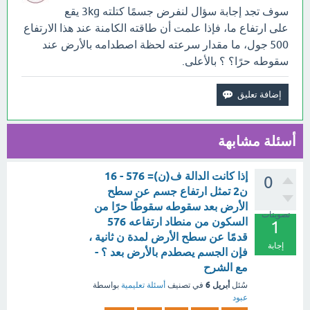
سوف تجد إجابة سؤال لنفرض جسمًا كتلته 3kg يقع
على ارتفاع ما، فإذا علمت أن طاقته الكامنة عند هذا الارتفاع
500 جول، ما مقدار سرعته لحظة اصطدامه بالأرض عند
سقوطه حرًا؟ ؟ بالأعلى.
أسئلة مشابهة
إذا كانت الدالة ف(ن)= 576 - 16
0
ن2 تمثل ارتفاع جسم عن سطح
الأرض بعد سقوطه سقوطًا حرًا من
تصويتات
السكون من منطاد ارتفاعه 576
1
قدمًا عن سطح الأرض لمدة ن ثانية ،
إجابة
فإن الجسم يصطدم بالأرض بعد ؟ -
مع الشرح
أبريل 6
سُئل
في تصنيف
أسئلة تعليمية
بواسطة
عبود