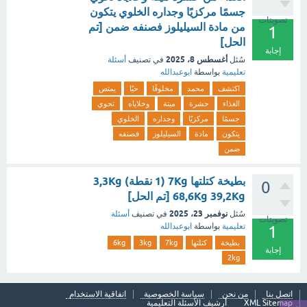
جسمًا مركزيًا وجداره الخلوي يتكون
تصويتات
من مادة السيليلوز فصنفه ضمن [تم
1
الحل]
إجابة
أغسطس 8، 2025
سُئل
في تصنيف
أسئلة
تعليمية
بواسطة
ابوعبدالله
اكتشف
محمد
مخلوقًا
حيًا
يمتص
الغذاء
حشرة
ميتة
وخلاياه
تحوي
جسمًا
مركزيًا
وجداره
الخلوي
يتكون
مادة
السيليلوز
فصنفه
ضمن
بطيخة كتلتها 7Kg (1 نقطة) 3,3Kg
0
68,6Kg 39,2Kg [تم الحل]
نوفمبر 23، 2025
سُئل
في تصنيف
أسئلة
تصويتات
تعليمية
بواسطة
ابوعبدالله
1
بطيخة
كتلتها
7kg
3kg
6kg
إجابة
2kg
اتصل بنا
من نحن
سياسة الخصوصية
اتفاقية الاستخدام
XML Sitemap
أرشيف الأسئلة التعليمية