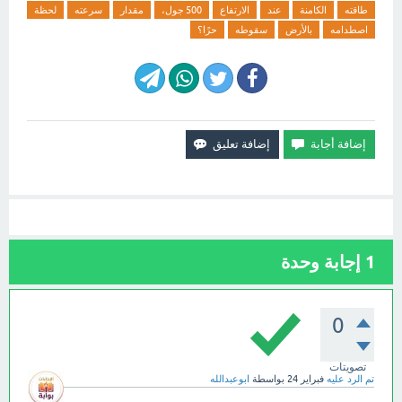
طاقته
الكامنة
عند
الارتفاع
500 جول،
مقدار
سرعته
لحظة
اصطدامه
بالأرض
سقوطه
حرًا؟
1
إجابة وحدة
0
تصويتات
تم الرد عليه
فبراير 24
بواسطة
ابوعبدالله