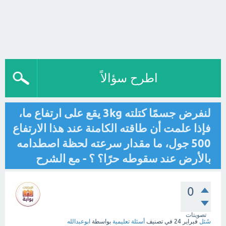
اطرح سؤالاً
لنفرض جسمًا كتلته 3kg يقع على ارتفاع ما،
فإذا علمت أن طاقته الكامنة عند هذا الارتفاع
500 جول، ما مقدار سرعته لحظة اصطدامه
بالأرض عند سقوطه حرًا؟ ؟ - مع الشرح
0
تصويتات
سُئل
فبراير 24
في تصنيف
أسئلة تعليمية
بواسطة
ابوعبدالله