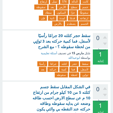
كانت
الدالة
576
تمثل
ارتفاع
جسم
سطح
الأرض
بعد
سقوطه
سقوطًا
حرًا
السكون
منطاد
ارتفاعه
قدمًا
لمدة
ثانية
فإن
الجسم
يصطدم
بالأرض
سقط حجر كتلته 20 جرامًا رأسيًا
0
لأسفل، فما كمية حركته بعد 3 ثوانٍي
من لحظة سقوطه ؟ - مع الشرح
تصويتات
1
مارس 15
سُئل
في تصنيف
أسئلة تعليمية
بواسطة
ابوعبدالله
إجابة
سقط
حجر
كتلته
جرامًا
رأسيًا
لأسفل،
فما
كمية
حركته
بعد
ثوانٍي
لحظة
سقوطه
في الشكل المقابل سقط جسم
0
كتلته 5 من 10 كيلو جرام من ارتفاع
10 م عن سطح الارض احسب طاقه
تصويتات
وضعه عن بدايه سقوطه وطاقه
1
حركته عند النقطه بي والتي يكون
إجابة