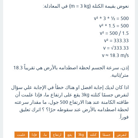
نعوض بقيمة الكتلة (m = 3 kg) في المعادلة:
500 = ½ * 3 * v²
500 = 1.5 * v²
v² = 500 / 1.5
v² = 333.33
v = √333.33
v ≈ 18.3 m/s
إذن، سرعة الجسم لحظة اصطدامه بالأرض هي تقريباً 18.3
متر/ثانية.
اذا كان لديك إجابة افضل او هناك خطأ في الإجابة علي سؤال
لنفرض جسمًا كتلته 3kg يقع على ارتفاع ما، فإذا علمت أن
طاقته الكامنة عند هذا الارتفاع 500 جول، ما مقدار سرعته
لحظة اصطدامه بالأرض عند سقوطه حرًا؟ ؟ اترك تعليق
فورآ.
لنفرض
جسمًا
كتلته
3kg
يقع
ارتفاع
ما،
فإذا
علمت