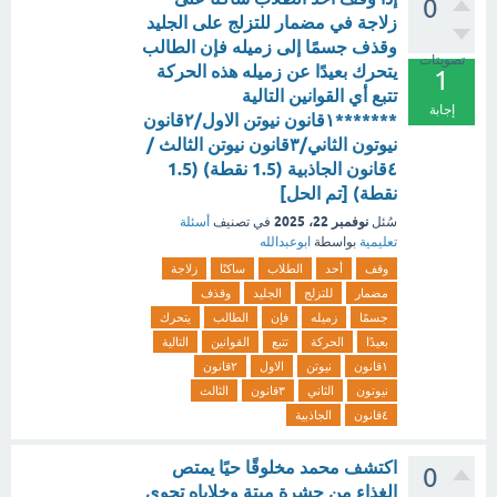
0
زلاجة في مضمار للتزلج على الجليد
وقذف جسمًا إلى زميله فإن الطالب
تصويتات
يتحرك بعيدًا عن زميله هذه الحركة
1
تتبع أي القوانين التالية
إجابة
*******١قانون نيوتن الاول/٢قانون
نيوتون الثاني/٣قانون نيوتن الثالث /
٤قانون الجاذبية (1.5 نقطة) (1.5
نقطة) [تم الحل]
نوفمبر 22، 2025
سُئل
في تصنيف
أسئلة
تعليمية
بواسطة
ابوعبدالله
وقف
أحد
الطلاب
ساكنًا
زلاجة
مضمار
للتزلج
الجليد
وقذف
جسمًا
زميله
فإن
الطالب
يتحرك
بعيدًا
الحركة
تتبع
القوانين
التالية
١قانون
نيوتن
الاول
٢قانون
نيوتون
الثاني
٣قانون
الثالث
٤قانون
الجاذبية
اكتشف محمد مخلوقًا حيًا يمتص
0
الغذاء من حشرة ميتة وخلاياه تحوي