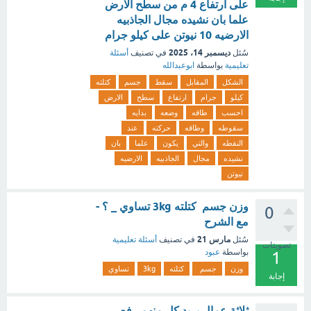
على ارتفاع 4 م من سطح الارض
علما بان نشيده مجال الجاذبيه
الارضيه 10 نيوتن على كيلو جرام
ديسمبر 14، 2025
سُئل
في تصنيف
أسئلة
تعليمية
بواسطة
ابوعبدالله
الشكل
المقابل
سقط
جسم
كتلته
كيلو
جرام
ارتفاع
سطح
الارض
احسب
طاقه
وضعه
بدايه
سقوطه
وطاقه
حركته
عند
النقطه
والتي
يكون
علما
بان
نشيده
مجال
الجاذبيه
الارضيه
نيوتن
وزن جسم كتلته 3kg تساوي _ ؟ -
0
مع الشرح
مارس 21
سُئل
في تصنيف
أسئلة تعليمية
تصويتات
بواسطة
عبود
1
وزن
جسم
كتلته
3kg
تساوي
إجابة
ثلاثة عمال يريد كل منهم رفع