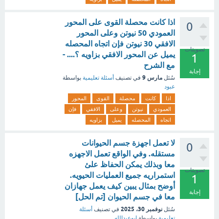
اذا كانت محصلة القوى على المحور
0
العمودي 50 نيوتن وعلى المحور
الافقي 30 نيوتن فإن اتجاه المحصله
تصويتات
يميل عن المحور الافقي بزاويه ؟.... -
1
مع الشرح
إجابة
مارس 9
سُئل
في تصنيف
أسئلة تعليمية
بواسطة
عبود
اذا
كانت
محصلة
القوى
المحور
العمودي
نيوتن
وعلى
الافقي
فإن
اتجاه
المحصله
يميل
بزاويه
لا تعمل اجهزة جسم الحيوانات
0
مستقله. وفي الواقع تعمل الاجهزه
معا وبذلك يمكن الحفاظ علئ
تصويتات
استمراريه جميع العمليات الحيويه.
1
أوضح بمثال يبين كيف يعمل جهازان
إجابة
معا في جسم الحيوان [تم الحل]
نوفمبر 30، 2025
سُئل
في تصنيف
أسئلة
تعليمية
بواسطة
ابوعبدالله