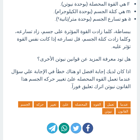
F
هي القوة المحصلة (بوحدة نيوتن).
m
هي كتلة الجسم (بوحدة الكيلوجرام).
a
هو تسارع الجسم (بوحدة متر/ثانية²).
ببساطة، كلما زادت القوة المؤثرة على جسم، زاد تسارعه،
وكلما زادت كتلة الجسم، قل تسارعه إذا كانت نفس القوة
تؤثر عليه.
هل تود معرفة المزيد عن قوانين نيوتن الأخرى؟
اذا كان لديك إجابة افضل او هناك خطأ في الإجابة علي سؤال
عندما تعمل القوه المحصله علئ تغيير حركه الجسم هذا
القانون نيوتن اترك تعليق فورآ.
عندما
تعمل
القوه
المحصله
علئ
تغيير
حركه
الجسم
القانون
نيوتن