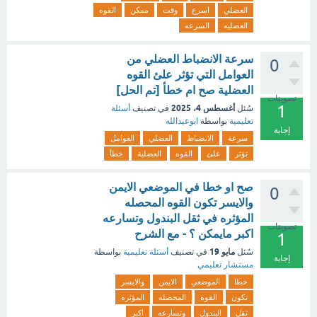
العضلي
اسرع
وقت
ممكن
القوه
العضليه
السرعه
سرعة الانضباط العضلي من
0
العوامل التي تؤثر علئ القوه
العضلية صح ام خطأ [تم الحل]
تصويتات
1
أغسطس 4، 2025
سُئل
في تصنيف
أسئلة
تعليمية
بواسطة
ابوعبدالله
إجابة
سرعة
الانضباط
العضلي
العوامل
تؤثر
علئ
القوه
العضلية
خطأ
صح او خطا في الموضعي الايمن
0
والايسر تكون القوه المحصله
المؤثره في ثقل البندول وتسارعه
تصويتات
اكبر مايمكن ؟ - مع الشرح
1
مايو 19
سُئل
في تصنيف
أسئلة تعليمية
بواسطة
إجابة
مستشار تعليمي
خطا
الموضعي
الايمن
والايسر
تكون
القوه
المحصله
المؤثره
ثقل
البندول
وتسارعه
اكبر