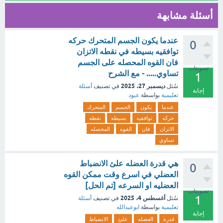
أسئلة مشابهة
عندما يكون الجسم المتحرك حركه
0
توافقيه بسيطه في نقطه الاتزان
فان القوه المحصله على الجسم
تصويتات
تساوي..... - مع الشرح
1
ديسمبر 27، 2025
سُئل
في تصنيف
أسئلة
إجابة
تعليمية
بواسطة
عبود
عندما
يكون
الجسم
المتحرك
حركه
توافقيه
بسيطه
نقطه
الاتزان
فان
القوه
المحصله
تساوي
هي قدرة العضله علئ الانضباط
0
العضلي في اسرع وقت ممكن القوه
العضليه او السرعه [تم الحل]
تصويتات
1
أغسطس 4، 2025
سُئل
في تصنيف
أسئلة
تعليمية
بواسطة
ابوعبدالله
إجابة
قدرة
العضله
علئ
الانضباط