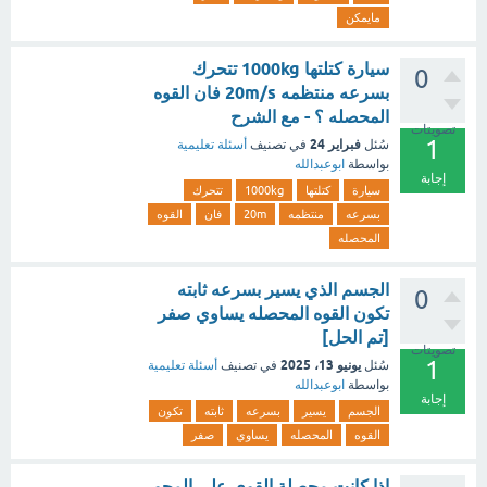
مايمكن
سيارة كتلتها 1000kg تتحرك
0
بسرعه منتظمه 20m/s فان القوه
المحصله ؟ - مع الشرح
تصويتات
1
فبراير 24
سُئل
في تصنيف
أسئلة تعليمية
بواسطة
ابوعبدالله
إجابة
سيارة
كتلتها
1000kg
تتحرك
بسرعه
منتظمه
20m
فان
القوه
المحصله
الجسم الذي يسير بسرعه ثابته
0
تكون القوه المحصله يساوي صفر
[تم الحل]
تصويتات
1
يونيو 13، 2025
سُئل
في تصنيف
أسئلة تعليمية
بواسطة
ابوعبدالله
إجابة
الجسم
يسير
بسرعه
ثابته
تكون
القوه
المحصله
يساوي
صفر
اذا كانت محصلة القوى على المحور