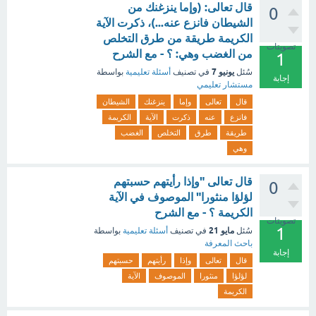
قال تعالى: (وإما ينزغنك من
0
الشيطان فانزع عنه...)، ذكرت الآية
الكريمة طريقة من طرق التخلص
تصويتات
من الغضب وهي: ؟ - مع الشرح
1
يونيو 7
سُئل
في تصنيف
أسئلة تعليمية
بواسطة
إجابة
مستشار تعليمي
قال
تعالى
وإما
ينزغنك
الشيطان
فانزع
عنه
ذكرت
الآية
الكريمة
طريقة
طرق
التخلص
الغضب
وهي
قال تعالى "وإذا رأيتهم حسبتهم
0
لؤلؤا منثورا" الموصوف في الآية
الكريمة ؟ - مع الشرح
تصويتات
1
مايو 21
سُئل
في تصنيف
أسئلة تعليمية
بواسطة
باحث المعرفة
إجابة
قال
تعالى
وإذا
رأيتهم
حسبتهم
لؤلؤا
منثورا
الموصوف
الآية
الكريمة