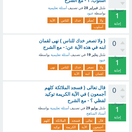
أسلوب: ؟ - مع الشرح
فبراير 28
سُئل
في تصنيف
أسئلة تعليمية
تصويتات
بواسطة
عبود
1
ولا
تُصعِّر
خدك
للناس
الآية
إجابة
أسلوب
( ولا تصعر خدك للناس ) نهى لقمان
0
ابنه في هذه الآية عن: - مع الشرح
يناير 19
سُئل
في تصنيف
أسئلة تعليمية
بواسطة
تصويتات
عبود
1
ولا
تصعر
خدك
للناس
نهى
إجابة
لقمان
ابنه
الآية
قال تعالى ( فسجد الملائكة كلهم
0
أجمعون ) في الآية الكريمة توكيد
لفظي ؟ - مع الشرح
تصويتات
1
يوليو 29
سُئل
في تصنيف
أسئلة تعليمية
بواسطة
أستاذ المناهج
إجابة
قال
تعالى
فسجد
الملائكة
كلهم
أجمعون
الآية
الكريمة
توكيد