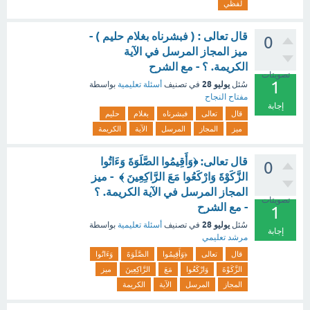
لفظي
قال تعالى : ( فبشرناه بغلام حليم ) -
0
ميز المجاز المرسل في الآية
الكريمة. ؟ - مع الشرح
تصويتات
1
يوليو 28
سُئل
في تصنيف
أسئلة تعليمية
بواسطة
مفتاح النجاح
إجابة
قال
تعالى
فبشرناه
بغلام
حليم
ميز
المجاز
المرسل
الآية
الكريمة
قال تعالى: ﴿وَأَقِيمُوا الصَّلَوَةَ وَءَاتُوا
0
الزَّكَوْةَ وَارْكَعُوا مَعَ الرَّاكِعِينَ ﴾ - ميز
المجاز المرسل في الآية الكريمة. ؟
تصويتات
- مع الشرح
1
يوليو 28
سُئل
في تصنيف
أسئلة تعليمية
بواسطة
إجابة
مرشد تعليمي
قال
تعالى
﴿وَأَقِيمُوا
الصَّلَوَةَ
وَءَاتُوا
الزَّكَوْةَ
وَارْكَعُوا
مَعَ
الرَّاكِعِينَ
ميز
المجاز
المرسل
الآية
الكريمة