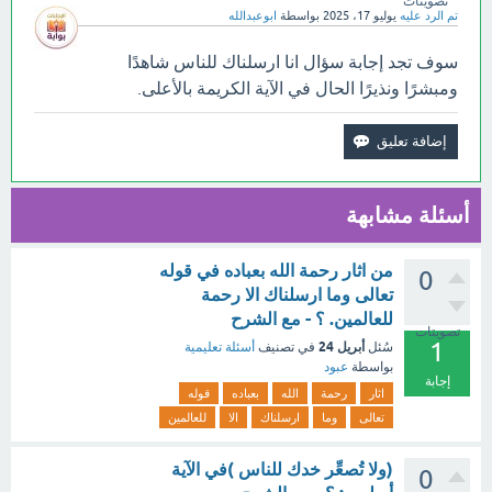
تصويتات
تم الرد عليه
يوليو 17، 2025
بواسطة
ابوعبدالله
سوف تجد إجابة سؤال انا ارسلناك للناس شاهدًا
ومبشرًا ونذيرًا الحال في الآية الكريمة بالأعلى.
أسئلة مشابهة
من اثار رحمة الله بعباده في قوله
0
تعالى وما ارسلناك الا رحمة
للعالمين. ؟ - مع الشرح
تصويتات
1
أبريل 24
سُئل
في تصنيف
أسئلة تعليمية
بواسطة
عبود
إجابة
اثار
رحمة
الله
بعباده
قوله
تعالى
وما
ارسلناك
الا
للعالمين
(ولا تُصعِّر خدك للناس )في الآية
0