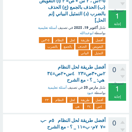
٥-٣س ، ۲ س + ص= ۳ (أ) التعويض
(ب) الحذف بالجمع (ج) الحذف
تصويتات
بالضرب (د) التمثيل البياني [تم
1
الحل]
إجابة
أكتوبر 19، 2025
سُئل
في تصنيف
أسئلة تعليمية
بواسطة
ابوعبدالله
أفضل
طريقة
لحل
النظام
٥-٣س
التعويض
الحذف
بالجمع
بالضرب
التمثيل
البياني
أفضل طريقة لحل النظام
0
٢س+٣ص=٢٣ ٤س+٢ص=٣٤
هي: _ ؟ - مع الشرح
تصويتات
1
مارس 20
سُئل
في تصنيف
أسئلة تعليمية
بواسطة
عبود
إجابة
أفضل
طريقة
لحل
النظام
٢٣
٤س
٣٤
هي
أفضل طريقة لحل النظام ٥م -ب
0
=٧ ٧م- ب=١١ _ ؟ - مع الشرح