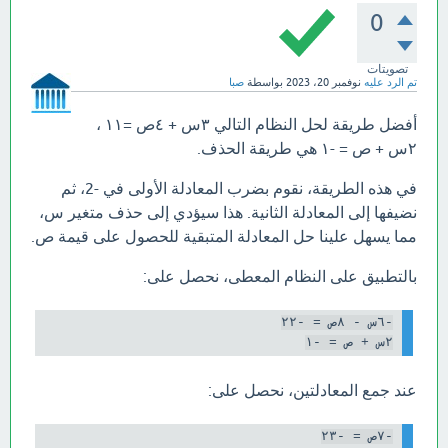
0
تصويتات
تم الرد عليه
نوفمبر 20، 2023
بواسطة
صبا
أفضل طريقة لحل النظام التالي ٣س + ٤ص =١١ ،
٢س + ص = -١ هي طريقة الحذف.
في هذه الطريقة، نقوم بضرب المعادلة الأولى في -2، ثم
نضيفها إلى المعادلة الثانية. هذا سيؤدي إلى حذف متغير س،
مما يسهل علينا حل المعادلة المتبقية للحصول على قيمة ص.
بالتطبيق على النظام المعطى، نحصل على:
٢س + ص = -١

عند جمع المعادلتين، نحصل على:
-٧ص = -٢٣
