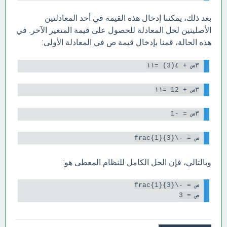
بعد ذلك، يمكننا إدخال هذه القيمة في أحد المعادلتين
الأصليتين لحل المعادلة للحصول على قيمة المتغير الآخر. في
هذه الحالة، قمنا بإدخال قيمة ص في المعادلة الأولى:
٣س + ٤(3) =١١

٣س + 12 =١١

٣س = -1

س = -\frac{1}{3}

وبالتالي، فإن الحل الكامل للنظام المعطى هو:
ص = 3
