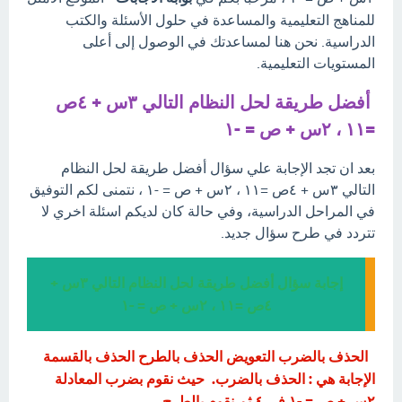
للمناهج التعليمية والمساعدة في حلول الأسئلة والكتب
الدراسية. نحن هنا لمساعدتك في الوصول إلى أعلى
المستويات التعليمية.
أفضل طريقة لحل النظام التالي ٣س + ٤ص
=١١ ، ٢س + ص = -١
بعد ان تجد الإجابة علي سؤال أفضل طريقة لحل النظام
التالي ٣س + ٤ص =١١ ، ٢س + ص = -١ ، نتمنى لكم التوفيق
في المراحل الدراسية، وفي حالة كان لديكم اسئلة اخري لا
تتردد في طرح سؤال جديد.
إجابة سؤال أفضل طريقة لحل النظام التالي ٣س +
٤ص =١١ ، ٢س + ص = -١
الحذف بالضرب التعويض الحذف بالطرح الحذف بالقسمة
الإجابة هي : الحذف بالضرب. حيث نقوم بضرب المعادلة
٢س + ص = -١ في ٤ ثم نقوم بالطرح