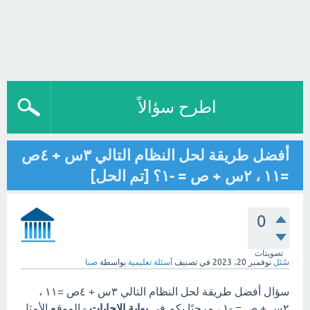
اطرح سؤالاً
أفضل طريقة لحل النظام التالي ٣س + ٤ص
=١١ ، ٢س + ص = -١؟ [تم الحل]
0
تصويتات
سُئل
نوفمبر 20، 2023
في تصنيف
أسئلة تعليمية
بواسطة
صبا
سؤال أفضل طريقة لحل النظام التالي ٣س + ٤ص =١١ ،
٢س + ص = -١ ، مرحبًا بكم في
بوابة الاجابات
- الموقع الأمثل