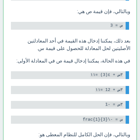
وبالتالي، فإن قيمة ص هي:
ص = 3

بعد ذلك، يمكننا إدخال هذه القيمة في أحد المعادلتين
الأصليتين لحل المعادلة للحصول على قيمة س.
في هذه الحالة، يمكننا إدخال قيمة ص في المعادلة الأولى:
٣س + ٤(3) =١١

٣س + 12 =١١

٣س = -1

س = -\frac{1}{3}

وبالتالي، فإن الحل الكامل للنظام المعطى هو: