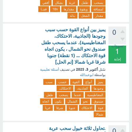
يسحب
طفل
عربة
بشكل
أفقي
لمسافة
وبقوة
مقدارها
10n
فمــا
مقدار
الشغل
بذله
يميز بين أنواع القوة حسب سبب
0
وجودها (الجاذبية، الاحتكاك،
المغناطيسية). عندما يسحب طفل
تصويتات
صندوق نحو الشمال ، يكون اتجاه
1
قوة الاحتكاك ... (1 نقطة) جنوبا
إجابة
شرقا غربا شمالا [تم الحل]
أكتوبر 3، 2025
سُئل
في تصنيف
أسئلة تعليمية
بواسطة
ابوعبدالله
يميز
أنواع
القوة
حسب
سبب
وجودها
الجاذبية،
الاحتكاك،
المغناطيسية
عندما
يسحب
طفل
صندوق
نحو
الشمال
يكون
اتجاه
قوة
الاحتكاك
جنوبا
شرقا
غربا
شمالا
.تحاول ثلاثة خيول سحب عربة
0