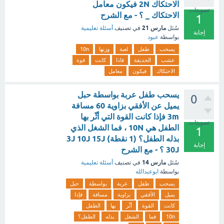
الاحتكاك 2N فيكون معامل
تصويتات
الاحتكاك _ ؟ - مع الشرح
1
مارس 21
سُئل
في تصنيف
أسئلة تعليمية
إجابة
بواسطة
عبود
يسحب
طفل
لعبة
وزنها
10n
عشب
الحديقة
فاذا
كانت
قوة
الاحتكاك
فيكون
معامل
يسحب طفل عربة بواسطة حبل
0
يميل عن الأفقي بزاوية 60 مسافة
3m فإذا كانت القوة التي أثّر بها
تصويتات
الطفل هي 10N ، فما الشغل الذي
1
بذله الطفل؟ (1 نقطة) 3J 10J 15J
إجابة
30J ؟ - مع الشرح
مارس 14
سُئل
في تصنيف
أسئلة تعليمية
بواسطة
ابوعبدالله
يسحب
طفل
عربة
بواسطة
حبل
يميل
الأفقي
بزاوية
مسافة
فإذا
كانت
القوة
أثّر
بها
الطفل
10n
فما
الشغل
بذله
الطفل؟