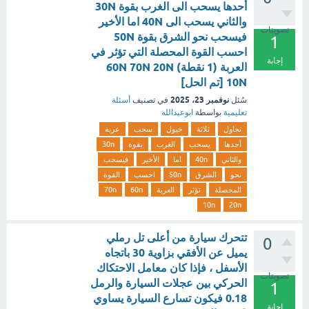
أحدها يسحب الى الغرب بقوة 30N
والثاني يسحب الى 40N اما الأخير
تصويتات
فيسحب نحو الشرق بقوة 50N
1
احسب القوة المحصلة التي تؤثر في
إجابة
العربة (1 نقطة) 60N 70N 20N
10N [تم الحل]
نوفمبر 23، 2025
سُئل
في تصنيف
أسئلة
تعليمية
بواسطة
ابوعبدالله
تحاول
ثلاثة
خيول
سحب
عربة
أحدها
يسحب
الغرب
بقوة
30n
والثاني
40n
اما
الأخير
فيسحب
نحو
الشرق
50n
احسب
القوة
المحصلة
تؤثر
العربة
60n
70n
10n
20n
تتحرك سيارة من أعلى تل رملي
0
يميل عن الأفقي بزاوية 30 باتجاه
الأسفل ، فإذا كان معامل الاحتكاك
تصويتات
الحركي بين عجلات السيارة والرمل
1
0.18 فيكون تسارع السيارة يساوي
إجابة