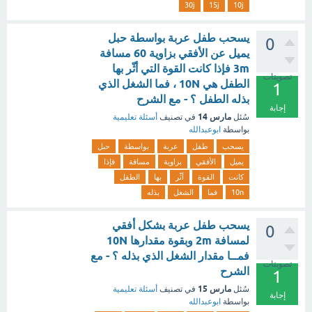
30j
15j
10j
يسحب طفل عربة بواسطة حبل
0
يميل عن الأفقي بزاوية 60 مسافة
3m فإذا كانت القوة التي أثّر بها
تصويتات
الطفل هي 10N ، فما الشغل الذي
1
بذله الطفل ؟ - مع الشرح
إجابة
مارس 14
سُئل
في تصنيف
أسئلة تعليمية
بواسطة
ابوعبدالله
يسحب
طفل
عربة
بواسطة
حبل
يميل
الأفقي
بزاوية
مسافة
فإذا
كانت
القوة
أثّر
بها
الطفل
10n
فما
الشغل
بذله
يسحب طفل عربة بشكل أفقي
0
لمسافة 2m وبقوة مقدارها 10N
فمــا مقدار الشغل الذي بذله ؟ - مع
تصويتات
الشرح
1
مارس 15
سُئل
في تصنيف
أسئلة تعليمية
إجابة
بواسطة
ابوعبدالله