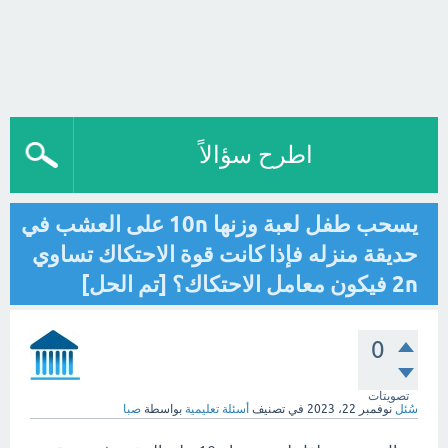
اطرح سؤالاً
يسحب طفل لعبة وزنها 10n على العشب في
حديقة منزله فإذا كانت قوة الاحتكاك تساوي
2n فيكون معامل الاحتكاك؟ [تم الحل]
0
تصويتات
سُئل
نوفمبر 22، 2023
في تصنيف
أسئلة تعليمية
بواسطة
صبا