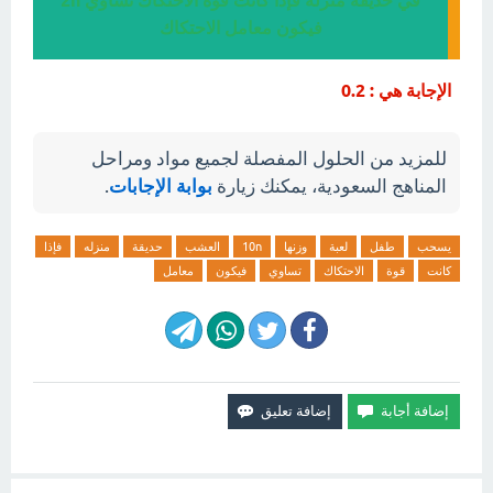
في حديقة منزله فإذا كانت قوة الاحتكاك تساوي 2n
فيكون معامل الاحتكاك
الإجابة هي : 0.2
للمزيد من الحلول المفصلة لجميع مواد ومراحل
المناهج السعودية، يمكنك زيارة
بوابة الإجابات
.
يسحب
طفل
لعبة
وزنها
10n
العشب
حديقة
منزله
فإذا
كانت
قوة
الاحتكاك
تساوي
فيكون
معامل