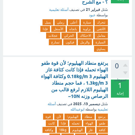
؟ - مع الشرح
فبراير 21
سُئل
في تصنيف
أسئلة تعليمية
بواسطة
عبود
تتحرك
سيارة
أعلى
رملي
يميل
الأفقي
بزاوية
باتجاه
الأسفل
فإذا
معامل
الاحتكاك
الحركي
عجلات
السيارة
والرمل
فيكون
تسارع
يساوي
يرتفع منطاد الهيليوم؛ لأن قوة طفو
0
الهواء تحمله فإذا كانت كثافة غاز
الهيليوم 3 0.18kg/m وكثافة الهواء
تصويتات
3 1.3kg/m ، فما حجم منطاد
1
الهيليوم اللازم لرفع قالب من
إجابة
الرصاص وزنه 10N~
ديسمبر 13، 2025
سُئل
في تصنيف
أسئلة
تعليمية
بواسطة
ابوعبدالله
يرتفع
منطاد
الهيليوم؛
لأن
قوة
طفو
الهواء
تحمله
فإذا
كانت
كثافة
غاز
الهيليوم
18kg
وكثافة