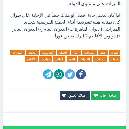
الميراث على مستوى الدولة.
اذا كان لديك إجابة افضل او هناك خطأ في الإجابة علي سؤال
كان بمثابة هيئة تشريعية أثناء الحملة الفرنسية لتحديد
الميراث: أ) ديوان القاهرة ب) الديوان العام ج) الديوان العالي
د) دواوين الأقاليم ؟ اترك تعليق فورآ.
بمثابة
هيئة
تشريعية
أثناء
الحملة
الفرنسية
لتحديد
الميراث
ديوان
القاهرة
الديوان
العام
العالي
دواوين
الأقاليم