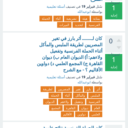
تصويتات
1
فبراير 19
سُئل
في تصنيف
أسئلة تعليمية
بواسطة
ابوعبدالله
إجابة
بمثابة
هيئة
تشريعية
أثناء
الحملة
الفرنسية
لتحديد
الميراث
كان لـ........ أثر بارز في تغير
0
المصريين لطريقة الملبس والمأكل
أثناء الحملة الفرنسية وتفعيل
تصويتات
ولاءهم: أ) الديوان العام ب) ديوان
1
القاهرة ج) المجمع العلمي د) دواوين
إجابة
الأقاليم ؟ - مع الشرح
فبراير 19
سُئل
في تصنيف
أسئلة تعليمية
بواسطة
ابوعبدالله
أثر
بارز
تغير
المصريين
لطريقة
الملبس
والمأكل
أثناء
الحملة
الفرنسية
وتفعيل
ولاءهم
الديوان
العام
ديوان
القاهرة
المجمع
العلمي
دواوين
الأقاليم
كان للحملة الفرنسية نتائج علمية