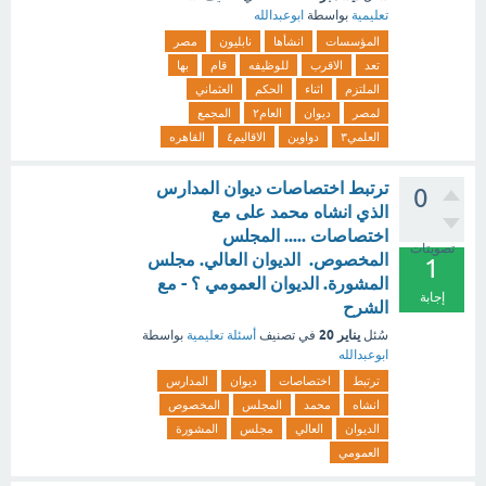
تعليمية
بواسطة
ابوعبدالله
المؤسسات
انشأها
نابليون
مصر
تعد
الاقرب
للوظيفه
قام
بها
الملتزم
اثناء
الحكم
العثماني
لمصر
ديوان
العام٢
المجمع
العلمي٣
دواوين
الاقاليم٤
القاهره
ترتبط اختصاصات ديوان المدارس
0
الذي انشاه محمد على مع
اختصاصات ..... المجلس
تصويتات
المخصوص. الديوان العالي. مجلس
1
المشورة. الديوان العمومي ؟ - مع
إجابة
الشرح
يناير 20
سُئل
في تصنيف
أسئلة تعليمية
بواسطة
ابوعبدالله
ترتبط
اختصاصات
ديوان
المدارس
انشاه
محمد
المجلس
المخصوص
الديوان
العالي
مجلس
المشورة
العمومي