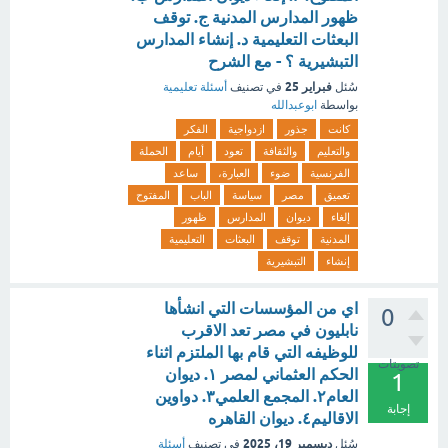
ظهور المدارس المدنية ج. توقف
البعثات التعليمية د. إنشاء المدارس
التبشيرية ؟ - مع الشرح
فبراير 25
سُئل
في تصنيف
أسئلة تعليمية
بواسطة
ابوعبدالله
كانت
جذور
ازدواجية
الفكر
والتعليم
والثقافة
تعود
أيام
الحملة
الفرنسية
ضوء
العبارة،
ساعد
تعميق
مصر
سياسة
الباب
المفتوح
إلغاء
ديوان
المدارس
ظهور
المدنية
توقف
البعثات
التعليمية
إنشاء
التبشيرية
اي من المؤسسات التي انشأها
0
نابليون في مصر تعد الاقرب
للوظيفه التي قام بها الملتزم اثناء
تصويتات
الحكم العثماني لمصر ١. ديوان
1
العام٢. المجمع العلمي٣. دواوين
إجابة
الاقاليم٤. ديوان القاهره
ديسمبر 19، 2025
سُئل
في تصنيف
أسئلة