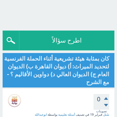
اطرح سؤالاً
كان بمثابة هيئة تشريعية أثناء الحملة الفرنسية
لتحديد الميراث: أ) ديوان القاهرة ب) الديوان
العام ج) الديوان العالي د) دواوين الأقاليم ؟ -
مع الشرح
0
تصويتات
سُئل
فبراير 19
في تصنيف
أسئلة تعليمية
بواسطة
ابوعبدالله