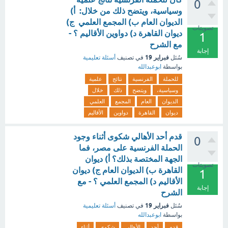
0
وسياسية، ويتضح ذلك من خلال: أ)
الديوان العام ب) المجمع العلمي ج)
تصويتات
ديوان القاهرة د) دواوين الأقاليم ؟ -
1
مع الشرح
إجابة
فبراير 19
سُئل
في تصنيف
أسئلة تعليمية
بواسطة
ابوعبدالله
للحملة
الفرنسية
نتائج
علمية
وسياسية،
ويتضح
ذلك
خلال
الديوان
العام
المجمع
العلمي
ديوان
القاهرة
دواوين
الأقاليم
قدم أحد الأهالي شكوى أثناء وجود
0
الحملة الفرنسية على مصر، فما
الجهة المختصة بذلك؟ أ) ديوان
تصويتات
القاهرة ب) الديوان العام ج) ديوان
1
الأقاليم د) المجمع العلمي ؟ - مع
إجابة
الشرح
فبراير 19
سُئل
في تصنيف
أسئلة تعليمية
بواسطة
ابوعبدالله
قدم
أحد
الأهالي
شكوى
أثناء