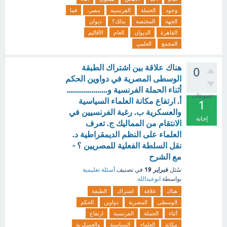
وجود
الحملة
الفرنسية
مصر،
فما
الجهة
المختصة
بذلك؟
ديوان
القاهرة
الديوان
العام
الأقاليم
المجمع
العلمي
هناك علاقة بين اشتراك الطبقة
0
الوسطى المصرية في دواوين الحكم
أثناء الحملة الفرنسية و....................
تصويتات
أ. ارتفاع مكانة العلماء السياسية
1
والعسكرية ب. رغبة الفرنسيين في
إجابة
الانتقام من المماليك ج. تعرف
العلماء على النظم الديمقراطية د.
نقل السلطة الفعلية للمصريين ؟ -
مع الشرح
فبراير 19
سُئل
في تصنيف
أسئلة تعليمية
بواسطة
ابوعبدالله
هناك
علاقة
اشتراك
الطبقة
الوسطى
المصرية
دواوين
الحكم
أثناء
الحملة
الفرنسية
ارتفاع
مكانة
العلماء
السياسية
والعسكرية