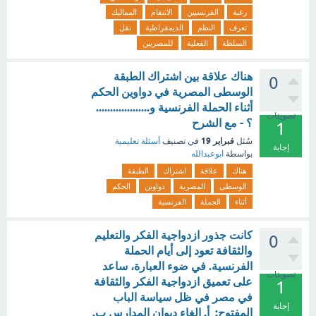
رغبة
الفرنسيين
الانتقام
المماليك
تعرف
النظم
الديمقراطية
نقل
السلطة
الفعلية
للمصريين
هناك علاقة بين اشتراك الطبقة
0
الوسطى المصرية في دواوين الحكم
أثناء الحملة الفرنسية و...................
تصويتات
؟ - مع الشرح
1
فبراير 19
سُئل
في تصنيف
أسئلة تعليمية
إجابة
بواسطة
ابوعبدالله
هناك
علاقة
اشتراك
الطبقة
الوسطى
المصرية
دواوين
الحكم
أثناء
الحملة
الفرنسية
كانت جذور ازدواجية الفكر والتعليم
0
والثقافة تعود إلى أيام الحملة
الفرنسية. في ضوء العبارة، ساعد
تصويتات
على تعميق ازدواجية الفكر والثقافة
1
في مصر في ظل سياسة الباب
إجابة
المفتوح: أ. إلغاء ديوان المدارس ب.