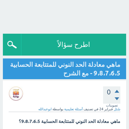
اطرح سؤالاً
ماهي معادلة الحد النوني للمتتابعة الحسابية
9،8،7،6،5 - مع الشرح
0
تصويتات
سُئل
فبراير 24
في تصنيف
أسئلة تعليمية
بواسطة
ابوعبدالله
ماهي معادلة الحد النوني للمتتابعة الحسابية 9،8،7،6،5؟