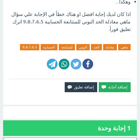
وهكذا...
اذا كان لديك إجابة افضل او هناك خطأ في الإجابة علي سؤال
ماهي معادلة الحد النوني للمتتابعة الحسابية 9،8،7،6،5 اترك
تعليق فورآ.
ماهي
معادلة
الحد
النوني
للمتتابعة
الحسابية
9،8،7،6،5
1
إجابة وحدة