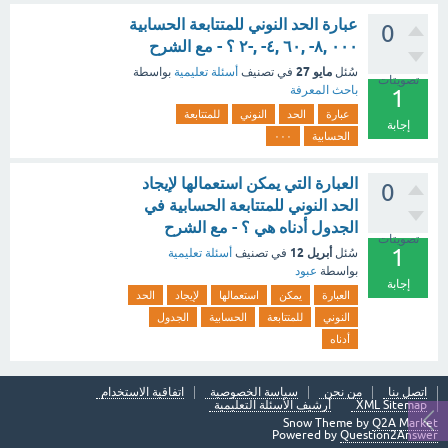
عبارة الحد النوني للمتتابعة الحسابية
0
٠٠٠ ,٨- ,٦٠ ,٤- ,-٢ ؟ - مع الشرح
مايو 27
سُئل
في تصنيف
أسئلة تعليمية
بواسطة
تصويتات
باحث المعرفة
1
عبارة
الحد
النوني
للمتتابعة
إجابة
الحسابية
٠٠٠
العبارة التي يمكن استعمالها لإيجاد
0
الحد النوني للمتتابعة الحسابية في
الجدول أدناه هي ؟ - مع الشرح
تصويتات
1
أبريل 12
سُئل
في تصنيف
أسئلة تعليمية
بواسطة
عبود
إجابة
العبارة
يمكن
استعمالها
لإيجاد
الحد
النوني
للمتتابعة
الحسابية
الجدول
أدناه
اتصل بنا
من نحن
سياسة الخصوصية
اتفاقية الاستخدام
XML Sitemap
أرشيف الأسئلة التعليمية
Snow Theme by
Q2A Market
Powered by
Question2Answer